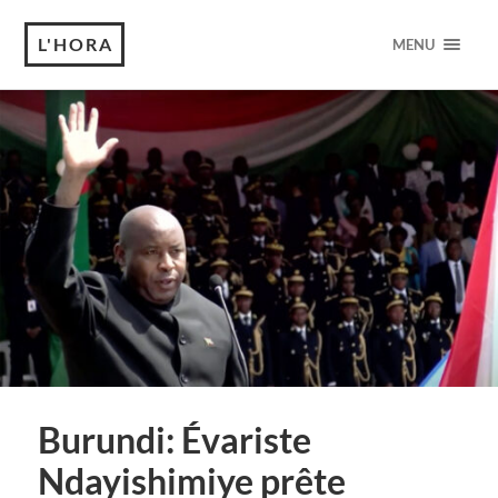
L'HORA
MENU
Burundi: Évariste
Ndayishimiye prête