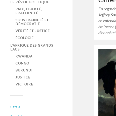
Carrer
LE RÉVEIL POLITIQUE
En regarda
PAIX, LIBERTÉ,
FRATERNITÉ…
Jeffrey Sa
SOUVERAINETÉ ET
en entenda
DÉMOCRATIE
éminence (
VÉRITÉ ET JUSTICE
d’honnêtet
ÉCOLOGIE
L’AFRIQUE DES GRANDS
LACS
RWANDA
CONGO
BURUNDI
JUSTICE
VICTOIRE
Català