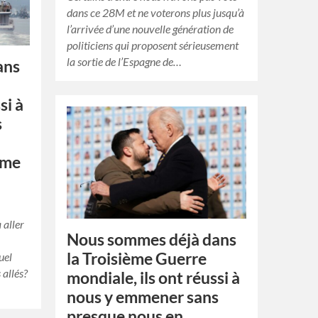
dans ce 28M et ne voterons plus jusqu’à
l’arrivée d’une nouvelle génération de
politiciens qui proposent sérieusement
la sortie de l’Espagne de…
ans
si à
s
ème
 aller
Nous sommes déjà dans
la Troisième Guerre
uel
 allés?
mondiale, ils ont réussi à
nous y emmener sans
presque nous en