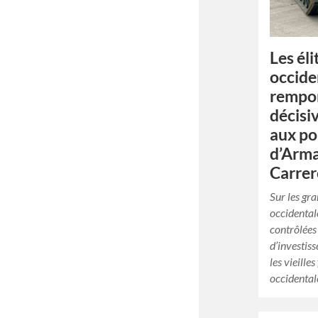
Les éli
occide
rempor
décisiv
aux po
d’Arm
Carrer
Sur les gr
occidental
contrôlées
d’investis
les vieille
occidental