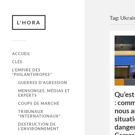
Tag:
Ukrai
L'HORA
ACCUEIL
CLÉS
L’EMPIRE DES
“PHILANTHROPES”
GUERRES D’AGRESSION
MENSONGES, MÉDIAS ET
Qu’est
EXPERTS
: com
COUPS DE MARCHÉ
nous a
TRIBUNAUX
“INTERNATIONAUX”
situat
DESTRUCTION DE
danger
L’ENVIRONNEMENT