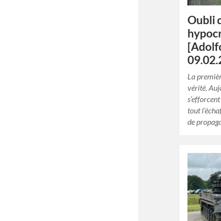
Oubli 
hypocr
[Adolf
09.02.
La premièr
vérité. Au
s’efforcen
tout l’éch
de propag