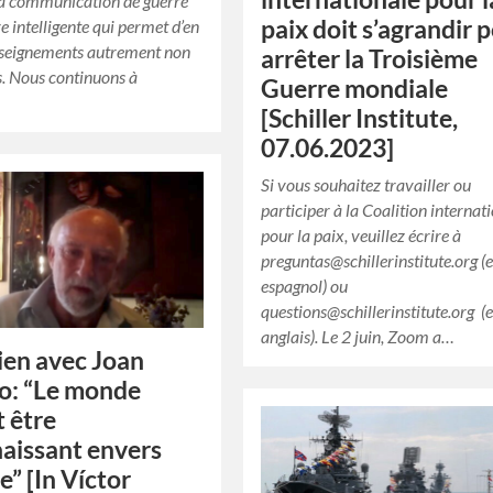
la communication de guerre
paix doit s’agrandir 
re intelligente qui permet d’en
enseignements autrement non
arrêter la Troisième
s. Nous continuons à
Guerre mondiale
[Schiller Institute,
07.06.2023]
Si vous souhaitez travailler ou
participer à la Coalition internat
pour la paix, veuillez écrire à
preguntas@schillerinstitute.org (
espagnol) ou
questions@schillerinstitute.org (
anglais). Le 2 juin, Zoom a…
ien avec Joan
o: “Le monde
t être
aissant envers
e” [In Víctor