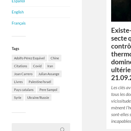
Español
English
Français
Existe-
secte 
contrô
Tags
thermo
Adolfo Pérez Esquivel
Chine
domine
Citations
Covid
Iran
ultéri
Joan Carrero
Julian Assange
21.09.
Livres
Palestine/Israël
Les clés av
Pays catalans
Pere Sampol
tous les d
Syrie
Ukraine/Russie
vicissitud
mènent l’h
sont-elles
incapable