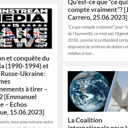
Qu’est-ce que “ce qui
compte vraiment”? [
Carrero, 25.06.2023]
“Ce qui compte vraiment” pour l’
de l’humanité, ce n’est pas l’Agen
2030, comme le prétendent certa
disposent de millions de dollars e
médias à leur…
on et conquête du
a (1990-1994) et
t Russe-Ukraine:
êmes
nements à tirer –
 2 [Emmanuel
e – Echos
que, 15.06.2023]
La Coalition
mis, nous poursuivons notre
internationale pour l