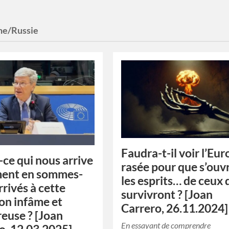
ne/Russie
Faudra-t-il voir l’Eu
-ce qui nous arrive
rasée pour que s’ouv
ment en sommes-
les esprits… de ceux 
rrivés à cette
survivront ? [Joan
ion infâme et
Carrero, 26.11.2024]
euse ? [Joan
En essayant de comprendre