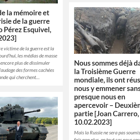
de la mémoire et
isie de la guerre
o Pérez Esquivel,
2023]
e victime de la guerre est la
jourd’hui, les médias de masse
Nous sommes déjà d
t encore plus de dissimuler
afaudage des formes cachées
la Troisième Guerre
ande qui cherchent…
mondiale, ils ont réus
nous y emmener san
presque nous en
apercevoir – Deuxi
partie [Joan Carrero,
10.02.2023]
Mais la Russie ne sera pas soumis
fois non plus, en tout cas nous se