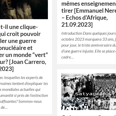
mêmes enseignement
tirer [Emmanuel Ner
– Echos d’Afrique,
21.09.2023]
t-il une clique-
qui croit pouvoir
Introduction Dans quelques jours,
octobre 2023 marquera 33 ans, 
ler une guerre
pour jour, le triste anniversaire d
nucléaire et
d’une guerre injuste. Elle se place
r un monde “vert”
cadre…
eur? [Joan Carrero,
2023]
ec lesquelles les experts de
omaines tentent d’expliquer les
es mondiales actuelles qui
umanité si près de l’extinction
 suffisantes? Sommes-nous
s de…