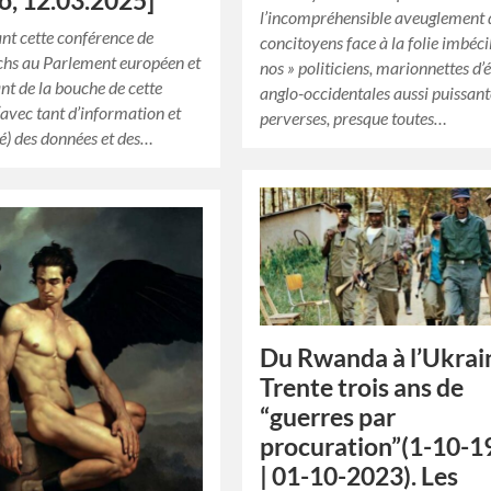
o, 12.03.2025]
l’incompréhensible aveuglement 
nt cette conférence de
concitoyens face à la folie imbéci
chs au Parlement européen et
nos » politiciens, marionnettes d’é
nt de la bouche de cette
anglo-occidentales aussi puissan
avec tant d’information et
perverses, presque toutes…
é) des données et des…
Du Rwanda à l’Ukrai
Trente trois ans de
“guerres par
procuration”(1-10-1
| 01-10-2023). Les