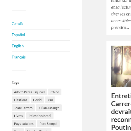
étude sur 
et sa lectu
tirer les 
accessible
Català
prendre…
Español
English
Français
Tags
Adolfo Pérez Esquivel
Chine
Entret
Citations
Covid
Iran
Carrer
Joan Carrero
Julian Assange
devrai
Livres
Palestine/Israël
reconn
Pays catalans
Pere Sampol
Poutin