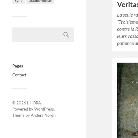
Syrie
Ukraine/Russie
Verita
La seule ra
“Troisièm
contre la R
leurs vass
patience d
Pages
Contact
© 2026
L'HORA
.
Powered by
WordPress
.
Theme by
Anders Norén
.