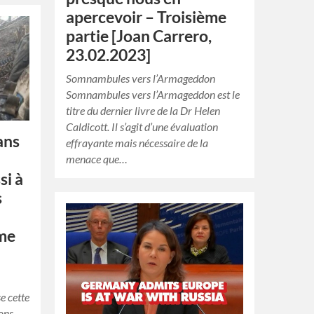
apercevoir – Troisième
partie [Joan Carrero,
23.02.2023]
Somnambules vers l’Armageddon
Somnambules vers l’Armageddon est le
titre du dernier livre de la Dr Helen
Caldicott. Il s’agit d’une évaluation
ans
effrayante mais nécessaire de la
menace que…
si à
s
ème
e cette
rons