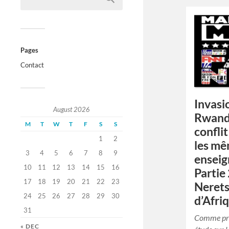
Pages
Contact
Invasi
August 2026
Rwand
M
T
W
T
F
S
S
confli
1
2
les m
3
4
5
6
7
8
9
enseig
10
11
12
13
14
15
16
Partie
17
18
19
20
21
22
23
Nerets
24
25
26
27
28
29
30
d’Afri
31
Comme pro
« DEC