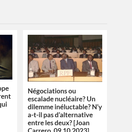
rope
Négociations ou
rent
escalade nucléaire? Un
qui
dilemme inéluctable? N’y
a-t-il pas d’alternative
entre les deux? [Joan
Carrero, 09.10.2023]