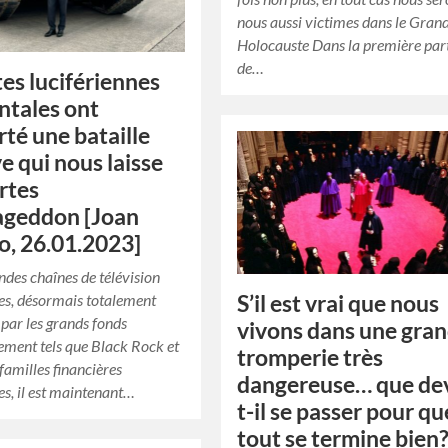
nous aussi victimes dans le Gran
Holocauste Dans la première par
de…
tes lucifériennes
ntales ont
té une bataille
e qui nous laisse
rtes
ageddon [Joan
o, 26.01.2023]
andes chaînes de télévision
S’il est vrai que nous
es, désormais totalement
 par les grands fonds
vivons dans une gra
sement tels que Black Rock et
tromperie très
s familles financières
dangereuse… que de
es, il est maintenant…
t-il se passer pour qu
tout se termine bien?