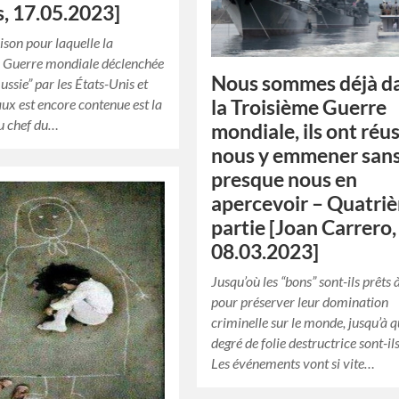
s, 17.05.2023]
ison pour laquelle la
e Guerre mondiale déclenchée
Nous sommes déjà d
ussie” par les États-Unis et
la Troisième Guerre
aux est encore contenue est la
u chef du…
mondiale, ils ont réus
nous y emmener san
presque nous en
apercevoir – Quatri
partie [Joan Carrero,
08.03.2023]
Jusqu’où les “bons” sont-ils prêts à
pour préserver leur domination
criminelle sur le monde, jusqu’à q
degré de folie destructrice sont-ils
Les événements vont si vite…