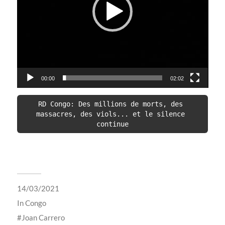
00:00
02:02
RD Congo: Des millions de morts, des 
massacres, des viols... et le silence 
continue
14/03/2021
In
Congo
Joan Carrero