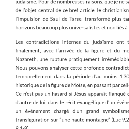
judaïsme. Pour de nombreuses raisons, que je ne s
de l’objet central de ce bref article, le christia
l’impulsion de Saul de Tarse, transformé plus ta
horizons beaucoup plus universalistes et non liés à 
Les contradictions internes du judaïsme ont t
finalement, avec l’arrivée de la figure et du m
Nazareth, une rupture pratiquement irrémédiable 
Nous pouvons analyser cette profonde contradicti
temporellement dans la période d’au moins 1.300
historique de la figure de Moïse, en passant par celle
Ce n’est pas un hasard si Jésus apparaît flanqué d
d’autre de lui, dans le récit évangélique d’un évé
un événement chargé d’un grand symbolisme
transfiguration sur “une haute montagne” (Luc 9,
9,1-8).