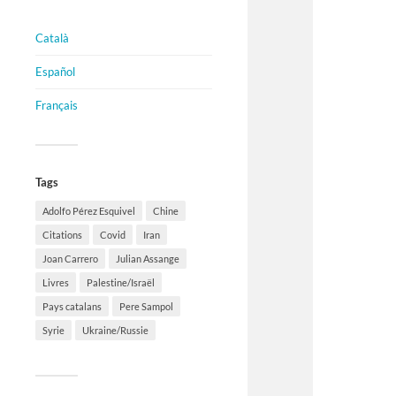
Català
Español
Français
Tags
Adolfo Pérez Esquivel
Chine
Citations
Covid
Iran
Joan Carrero
Julian Assange
Livres
Palestine/Israël
Pays catalans
Pere Sampol
Syrie
Ukraine/Russie