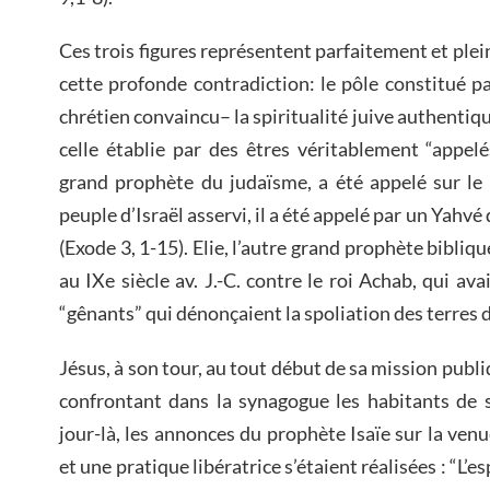
Ces trois figures représentent parfaitement et ple
cette profonde contradiction: le pôle constitué pa
chrétien convaincu– la spiritualité juive authentiqu
celle établie par des êtres véritablement “appel
grand prophète du judaïsme, a été appelé sur le
peuple d’Israël asservi, il a été appelé par un Yahvé
(Exode 3, 1-15). Elie, l’autre grand prophète bibliq
au IXe siècle av. J.-C. contre le roi Achab, qui av
“gênants” qui dénonçaient la spoliation des terres 
Jésus, à son tour, au tout début de sa mission publi
confrontant dans la synagogue les habitants de s
jour-là, les annonces du prophète Isaïe sur la ve
et une pratique libératrice s’étaient réalisées : “L’e