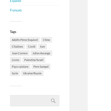
Español
Français
Tags
Adolfo Pérez Esquivel
Chine
Citations
Covid
Iran
Joan Carrero
Julian Assange
Livres
Palestine/Israël
Pays catalans
Pere Sampol
Syrie
Ukraine/Russie