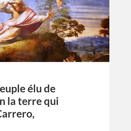
peuple élu de
 la terre qui
Carrero,