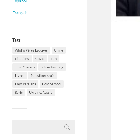
Español
Français
Tags
Adolfo Pérez Esquivel
Chine
Citations
Covid
Iran
Joan Carrero
Julian Assange
Livres
Palestine/Israël
Pays catalans
Pere Sampol
Syrie
Ukraine/Russie