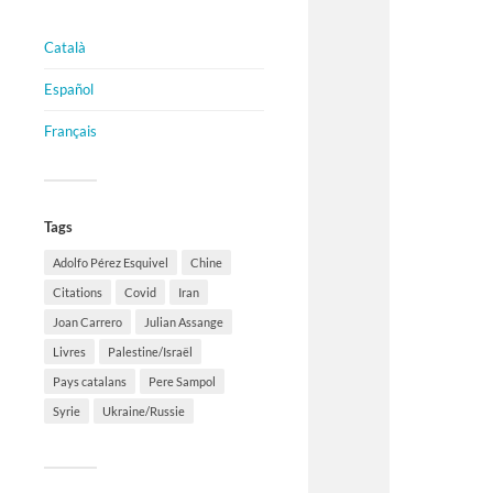
Català
Español
Français
Tags
Adolfo Pérez Esquivel
Chine
Citations
Covid
Iran
Joan Carrero
Julian Assange
Livres
Palestine/Israël
Pays catalans
Pere Sampol
Syrie
Ukraine/Russie