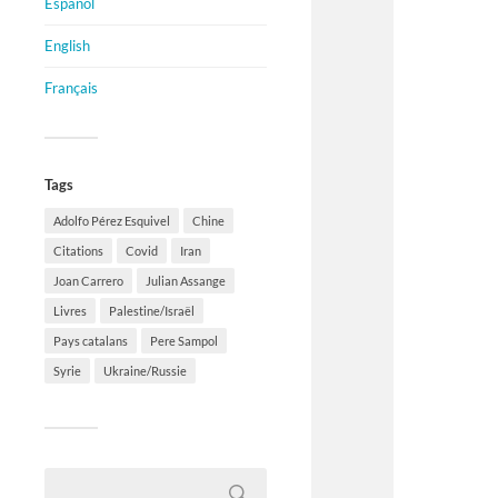
Español
English
Français
Tags
Adolfo Pérez Esquivel
Chine
Citations
Covid
Iran
Joan Carrero
Julian Assange
Livres
Palestine/Israël
Pays catalans
Pere Sampol
Syrie
Ukraine/Russie