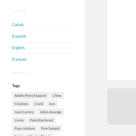
Català
Español
English
Français
Tags
Adolfo Pérez Esquivel
Chine
Citations
Covid
Iran
Joan Carrero
Julian Assange
Livres
Palestine/Israël
Pays catalans
Pere Sampol