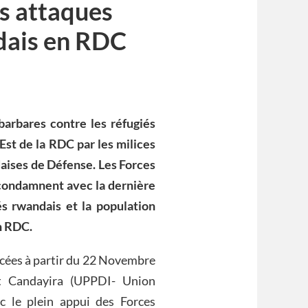
s attaques
ndais en RDC
rbares contre les réfugiés
’Est de la RDC par les milices
aises de Défense. Les Forces
condamnent avec la dernière
és rwandais et la population
n RDC.
ncées à partir du 22 Novembre
t Candayira (UPPDI- Union
c le plein appui des Forces