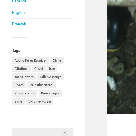
Español
English
Français
Tags
Adolfo Pérez Esquivel
Chine
Citations
Covid
Iran
Joan Carrero
Julian Assange
Livres
Palestine/Israël
Pays catalans
Pere Sampol
Syrie
Ukraine/Russie