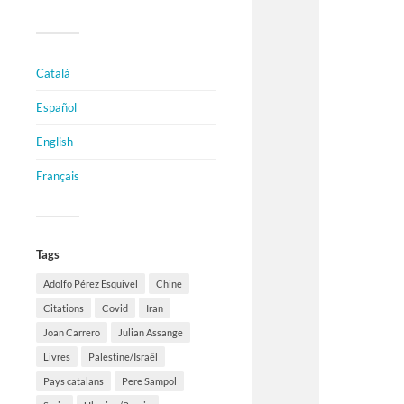
Català
Español
English
Français
Tags
Adolfo Pérez Esquivel
Chine
Citations
Covid
Iran
Joan Carrero
Julian Assange
Livres
Palestine/Israël
Pays catalans
Pere Sampol