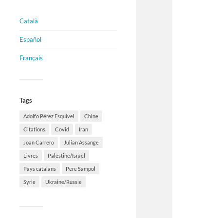
Català
Español
Français
Tags
Adolfo Pérez Esquivel
Chine
Citations
Covid
Iran
Joan Carrero
Julian Assange
Livres
Palestine/Israël
Pays catalans
Pere Sampol
Syrie
Ukraine/Russie