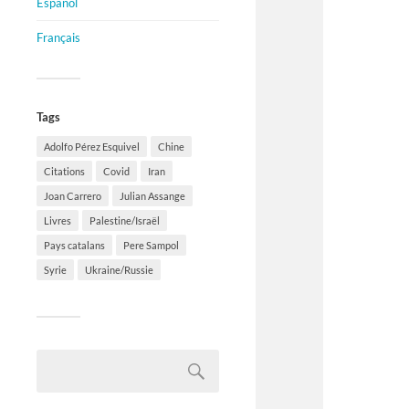
Español
Français
Tags
Adolfo Pérez Esquivel
Chine
Citations
Covid
Iran
Joan Carrero
Julian Assange
Livres
Palestine/Israël
Pays catalans
Pere Sampol
Syrie
Ukraine/Russie