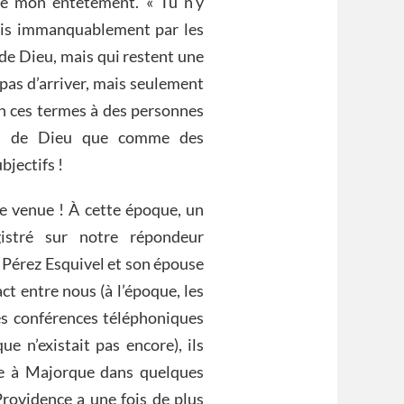
de mon entêtement. « Tu n’y
ndais immanquablement par les
 de Dieu, mais qui restent une
pas d’arriver, mais seulement
en ces termes à des personnes
pel de Dieu que comme des
jectifs !
re venue ! À cette époque, un
istré sur notre répondeur
o Pérez Esquivel et son épouse
t entre nous (à l’époque, les
les conférences téléphoniques
ue n’existait pas encore), ils
ite à Majorque dans quelques
a Providence a une fois de plus