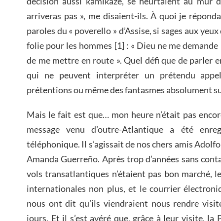
décision aussi kamikaze, se heurtaient au mur 
arriveras pas », me disaient-ils. À quoi je répo
paroles du « poverello » d’Assise, si sages aux yeux
folie pour les hommes [1] : « Dieu ne me demande 
de me mettre en route ». Quel défi que de parler 
qui ne peuvent interpréter un prétendu ap
prétentions ou même des fantasmes absolument sub
Mais le fait est que… mon heure n’était pas enco
message venu d’outre-Atlantique a été enreg
téléphonique. Il s’agissait de nos chers amis Adolf
Amanda Guerreño. Après trop d’années sans contac
vols transatlantiques n’étaient pas bon marché, 
internationales non plus, et le courrier électroniq
nous ont dit qu’ils viendraient nous rendre vis
jours. Et il s’est avéré que, grâce à leur visite, l