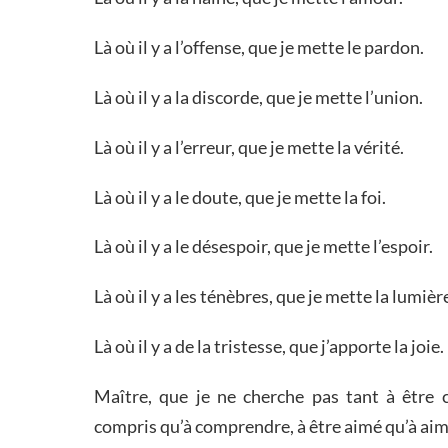
Là où il y a l’offense, que je mette le pardon.
Là où il y a la discorde, que je mette l’union.
Là où il y a l’erreur, que je mette la vérité.
Là où il y a le doute, que je mette la foi.
Là où il y a le désespoir, que je mette l’espoir.
Là où il y a les ténèbres, que je mette la lumièr
Là où il y a de la tristesse, que j’apporte la joie.
Maître, que je ne cherche pas tant à être c
compris qu’à comprendre, à être aimé qu’à aim