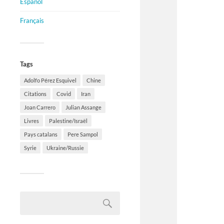
Español
Français
Tags
Adolfo Pérez Esquivel
Chine
Citations
Covid
Iran
Joan Carrero
Julian Assange
Livres
Palestine/Israël
Pays catalans
Pere Sampol
Syrie
Ukraine/Russie