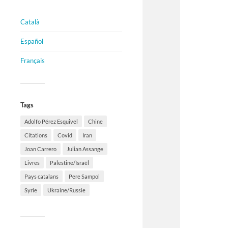
Català
Español
Français
Tags
Adolfo Pérez Esquivel
Chine
Citations
Covid
Iran
Joan Carrero
Julian Assange
Livres
Palestine/Israël
Pays catalans
Pere Sampol
Syrie
Ukraine/Russie