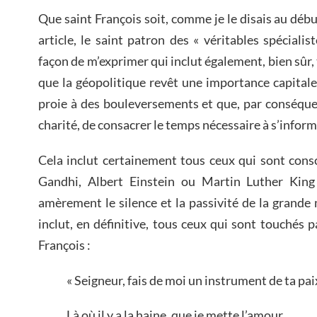
Que saint François soit, comme je le disais au débu
article, le saint patron des « véritables spéciali
façon de m’exprimer qui inclut également, bien sûr,
que la géopolitique revêt une importance capital
proie à des bouleversements et que, par conséquent
charité, de consacrer le temps nécessaire à s’inform
Cela inclut certainement tous ceux qui sont con
Gandhi, Albert Einstein ou Martin Luther King
amèrement le silence et la passivité de la grande 
inclut, en définitive, tous ceux qui sont touchés p
François :
« Seigneur, fais de moi un instrument de ta pai
Là où il y a la haine, que je mette l’amour.