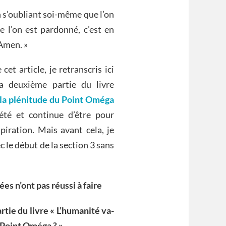
en s’oubliant soi-même que l’on
 l’on est pardonné, c’est en
 Amen. »
et article, je retranscris ici
a deuxième partie du livre
 la plénitude du Point Oméga
té et continue d’être pour
piration. Mais avant cela, je
vec le début de la section 3 sans
es n’ont pas réussi à faire
rtie du livre « L’humanité va-
 Point Oméga ? »