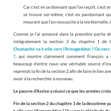
Car c’est en se donnant que l’on reçoit, c’est 
se trouve soi-même, c’est en pardonnant que
mourant que l’on ressuscite à la vie éternelle.
Comme je l’ai annoncé dans la première partie de c
intégralement la section 3 du chapitre 1 de l
L’humanité va-t-elle vers l’Armageddon ? Ou vers
?
, qui montre clairement comment François a é
beaucoup d’entre nous une véritable source d’ins
reprends la fin de la section 2 afin de faire le lien a
avoir à la rechercher à nouveau.
Le pauvre d’Assise a réussi ce que les armées croisé
Fin de la section 2 du chapitre 1 de la deuxième pa
t-elle vers l’Armageddon ? Ou vers la plénitude du