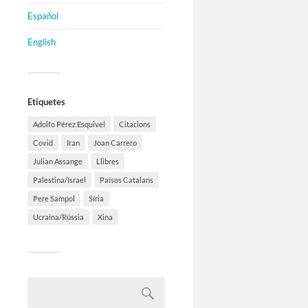
Español
English
Etiquetes
Adolfo Pérez Esquivel
Citacions
Covid
Iran
Joan Carrero
Julian Assange
Llibres
Palestina/Israel
Països Catalans
Pere Sampol
Síria
Ucraïna/Rússia
Xina