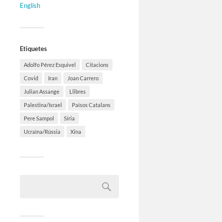
English
Etiquetes
Adolfo Pérez Esquivel
Citacions
Covid
Iran
Joan Carrero
Julian Assange
Llibres
Palestina/Israel
Països Catalans
Pere Sampol
Síria
Ucraïna/Rússia
Xina