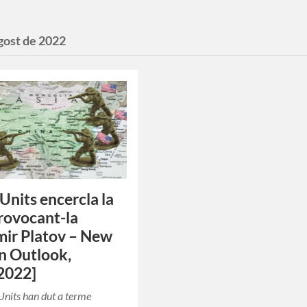
gost de 2022
 Units encercla la
rovocant-la
mir Platov – New
n Outlook,
2022]
 Units han dut a terme