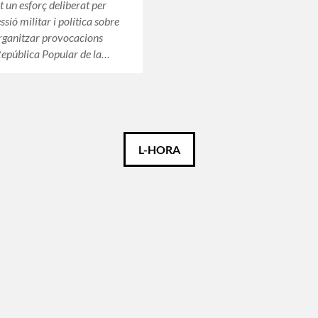
 un esforç deliberat per
ssió militar i política sobre
organitzar provocacions
República Popular de la…
L-HORA