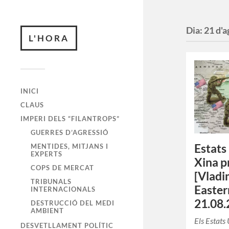
Dia:
21 d'a
L'HORA
INICI
CLAUS
IMPERI DELS “FILANTROPS”
GUERRES D’AGRESSIÓ
Estats
MENTIDES, MITJANS I
EXPERTS
Xina p
COPS DE MERCAT
[Vladi
TRIBUNALS
Easter
INTERNACIONALS
21.08.
DESTRUCCIÓ DEL MEDI
AMBIENT
Els Estats
DESVETLLAMENT POLÍTIC