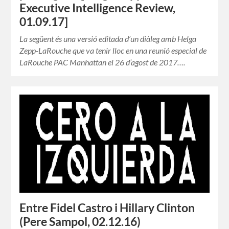
Executive Intelligence Review,
01.09.17]
La següent és una versió editada d’un diàleg amb Helga
Zepp-LaRouche que va tenir lloc en una reunió especial de
LaRouche PAC Manhattan el 26 d’agost de 2017….
Entre Fidel Castro i Hillary Clinton
(Pere Sampol, 02.12.16)