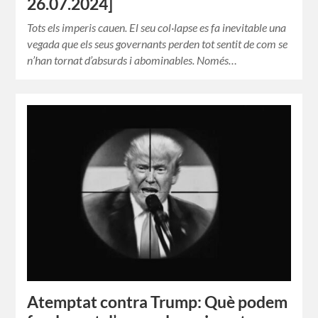
26.07.2024]
Tots els imperis cauen. El seu col·lapse es fa inevitable una
vegada que els seus governants perden tot sentit de com se
n’han tornat d’absurds i abominables. Només…
Atemptat contra Trump: Què podem