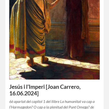
Jesús i l’Imperi [Joan Carrero,
16.06.2024]
6è apartat del capítol 1 del llibre La humanitat va cap a
l’Harmagedon? O cap a la plenitud del Punt Omega? de