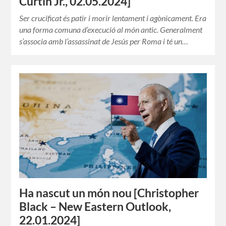
Curtin Jr., 02.05.2024]
Ser crucificat és patir i morir lentament i agònicament. Era
una forma comuna d’execució al món antic. Generalment
s’associa amb l’assassinat de Jesús per Roma i té un…
Ha nascut un món nou [Christopher
Black – New Eastern Outlook,
22.01.2024]