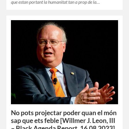
que estan portant la humanitat tan a prop de la…
No pots projectar poder quan el món
sap que ets feble [Willmer J. Leon, III
– Black Agenda Report, 16.08.2023]