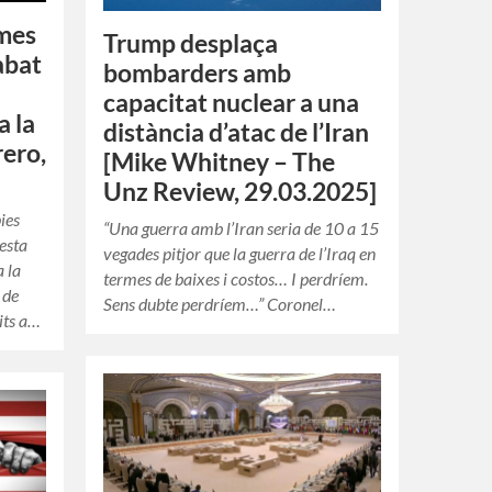
emes
Trump desplaça
abat
bombarders amb
capacitat nuclear a una
a la
distància d’atac de l’Iran
rero,
[Mike Whitney – The
Unz Review, 29.03.2025]
ies
“Una guerra amb l’Iran seria de 10 a 15
esta
vegades pitjor que la guerra de l’Iraq en
 la
termes de baixes i costos… I perdríem.
 de
Sens dubte perdríem…” Coronel…
lits a…