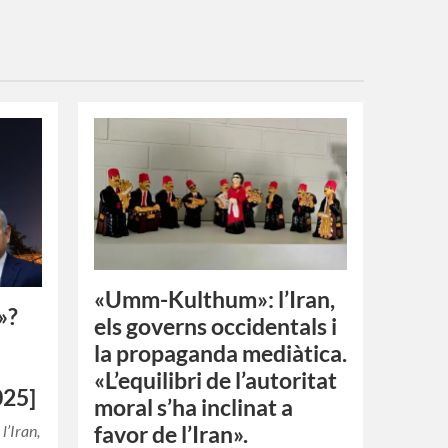
«Umm-Kulthum»: l’Iran,
»?
els governs occidentals i
la propaganda mediàtica.
«L’equilibri de l’autoritat
025]
moral s’ha inclinat a
l’Iran,
favor de l’Iran».