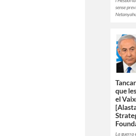
l’Hesbol·l
sense prev
Netanyahu 
Tancar
que le
el Vai
[Alast
Strate
Founda
La guerra e