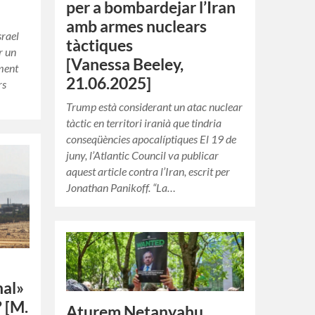
per a bombardejar l’Iran
amb armes nuclears
srael
tàctiques
r un
[Vanessa Beeley,
oment
21.06.2025]
rs
Trump està considerant un atac nuclear
tàctic en territori iranià que tindria
conseqüències apocalíptiques El 19 de
juny, l’Atlantic Council va publicar
aquest article contra l’Iran, escrit per
Jonathan Panikoff. “La…
nal»
? [M.
Aturem Netanyahu