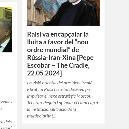
Raisi va encapçalar la
lluita a favor del “nou
ordre mundial” de
Rússia-Iran-Xina [Pepe
Escobar – The Cradle,
22.05.2024]
La visió oriental del president iranià
Ebrahim Raisi ha estat decisiva per
impulsar el nexe estratègic Moscou-
assades
Teheran-Pequín i aplanar el camí cap a
a
la institucionalització de la
multipolaritat…
ra dels
i segur”