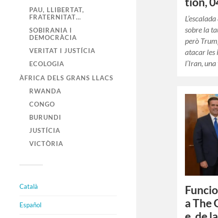
tion, 
PAU, LLIBERTAT,
FRATERNITAT…
L’escalada
sobre la ta
SOBIRANIA I
DEMOCRÀCIA
però Trum
VERITAT I JUSTÍCIA
atacar les 
l’Iran, un
ECOLOGIA
ÀFRICA DELS GRANS LLACS
RWANDA
CONGO
BURUNDI
JUSTÍCIA
VICTÒRIA
Català
Funcio
a The 
Español
e, de l