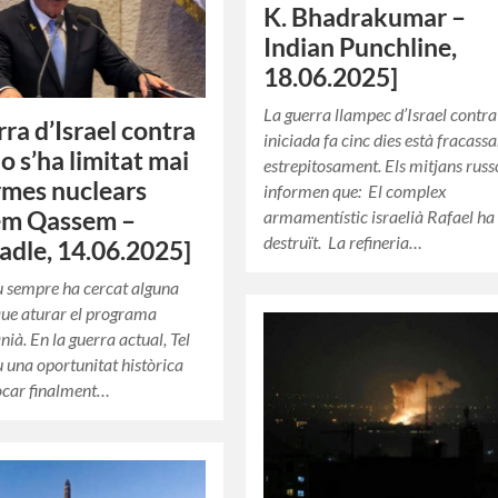
K. Bhadrakumar –
Indian Punchline,
18.06.2025]
La guerra llampec d’Israel contra 
rra d’Israel contra
iniciada fa cinc dies està fracass
no s’ha limitat mai
estrepitosament. Els mitjans russ
armes nuclears
informen que: El complex
em Qassem –
armamentístic israelià Rafael ha 
destruït. La refineria…
adle, 14.06.2025]
 sempre ha cercat alguna
ue aturar el programa
nià. En la guerra actual, Tel
u una oportunitat històrica
ocar finalment…