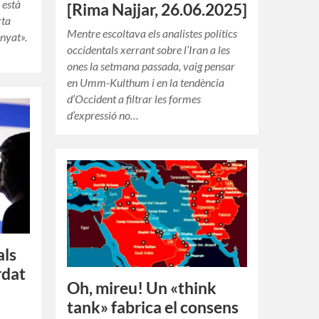
 està
[Rima Najjar, 26.06.2025]
rta
Mentre escoltava els analistes polítics
nyat».
occidentals xerrant sobre l’Iran a les
ones la setmana passada, vaig pensar
en Umm-Kulthum i en la tendència
d’Occident a filtrar les formes
d’expressió no…
als
rdat
Oh, mireu! Un «think
tank» fabrica el consens