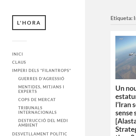
Etiqueta:
L'HORA
INICI
CLAUS
IMPERI DELS “FILANTROPS”
GUERRES D’AGRESSIÓ
Un nou
MENTIDES, MITJANS I
EXPERTS
estatu
COPS DE MERCAT
l’Iran 
TRIBUNALS
sense 
INTERNACIONALS
[Alast
DESTRUCCIÓ DEL MEDI
AMBIENT
Strate
DESVETLLAMENT POLÍTIC