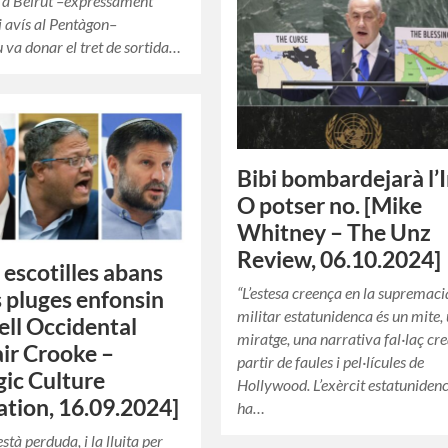
à a Beirut –expressament
i avís al Pentàgon–
va donar el tret de sortida…
Bibi bombardejarà l’I
O potser no. [Mike
Whitney – The Unz
Review, 06.10.2024]
 escotilles abans
“L’estesa creença en la supremaci
s pluges enfonsin
militar estatunidenca és un mite,
xell Occidental
miratge, una narrativa fal·laç cr
air Crooke –
partir de faules i pel·lícules de
gic Culture
Hollywood. L’exèrcit estatuniden
tion, 16.09.2024]
ha…
stà perduda, i la lluita per