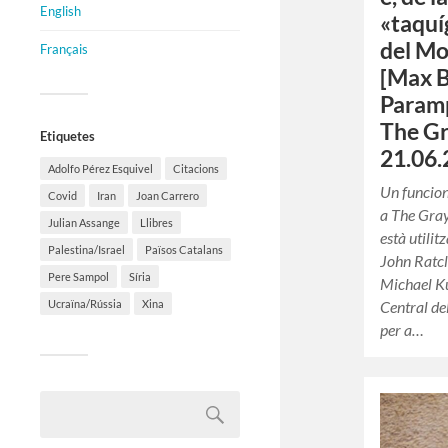
English
«taquí
del Mo
Français
[Max B
Paramp
The G
Etiquetes
21.06.
Adolfo Pérez Esquivel
Citacions
Un funcion
Covid
Iran
Joan Carrero
a The Gray
Julian Assange
Llibres
està utilit
Palestina/Israel
Països Catalans
John Ratcli
Pere Sampol
Síria
Michael K
Ucraïna/Rússia
Xina
Central de
per a…