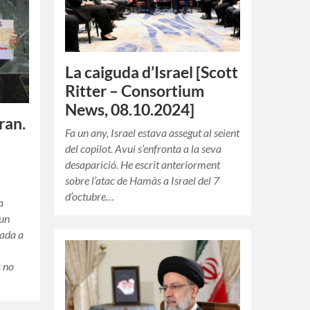
La caiguda d’Israel [Scott
Ritter – Consortium
News, 08.10.2024]
ran.
Fa un any, Israel estava assegut al seient
del copilot. Avui s’enfronta a la seva
desaparició. He escrit anteriorment
sobre l’atac de Hamàs a Israel del 7
d’octubre…
a
 un
eada a
c no