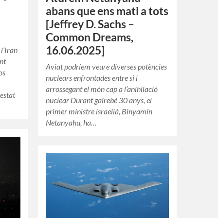
abans que ens mati a tots
[Jeffrey D. Sachs –
Common Dreams,
16.06.2025]
l’Iran
ant
Aviat podríem veure diverses potències
os
nuclears enfrontades entre si i
arrossegant el món cap a l’anihilació
estat
nuclear Durant gairebé 30 anys, el
primer ministre israelià, Binyamín
Netanyahu, ha…