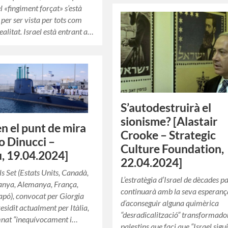
l «fingiment forçat» s’està
 per ser vista per tots com
ealitat. Israel està entrant a…
S’autodestruirà el
sionisme? [Alastair
en el punt de mira
Crooke – Strategic
o Dinucci –
Culture Foundation,
, 19.04.2024]
22.04.2024]
ls Set (Estats Units, Canadà,
L’estratègia d’Israel de dècades p
anya, Alemanya, França,
continuarà amb la seva esperanç
 Japó), convocat per Giorgia
d’aconseguir alguna quimèrica
esidit actualment per Itàlia,
“desradicalització” transformado
nat “inequívocament i…
palestins que faci que “Israel sigu