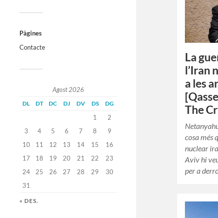
Pàgines
Contacte
La gue
l’Iran 
a les 
Agost 2026
[Qass
DL
DT
DC
DJ
DV
DS
DG
The Cr
1
2
Netanyahu
3
4
5
6
7
8
9
cosa més q
10
11
12
13
14
15
16
nuclear ira
17
18
19
20
21
22
23
Aviv hi ve
per a derr
24
25
26
27
28
29
30
31
« DES.