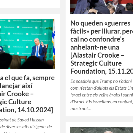
No queden «guerres
fàcils» per lliurar, pe
cal no confondre’s
anhelant-ne una
[Alastair Crooke –
Strategic Culture
Foundation, 15.11.2
fa el que fa, sempre
És possible que Trump no s’adoni
lanejar així
com n’estan d’aïllats els Estats Uni
air Crooke –
Israel entre els veïns àrabs i sunn
gic Culture
d’Israel. Els israelians, en conjunt
mostrant…
tion, 14.10.2024]
ssinat de Sayed Hassan
 de diversos alts dirigents de