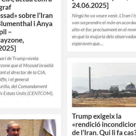
24.06.2025]
graf
ssad» sobre l’Iran
Ningú ho va veure venir. L’Iran i I
van sorprendre el món en acorda
lumenthal i Anya
alto-el-foc precisament en el m
il –
en què la majoria dels observado
rayzone,
esperaven que…
2025]
ari de Trump revela
zone que el Mossad israelià
zant el director de la CIA,
ffe, i el general
urilla, del Comandament
ls Estats Units (CENTCOM),
Trump exigeix la
«rendició incondicio
de l’Iran. Qui li fa cas