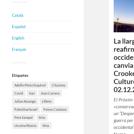
Català
Español
English
La lla
reafir
Français
occiden
canvia
Crooke
Etiquetes
Cultur
Adolfo Pérez Esquivel
Citacions
02.12.
Covid
Iran
Joan Carrero
El Pròxim 
Julian Assange
Llibres
«conservad
Palestina/Israel
Països Catalans
un “Desper
Pere Sampol
Síria
guerra per
Ucraïna/Rússia
Xina
occidental
forma….