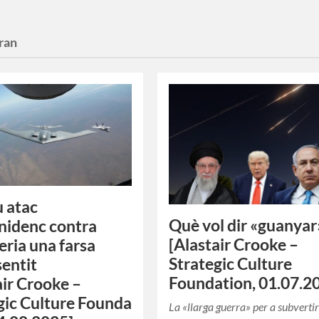
Iran
 atac
Què vol dir «guanyar
nidenc contra
[Alastair Crooke –
seria una farsa
Strategic Culture
sentit
Foundation, 01.07.2
air Crooke –
gic Culture Founda
La «llarga guerra» per a subvertir 