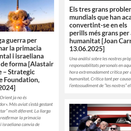
Els tres grans probl
mundials que han ac
convertint-se en els
perills més grans per 
rga guerra per
humanitat [Joan Car
mar la primacia
13.06.2025]
tal i israeliana
Una anàlisi sobre les nostres pròp
 de forma [Alastair
responsabilitats personals en aqu
 – Strategic
hora extremadament crítica per a
e Foundation,
humanitat. Crítica tant per causa
l’entossudiment de “les nostres” e
2024]
Orient ja no és
or». Més aviat s’està gestant
tar” molt diferent. La llarga
 reafirmar la primacia
 i israeliana canvia de