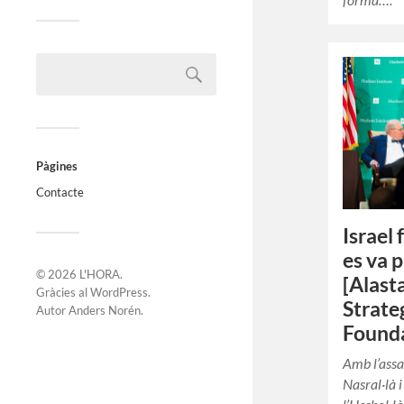
Pàgines
Contacte
Israel 
es va p
© 2026
L'HORA
.
[Alast
Gràcies al
WordPress
.
Strate
Autor
Anders Norén
.
Founda
Amb l’assa
Nasral·là i