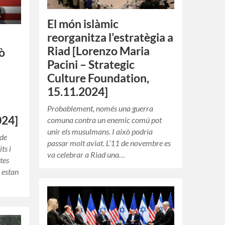
El món islàmic
reorganitza l’estratègia a
Riad [Lorenzo Maria
rò
Pacini – Strategic
Culture Foundation,
15.11.2024]
Probablement, només una guerra
024]
comuna contra un enemic comú pot
unir els musulmans. I això podria
 de
passar molt aviat. L’11 de novembre es
ts i
va celebrar a Riad una…
ites
, estan