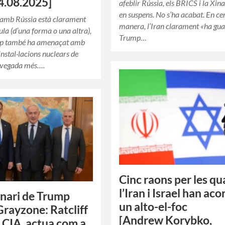
04.08.2025]
afeblir Rússia, els BRICS i la Xina
en suspens. No s’ha acabat. En ce
 amb Rússia està clarament
manera, l’Iran clarament «ha gua
ula (d’una forma o una altra),
Trump…
p també ha amenaçat amb
instal·lacions nuclears de
a vegada més….
Cinc raons per les qu
l’Iran i Israel han aco
nari de Trump
un alto-el-foc
Grayzone: Ratcliff
[Andrew Korybko,
a CIA, actua com a