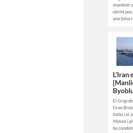
mantenir e
obrint pas,
una falsa r
L’Iran 
[Manli
Byoblu
El Grup de
Gran Bret
Itàlia i el
Meloni i pr
ha condem