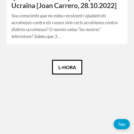
Ucraïna [Joan Carrero, 28.10.2022]
Sou conscients que no esteu recolzant i ajudant els
ucraïnesos contra els russos sinó certs ucraïnesos contra
d’altres ucraïnesos? O només veieu “les nostres”
televisions? Sabeu que 3…
Català
L-HORA
Español
Etiquetes
Adolfo
Pérez
Tags
Esquivel