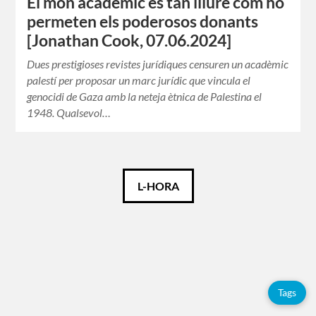
El món acadèmic és tan lliure com ho
permeten els poderosos donants
[Jonathan Cook, 07.06.2024]
Dues prestigioses revistes jurídiques censuren un acadèmic
palestí per proposar un marc jurídic que vincula el
genocidi de Gaza amb la neteja ètnica de Palestina el
1948. Qualsevol…
Català
L-HORA
Español
English
Tags