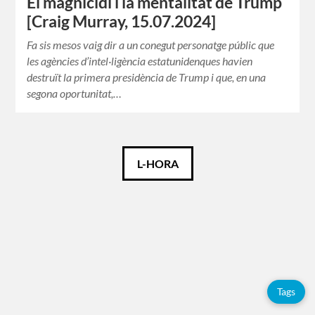
El magnicidi i la mentalitat de Trump
[Craig Murray, 15.07.2024]
Fa sis mesos vaig dir a un conegut personatge públic que
les agències d’intel·ligència estatunidenques havien
destruït la primera presidència de Trump i que, en una
segona oportunitat,…
Català
L-HORA
Etiquetes
Adolfo
Pérez
Esquivel
Tags
Citacions
Covid