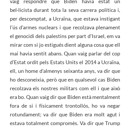
vaig respondre que Biden havia estat un
bel·licista durant tota la seva carrera política i,
per descomptat, a Ucraïna, que estava instigant
l’ús d’armes nuclears i que recolzava plenament
el genocidi dels palestins per part d’Israel, em va
mirar com si jo estigués dient alguna cosa que ell
mai havia sentit abans. Quan vaig parlar del cop
d’Estat ordit pels Estats Units el 2014 a Ucraïna,
ell, un home d’almenys seixanta anys, va dir que
ho desconeixia, però que en qualsevol cas Biden
recolzava els nostres militars com ell i que això
era bo. Quan vaig dir que Biden està mentalment
fora de si i físicament trontollós, ho va negar
rotundament; va dir que Biden era molt agut i
estava totalment compromès. Va dir que Trump