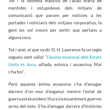
Tot i la idiotesa massiva de l’allau diària de
mentides i estupideses dels mitjans de
comunicació que passen per notícies a les
portades i noticiaris dels mitjans corporatius, la
gent les vol creure per sentir que pertany a
alguna cosa.
Tot i això, el que va dir D. H. Lawrence fa un segle
segueix sent vàlid: “
L’ànima essencial dels Estats
Units és dura
, aïllada, estoica i assassina. Mai
s’ha fos”.
Però aquesta ànima assassina s’ha d’amagar
darrere d’un mur d’enganys mentre l’estat de
guerra estatunidenc lliura incessantment guerres
arreu del món. S’ha d’amagar darrere d’històries