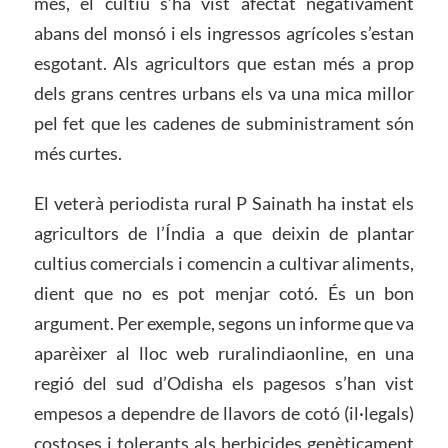
més, el cultiu s’ha vist afectat negativament
abans del monsó i els ingressos agrícoles s’estan
esgotant. Als agricultors que estan més a prop
dels grans centres urbans els va una mica millor
pel fet que les cadenes de subministrament són
més curtes.
El veterà periodista rural P Sainath ha instat els
agricultors de l’Índia a que deixin de plantar
cultius comercials i comencin a cultivar aliments,
dient que no es pot menjar cotó. És un bon
argument. Per exemple, segons un informe que va
aparèixer al lloc web ruralindiaonline, en una
regió del sud d’Odisha els pagesos s’han vist
empesos a dependre de llavors de cotó (il·legals)
costoses i tolerants als herbicides genèticament