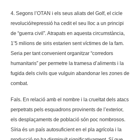
4. Segons l’OTAN i els seus aliats del Golf, el cicle
revolució/repressió ha cedit el seu lloc a un principi
de “guerra civil”. Atrapats en aquesta circumstància,
1’5 milions de siris estarien sent víctimes de la fam.
Seria per tant convenient organitzar “corredors
humanitaris” per permetre la tramesa d’aliments i la
fugida dels civils que vulguin abandonar les zones de
combat.
Fals. En relació amb el nombre i la crueltat dels atacs
perpetrats pels esquadrons provinents de l’exterior,
els desplaçaments de població són poc nombrosos.
Síria és un país autosuficient en el pla agrícola i la
producció no ha disminuït significativament. Sí que