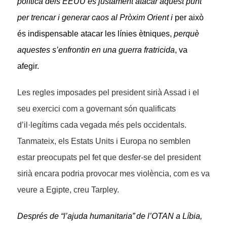
política dels EEUU és justament atacar aquest punt
per trencar i generar caos al Pròxim Orient i
per això
és indispensable atacar les línies ètniques
,
perquè
aquestes s’enfrontin en una guerra fratricida
, va
afegir.
Les regles imposades pel president sirià Assad i el
seu exercici com a governant són qualificats
d’il·legítims cada vegada més pels occidentals.
Tanmateix, els Estats Units i Europa no semblen
estar preocupats pel fet que desfer-se del president
sirià encara podria provocar mes violència, com es va
veure a Egipte, creu Tarpley.
Després de “
l’ajuda humanitaria”
de l’OTAN a Líbia,