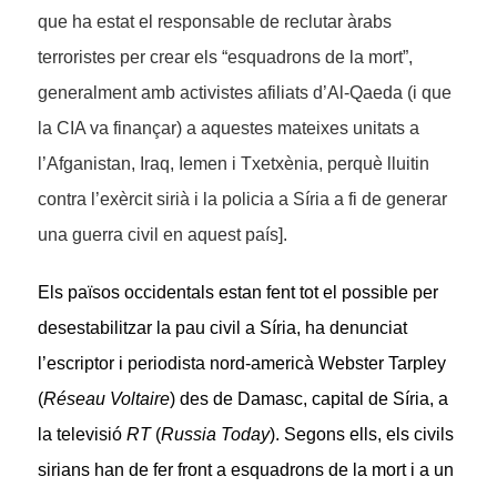
que ha estat el responsable de reclutar àrabs
terroristes per crear els “esquadrons de la mort”,
generalment amb activistes afiliats d’Al-Qaeda (i que
la CIA va finançar) a aquestes mateixes unitats a
l’Afganistan, Iraq, Iemen i Txetxènia, perquè lluitin
contra l’exèrcit sirià i la policia a Síria a fi de generar
una guerra civil en aquest país].
Els països occidentals estan fent tot el possible per
desestabilitzar la pau civil a Síria, ha denunciat
l’escriptor i periodista nord-americà Webster Tarpley
(
Réseau Voltaire
) des de Damasc, capital de Síria, a
la televisió
RT
(
Russia Today
). Segons ells, els civils
sirians han de fer front a esquadrons de la mort i a un