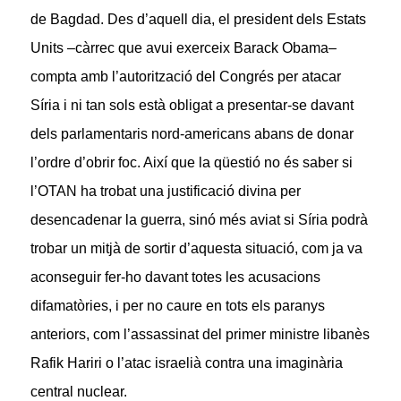
de Bagdad. Des d’aquell dia, el president dels Estats
Units –càrrec que avui exerceix Barack Obama–
compta amb l’autorització del Congrés per atacar
Síria i ni tan sols està obligat a presentar-se davant
dels parlamentaris nord-americans abans de donar
l’ordre d’obrir foc. Així que la qüestió no és saber si
l’OTAN ha trobat una justificació divina per
desencadenar la guerra, sinó més aviat si Síria podrà
trobar un mitjà de sortir d’aquesta situació, com ja va
aconseguir fer-ho davant totes les acusacions
difamatòries, i per no caure en tots els paranys
anteriors, com l’assassinat del primer ministre libanès
Rafik Hariri o l’atac israelià contra una imaginària
central nuclear.