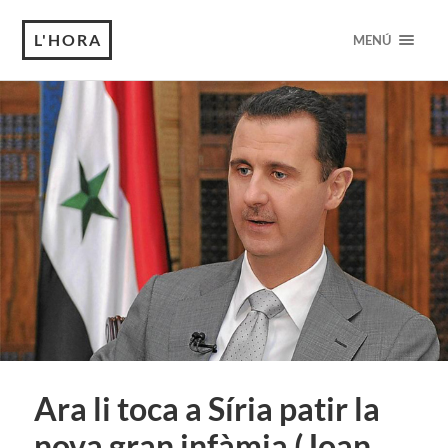
L'HORA
MENÚ
Ara li toca a Síria patir la
nova gran infàmia (Joan