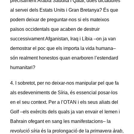
precisament Àrabia Saudita i Qatar, dues dictadures
al servei dels Estats Units i Gran Bretanya? És que
podem deixar de preguntar-nos si els mateixos
països occidentals que acaben de destruir
successivament Afganistan, Iraq i Líbia –on ja van
demostrar el poc que els importa la vida humana–
són realment honestos quan enarboren l’estendard
humanitari?
4. I sobretot, per no deixar-nos manipular pel que fa
als esdeveniments de Síria, és essencial posar-los
en el seu context. Per a l’OTAN i els seus aliats del
Golf –els exèrcits dels quals ja van envair el Iemen i
Bahrain ofegant en sang les manifestacions– la
revolució síria
és la prolongació de la
primavera àrab
,