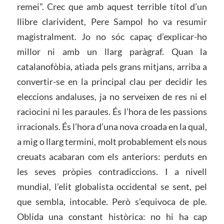
remei”. Crec que amb aquest terrible títol d’un
llibre clarivident, Pere Sampol ho va resumir
magistralment. Jo no sóc capaç d’explicar-ho
millor ni amb un llarg paràgraf. Quan la
catalanofòbia, atiada pels grans mitjans, arriba a
convertir-se en la principal clau per decidir les
eleccions andaluses, ja no serveixen de res ni el
raciocini ni les paraules. És l’hora de les passions
irracionals. És l’hora d’una nova croada en la qual,
a mig o llarg termini, molt probablement els nous
creuats acabaran com els anteriors: perduts en
les seves pròpies contradiccions. I a nivell
mundial, l’elit globalista occidental se sent, pel
que sembla, intocable. Però s’equivoca de ple.
Oblida una constant històrica: no hi ha cap