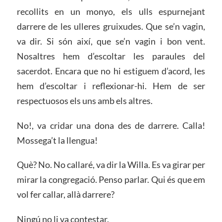
recollits en un monyo, els ulls espurnejant
darrere de les ulleres gruixudes. Que se’n vagin,
va dir. Si són així, que se’n vagin i bon vent.
Nosaltres hem d’escoltar les paraules del
sacerdot. Encara que no hi estiguem d’acord, les
hem d’escoltar i reflexionar-hi. Hem de ser
respectuosos els uns amb els altres.
No!, va cridar una dona des de darrere. Calla!
Mossega’t la llengua!
Què? No. No callaré, va dir la Willa. Es va girar per
mirar la congregació. Penso parlar. Qui és que em
vol fer callar, allà darrere?
Ningú no li va contestar.