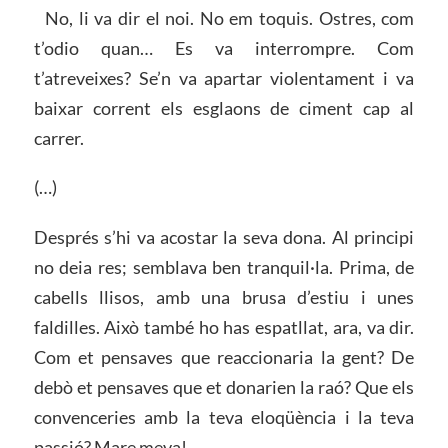
No, li va dir el noi. No em toquis. Ostres, com
t’odio quan… Es va interrompre. Com
t’atreveixes? Se’n va apartar violentament i va
baixar corrent els esglaons de ciment cap al
carrer.
(…)
Després s’hi va acostar la seva dona. Al principi
no deia res; semblava ben tranquil·la. Prima, de
cabells llisos, amb una brusa d’estiu i unes
faldilles. Això també ho has espatllat, ara, va dir.
Com et pensaves que reaccionaria la gent? De
debò et pensaves que et donarien la raó? Que els
convenceries amb la teva eloqüència i la teva
passió? Mare meva!