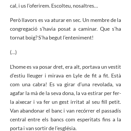
cal, i us l’oferirem. Escolteu, nosaltres…
Però llavors es va aturar en sec. Un membre de la
congregació s’havia posat a caminar. Que s’ha
tornat boig? S’ha begut l’enteniment!
(…)
L’home es va posar dret, era alt, portava un vestit
d’estiu lleuger i mirava en Lyle de fit a fit. Està
com una cabra! Es va girar d’una revolada, va
agafar la mà de la seva dona, la va estirar per fer-
la aixecar i va fer un gest irritat al seu fill petit.
Van abandonar el banc i van recórrer el passadís
central entre els bancs com esperitats fins a la
porta i van sortir de l’església.