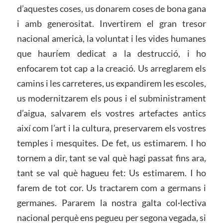
d’aquestes coses, us donarem coses de bona gana
i amb generositat. Invertirem el gran tresor
nacional americà, la voluntat i les vides humanes
que hauríem dedicat a la destrucció, i ho
enfocarem tot cap a la creació. Us arreglarem els
camins i les carreteres, us expandirem les escoles,
us modernitzarem els pous i el subministrament
d’aigua, salvarem els vostres artefactes antics
així com l’art i la cultura, preservarem els vostres
temples i mesquites. De fet, us estimarem. I ho
tornem a dir, tant se val què hagi passat fins ara,
tant se val què hagueu fet: Us estimarem. I ho
farem de tot cor. Us tractarem com a germans i
germanes. Pararem la nostra galta col·lectiva
nacional perquè ens pegueu per segona vegada, si