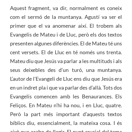
Aquest fragment, va dir, normalment es coneix
com el sermó de la muntanya. Agustí va ser el
primer que el va anomenar així. El trobem als
Evangelis de Mateu i de Lluc, però els dos textos
presenten algunes diferències. El de Mateu té uns
cent versets. El de Lluc en té només uns trenta.
Mateu diu que Jesús va parlar a les multituds i als
seus deixebles des d’un turó, una muntanya.
L’autor de l’Evangeli de Lluc ens diu que Jesús era
en un indret pla i que va parlar des d’allà. Tots dos
Evangelis comencen amb les Benaurances. Els
Feliços. En Mateu n’hi ha nou, i en Lluc, quatre.
Però la part més important d’aquests textos
bíblics diu, essencialment, la mateixa cosa. I és
això que acabo de llegir. El punt crucial del tema