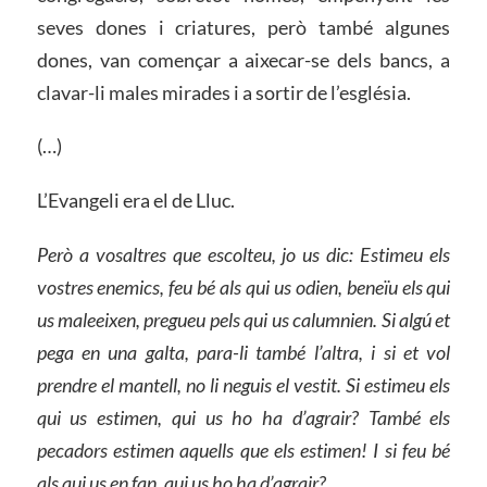
seves dones i criatures, però també algunes
dones, van començar a aixecar-se dels bancs, a
clavar-li males mirades i a sortir de l’església.
(…)
L’Evangeli era el de Lluc.
Però a vosaltres que escolteu, jo us dic: Estimeu els
vostres enemics, feu bé als qui us odien, beneïu els qui
us maleeixen, pregueu pels qui us calumnien. Si algú et
pega en una galta, para-li també l’altra, i si et vol
prendre el mantell, no li neguis el vestit. Si estimeu els
qui us estimen, qui us ho ha d’agrair? També els
pecadors estimen aquells que els estimen! I si feu bé
als qui us en fan, qui us ho ha d’agrair?