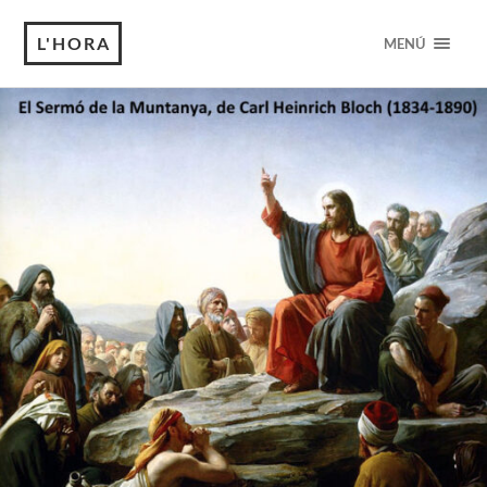
L'HORA
MENÚ