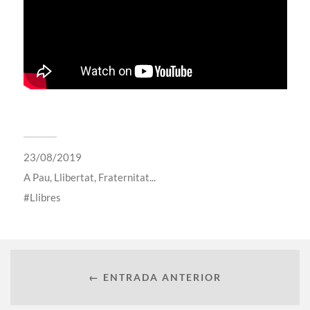
23/08/2019
A
Pau, Llibertat, Fraternitat...
Llibres
← ENTRADA ANTERIOR