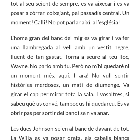
tot al seu seient de sempre, es va aixecar i es va
posar a córrer, coixejant, pel passadís central. Un
moment! Calli! No pot parlar així, a l’església!
L’home gran del banc del mig es va girar i va fer
una llambregada al vell amb un vestit negre,
lluent de tan gastat. Torna a seure al teu lloc,
Wayne. No parlo amb tu. Però no m’hi quedaré ni
un moment més, aquí. I ara! No vull sentir
històries merdoses, un matí de diumenge. Va
girar el cap per mirar tota la sala. I vosaltres, si
sabeu què us convé, tampoc us hi quedareu. Es va
obrir pas per sortir del banc i se’n va anar.
Les dues Johnson seien al banc de davant de tot.
La Willa es va posar dreta, els cabells blancs