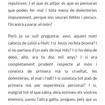
repulsives. I el que és pitjor és que es pensaran
que poden fer mal i tota mena de dolenteries
impunement, perquè ens veuran febles i porucs.
On anirà a parar, el món?
Però jo us vull preguntar, avui, aquest matí
calorós de juliol a Holt: I si Jesús no feia broma? I
si no parlava d’un país de mai més? I si ho deia de
debò, allò, ara fa dos mil anys? I si era
completament prudent respecte al món i
coneixia de primera mà la crueltat, les
dolenteries, el mal i l’odi? I si coneixia tot això de
primera mà per experiència personal? I si,
malgrat tot el que sabia, deia estimeu els vostres
enemics, pareu l’altra galta, pregueu pels qui us