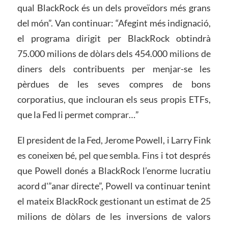
qual BlackRock és un dels proveïdors més grans
del món”. Van continuar: “Afegint més indignació,
el programa dirigit per BlackRock obtindrà
75.000 milions de dòlars dels 454.000 milions de
diners dels contribuents per menjar-se les
pèrdues de les seves compres de bons
corporatius, que inclouran els seus propis ETFs,
que la Fed li permet comprar…”
El president de la Fed, Jerome Powell, i Larry Fink
es coneixen bé, pel que sembla. Fins i tot després
que Powell donés a BlackRock l’enorme lucratiu
acord d'”anar directe”, Powell va continuar tenint
el mateix BlackRock gestionant un estimat de 25
milions de dòlars de les inversions de valors