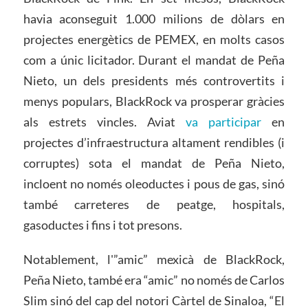
havia aconseguit 1.000 milions de dòlars en
projectes energètics de PEMEX, en molts casos
com a únic licitador. Durant el mandat de Peña
Nieto, un dels presidents més controvertits i
menys populars, BlackRock va prosperar gràcies
als estrets vincles. Aviat
va participar
en
projectes d’infraestructura altament rendibles (i
corruptes) sota el mandat de Peña Nieto,
incloent no només oleoductes i pous de gas, sinó
també carreteres de peatge, hospitals,
gasoductes i fins i tot presons.
Notablement, l'”amic” mexicà de BlackRock,
Peña Nieto, també era “amic” no només de Carlos
Slim sinó del cap del notori Càrtel de Sinaloa, “El