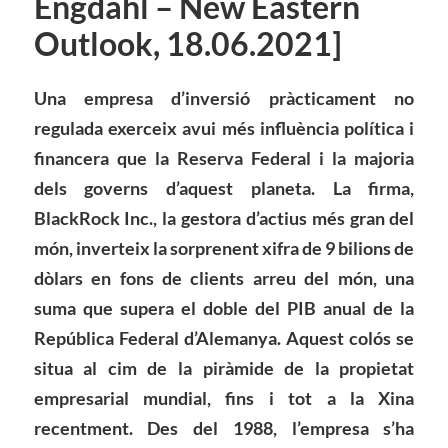
Engdahl – New Eastern
Outlook, 18.06.2021]
Una empresa d’inversió pràcticament no
regulada exerceix
avui
més influència política i
financera que la Reserva Federal i la majoria
dels governs d’aquest planeta. La firma,
BlackRock Inc., la gestora d’actius més gran del
món, inverteix la sorprenent xifra de 9 bilions de
dòlars en fons de clients a
rreu
d
el món, una
suma que supera el doble del PIB anual de la
República Federal d’Alemanya. Aquest colós se
situa al cim de la piràmide de la propietat
empresarial mundial, fins i tot a la Xina
recentment. Des del 1988, l’empresa s’ha