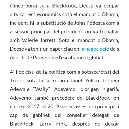
d’incorporar-se a BlackRock, Deese va ocupar
alts càrrecs econòmics sota el mandat d’Obama,
incloent-hi la substitució de John Podesta com a
assessor principal del president, on va treballar
amb Valerie Jarrett. Sota el mandat d’Obama,
Deese va tenir un paper clau en
la negociació
dels
Acords de París sobre l’escalfament global.
Al lloc clau de la política com a sotssecretari del
Tresor sota la secretària Janet Yellen, trobem
Adewale “Wally” Adeyemo, d’origen nigerià.
Adeyemo també procedeix de BlackRock, on
entre el 2017 i el 2019 va ser assessora principal i
cap de gabinet del conseller delegat de
BlackRock, Larry Fink, després de deixar