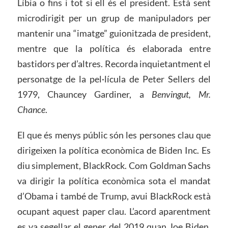
Líbia o fins i tot si ell és el president. Està sent
microdirigit per un grup de manipuladors per
mantenir una “imatge” guionitzada de president,
mentre que la política és elaborada entre
bastidors per d’altres. Recorda inquietantment el
personatge de la pel·lícula de Peter Sellers del
1979, Chauncey Gardiner, a
Benvingut, Mr.
Chance
.
El que és menys públic són les persones clau que
dirigeixen la política econòmica de Biden Inc. Es
diu simplement, BlackRock. Com Goldman Sachs
va dirigir la política econòmica sota el mandat
d’Obama i també de Trump, avui BlackRock està
ocupant aquest paper clau. L’acord aparentment
es va segellar el gener del 2019 quan Joe Biden,