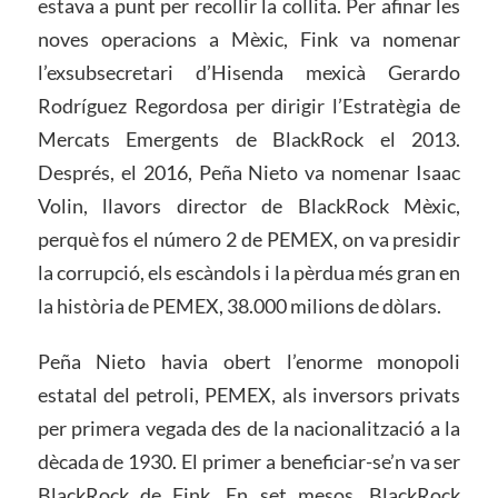
estava a punt per recollir la collita. Per afinar les
noves operacions a Mèxic, Fink va nomenar
l’exsubsecretari d’Hisenda mexicà Gerardo
Rodríguez Regordosa per dirigir l’Estratègia de
Mercats Emergents de BlackRock el 2013.
Després, el 2016, Peña Nieto va nomenar Isaac
Volin, llavors director de BlackRock Mèxic,
perquè fos el número 2 de PEMEX, on va presidir
la corrupció, els escàndols i la pèrdua més gran en
la història de PEMEX, 38.000 milions de dòlars.
Peña Nieto havia obert l’enorme monopoli
estatal del petroli, PEMEX, als inversors privats
per primera vegada des de la nacionalització a la
dècada de 1930. El primer a beneficiar-se’n va ser
BlackRock de Fink. En set mesos, BlackRock