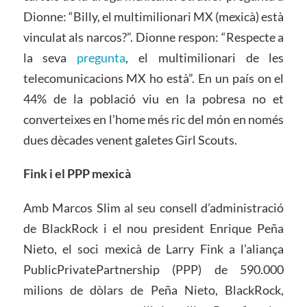
Dionne: “Billy, el multimilionari MX (mexicà) està
vinculat als narcos?”. Dionne respon: “Respecte a
la seva
pregunta
, el multimilionari de les
telecomunicacions MX ho està”. En un país on el
44% de la població viu en la pobresa no et
converteixes en l’home més ric del món en només
dues dècades venent galetes Girl Scouts.
Fink i el PPP mexicà
Amb Marcos Slim al seu consell d’administració
de BlackRock i el nou president Enrique Peña
Nieto, el soci mexicà de Larry Fink a l’aliança
PublicPrivatePartnership (PPP) de 590.000
milions de dòlars de Peña Nieto, BlackRock,