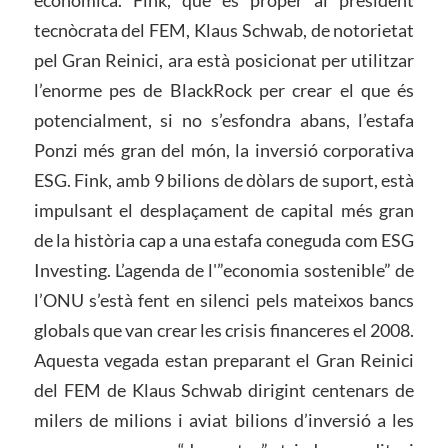
econòmica. Fink, que és proper al president
tecnòcrata del FEM, Klaus Schwab, de notorietat
pel Gran Reinici, ara està posicionat per utilitzar
l’enorme pes de BlackRock per crear el que és
potencialment, si no s’esfondra abans, l’estafa
Ponzi més gran del món, la inversió corporativa
ESG. Fink, amb 9 bilions de dòlars de suport, està
impulsant el desplaçament de capital més gran
de la història cap a una estafa coneguda com ESG
Investing. L’agenda de l'”economia sostenible” de
l’ONU s’està fent en silenci pels mateixos bancs
globals que van crear les crisis financeres el 2008.
Aquesta vegada estan preparant el Gran Reinici
del FEM de Klaus Schwab dirigint centenars de
milers de milions i aviat bilions d’inversió a les