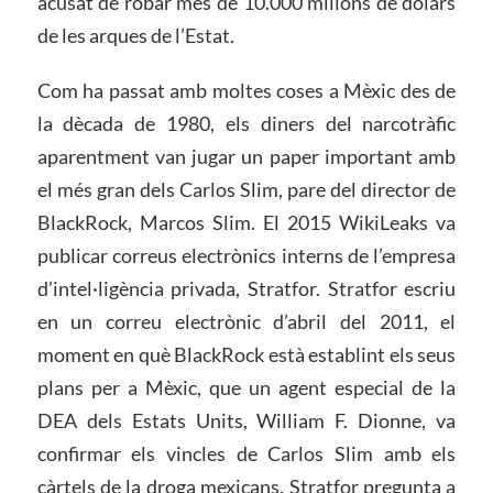
acusat de robar més de 10.000 milions de dòlars
de les arques de l’Estat.
Com ha passat amb moltes coses a Mèxic des de
la dècada de 1980, els diners del narcotràfic
aparentment van jugar un paper important amb
el més gran dels Carlos Slim, pare del director de
BlackRock, Marcos Slim. El 2015 WikiLeaks va
publicar correus electrònics interns de l’empresa
d’intel·ligència privada, Stratfor. Stratfor escriu
en un correu electrònic d’abril del 2011, el
moment en què BlackRock està establint els seus
plans per a Mèxic, que un agent especial de la
DEA dels Estats Units, William F. Dionne, va
confirmar els vincles de Carlos Slim amb els
càrtels de la droga mexicans. Stratfor pregunta a