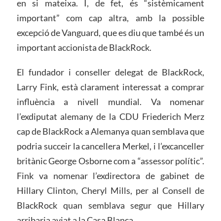
en si mateixa. I, de fet, és “sistèmicament
important” com cap altra, amb la possible
excepció de Vanguard, que es diu que també és un
important accionista de BlackRock.
El fundador i conseller delegat de BlackRock,
Larry Fink, està clarament interessat a comprar
influència a nivell mundial. Va nomenar
l’exdiputat alemany de la CDU Friederich Merz
cap de BlackRock a Alemanya quan semblava que
podria succeir la cancellera Merkel, i l’excanceller
britànic George Osborne com a “assessor polític”.
Fink va nomenar l’exdirectora de gabinet de
Hillary Clinton, Cheryl Mills, per al Consell de
BlackRock quan semblava segur que Hillary
arribaria aviat a la Casa Blanca.