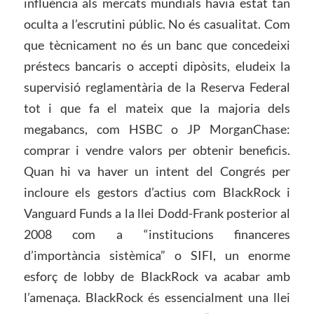
influència als mercats mundials havia estat tan
oculta a l’escrutini públic. No és casualitat. Com
que tècnicament no és un banc que concedeixi
préstecs bancaris o accepti dipòsits, eludeix la
supervisió reglamentària de la Reserva Federal
tot i que fa el mateix que la majoria dels
megabancs, com HSBC o JP MorganChase:
comprar i vendre valors per obtenir beneficis.
Quan hi va haver un intent del Congrés per
incloure els gestors d’actius com BlackRock i
Vanguard Funds a la llei Dodd-Frank posterior al
2008 com a “institucions financeres
d’importància sistèmica” o SIFI, un enorme
esforç de lobby de BlackRock va acabar amb
l’amenaça. BlackRock és essencialment una llei