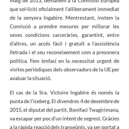
maig de 2013, demanem a la Comissió Europea
que sol·liciti oficialment l’alliberament immediat
de la senyora Ingabire. Mentrestant, instem la
Comissió a prendre mesures per millorar les
seves condicions carceràries, garantint, entre
d’altres, un accés fàcil i gratuït a l’assistència
lletrada i el seu reconeixement com a presonera
política. Fem èmfasi en la necessitat urgent de
visites periòdiques dels observadors de la UE per
avaluar la situació.
El cas de la Sra. Victoire Ingabire és només la
punta de l’iceberg. El divendres 4 de desembre de
2015, el diputat del partit, Bonifaci Twagirimana,
va escapar per poc d’un intent de segrest. Gràcies
a la ràpida reacció dels transeünts, va ser portat a