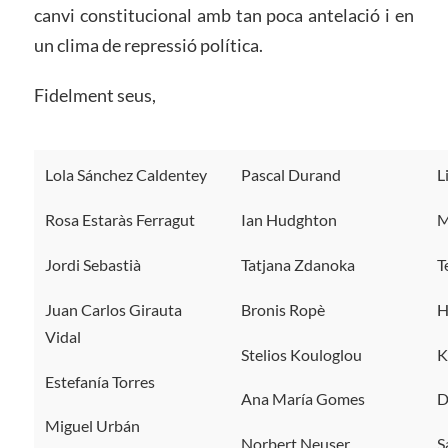
canvi constitucional amb tan poca antelació i en
un clima de repressió política.
Fidelment seus,
Lola Sánchez Caldentey
Pascal Durand
L
Rosa Estaràs Ferragut
Ian Hudghton
M
Jordi Sebastià
Tatjana Zdanoka
T
Juan Carlos Girauta
Bronis Ropè
H
Vidal
Stelios Kouloglou
K
Estefanía Torres
Ana María Gomes
D
Miguel Urbán
Norbert Neuser
S