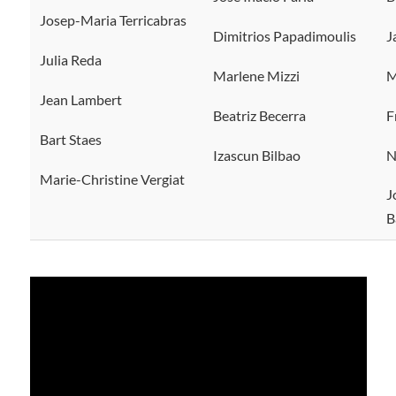
Josep-Maria Terricabras
Dimitrios Papadimoulis
J
Julia Reda
Marlene Mizzi
M
Jean Lambert
Beatriz Becerra
F
Bart Staes
Izascun Bilbao
N
Marie-Christine Vergiat
J
B