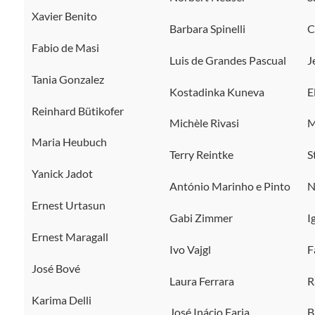
Xavier Benito
Barbara Spinelli
C
Fabio de Masi
Luis de Grandes Pascual
J
Tania Gonzalez
Kostadinka Kuneva
E
Reinhard Bütikofer
Michèle Rivasi
M
Maria Heubuch
Terry Reintke
S
Yanick Jadot
António Marinho e Pinto
N
Ernest Urtasun
Gabi Zimmer
I
Ernest Maragall
Ivo Vajgl
F
José Bové
Laura Ferrara
R
Karima Delli
José Inácio Faria
B