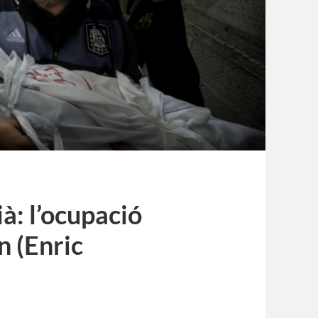
ià: l’ocupació
n (Enric