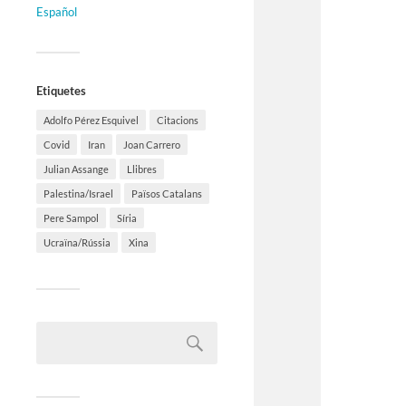
Español
Etiquetes
Adolfo Pérez Esquivel
Citacions
Covid
Iran
Joan Carrero
Julian Assange
Llibres
Palestina/Israel
Països Catalans
Pere Sampol
Síria
Ucraïna/Rússia
Xina