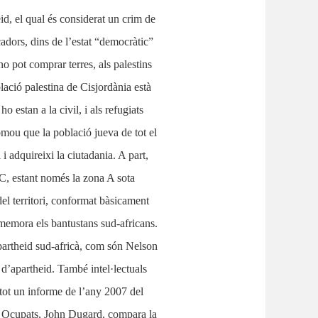
eid, el qual és considerat un crim de
cadors, dins de l’estat “democràtic”
no pot comprar terres, als palestins
lació palestina de Cisjordània està
o estan a la civil, i als refugiats
romou que la població jueva de tot el
i adquireixi la ciutadania. A part,
 C, estant només la zona A sota
del territori, conformat bàsicament
 rememora els bantustans sud-africans.
partheid sud-africà, com són Nelson
d’apartheid. També intel·lectuals
tot un informe de l’any 2007 del
ns Ocupats, John Dugard, compara la