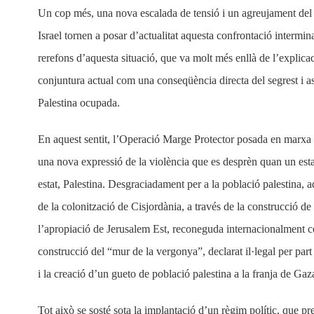
Un cop més, una nova escalada de tensió i un agreujament del c
Israel tornen a posar d’actualitat aquesta confrontació intermin
rerefons d’aquesta situació, que va molt més enllà de l’explicaci
conjuntura actual com una conseqüència directa del segrest i ass
Palestina ocupada.
En aquest sentit, l’Operació Marge Protector posada en marxa p
una nova expressió de la violència que es desprèn quan un estat
estat, Palestina. Desgraciadament per a la població palestina
de la colonització de Cisjordània, a través de la construcció de 
l’apropiació de Jerusalem Est, reconeguda internacionalment co
construcció del “mur de la vergonya”, declarat il·legal per part 
i la creació d’un gueto de població palestina a la franja de Ga
Tot això se sosté sota la implantació d’un règim polític, que p