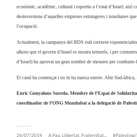
econòmic, acadèmic, cultural i esportiu a l’estat d’Israel, així 
desinversions d’aquelles empreses estrangeres i israelianes que
l’ocupació.
Actualment, la campanya del BDS està creixent exponencialmen
alhora que el govern d’Israel es mostra temorós, i per contrares
d’Israel) ha aprovat un gran nombre de mesures per combatre-la 
El camí ha començat i no hi ha marxa enrere. Ahir Sud-àfrica, 
Enric Gonyalons Sureda. Membre de l’Espai de Solidarita
coordinador de l’ONG Mundubat a la delegació de Palesti
26/07/2014
A
Pau, Llibertat, Fraternitat...
Palestina/