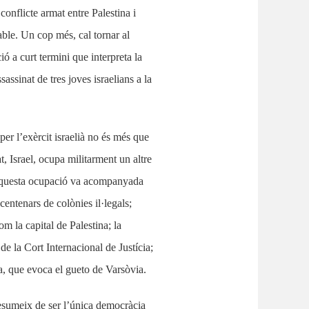
onflicte armat entre Palestina i
able. Un cop més, cal tornar al
ó a curt termini que interpreta la
assinat de tres joves israelians a la
er l’exèrcit israelià no és més que
, Israel, ocupa militarment un altre
, aquesta ocupació va acompanyada
centenars de colònies il·legals;
m la capital de Palestina; la
de la Cort Internacional de Justícia;
za, que evoca el gueto de Varsòvia.
resumeix de ser l’única democràcia