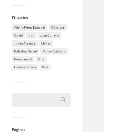
Etiquetes
Adolfo Pérez Esquivel
Citacions
Covid
Iran
Joan Carrero
Julian Assange
Llibres
Palestina/Israel
Països Catalans
Pere Sampol
Síria
Ucraïna/Rússia
Xina
Pàgines