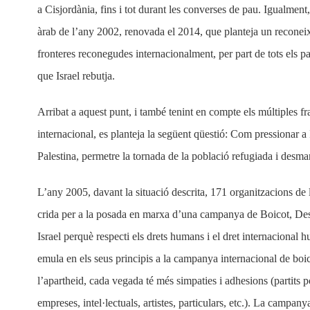
a Cisjordània, fins i tot durant les converses de pau. Igualment,
àrab de l’any 2002, renovada el 2014, que planteja un reconeix
fronteres reconegudes internacionalment, per part de tots els 
que Israel rebutja.
Arribat a aquest punt, i també tenint en compte els múltiples f
internacional, es planteja la següent qüestió: Com pressionar a
Palestina, permetre la tornada de la població refugiada i desma
L’any 2005, davant la situació descrita, 171 organitzacions de l
crida per a la posada en marxa d’una campanya de Boicot, De
Israel perquè respecti els drets humans i el dret internacional
emula en els seus principis a la campanya internacional de boic
l’apartheid, cada vegada té més simpaties i adhesions (partits pol
empreses, intel·lectuals, artistes, particulars, etc.). La campany