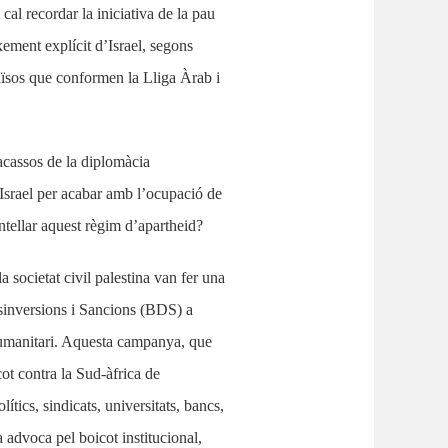
 cal recordar la iniciativa de la pau
ement explícit d’Israel, segons
països que conformen la Lliga Àrab i
racassos de la diplomàcia
 Israel per acabar amb l’ocupació de
ntellar aquest règim d’apartheid?
a societat civil palestina van fer una
sinversions i Sancions (BDS) a
 humanitari. Aquesta campanya, que
ot contra la Sud-àfrica de
ítics, sindicats, universitats, bancs,
a advoca pel boicot institucional,