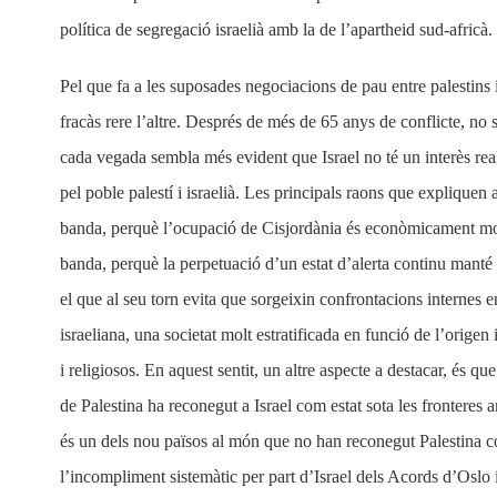
política de segregació israelià amb la de l’apartheid sud-africà.
Pel que fa a les suposades negociacions de pau entre palestins 
fracàs rere l’altre. Després de més de 65 anys de conflicte, no s
cada vegada sembla més evident que Israel no té un interès real
pel poble palestí i israelià. Les principals raons que explique
banda, perquè l’ocupació de Cisjordània és econòmicament molt 
banda, perquè la perpetuació d’un estat d’alerta continu manté 
el que al seu torn evita que sorgeixin confrontacions internes en
israeliana, una societat molt estratificada en funció de l’origen
i religiosos. En aquest sentit, un altre aspecte a destacar, és q
de Palestina ha reconegut a Israel com estat sota les fronteres a
és un dels nou països al món que no han reconegut Palestina c
l’incompliment sistemàtic per part d’Israel dels Acords d’Oslo i