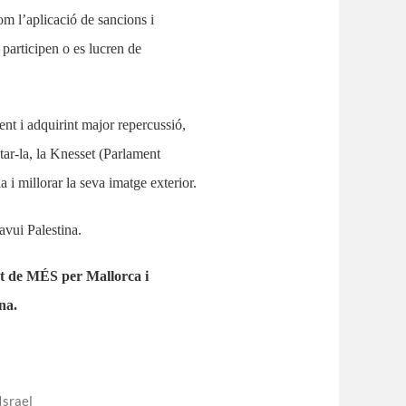
com l’aplicació de sancions i
 participen o es lucren de
t i adquirint major repercussió,
tar-la, la Knesset (Parlament
i millorar la seva imatge exterior.
avui Palestina.
t de MÉS per Mallorca i
na.
Israel