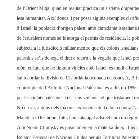
de l’Orient Mitjà, quan en realitat practica un sistema d’aparth
lesa humanitat. Així doncs, i per posar alguns exemples clarifi
d’Israel, la població d’origen palestí amb ciutadania israeliana 
de Jerusalem només se’ls atorga el permís de residència, la pob
subjecta a la jurisdicció militar mentre que els colons israelians h
palestins se’ls denega el dret a retorn a la vegada que Israel p
món, encara que no tinguin vincles amb Israel, es mudi a Israel 
cal recordar la divisió de Cisjordània ocupada en zones A, B i
control ple de l’Autoritat Nacional Palestina, és a dir, un 18% 
per les ciutats palestines i els seus voltants, el que tristament
No en va, alguns dels màxims exponents de la lluita contra l’a
Mandela i Desmond Tutu, han catalogat a Israel com un règim 
com Noam Chomsky es posicionen en la mateixa línia, i fins i 
Relator Especial de Nacions Unides per als Territoris Palesti