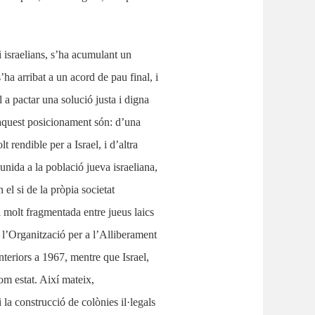
i israelians, s’ha acumulant un
’ha arribat a un acord de pau final, i
 a pactar una solució justa i digna
n aquest posicionament són: d’una
rendible per a Israel, i d’altra
unida a la població jueva israeliana,
 el si de la pròpia societat
 i molt fragmentada entre jueus laics
ue l’Organització per a l’Alliberament
nteriors a 1967, mentre que Israel,
om estat. Així mateix,
 la construcció de colònies il·legals