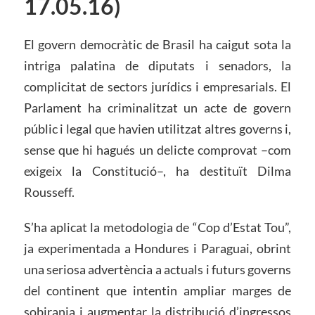
17.05.16)
El govern democràtic de Brasil ha caigut sota la
intriga palatina de diputats i senadors, la
complicitat de sectors jurídics i empresarials. El
Parlament ha criminalitzat un acte de govern
públic i legal que havien utilitzat altres governs i,
sense que hi hagués un delicte comprovat –com
exigeix ​​la Constitució–, ha destituït Dilma
Rousseff.
S’ha aplicat la metodologia de “Cop d’Estat Tou”,
ja experimentada a Hondures i Paraguai, obrint
una seriosa advertència a actuals i futurs governs
del continent que intentin ampliar marges de
sobirania i augmentar la distribució d’ingressos