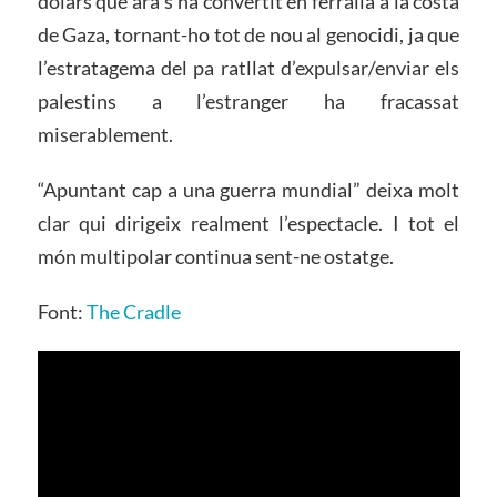
dòlars que ara s’ha convertit en ferralla a la costa
de Gaza, tornant-ho tot de nou al genocidi, ja que
l’estratagema del pa ratllat d’expulsar/enviar els
palestins a l’estranger ha fracassat
miserablement.
“Apuntant cap a una guerra mundial” deixa molt
clar qui dirigeix ​​realment l’espectacle. I tot el
món multipolar continua sent-ne ostatge.
Font:
The Cradle