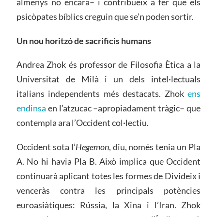
almenys no encara– i contribueix a fer que els
psicòpates bíblics creguin que se’n poden sortir.
Un nou horitzó de sacrificis humans
Andrea Zhok és professor de Filosofia Ètica a la
Universitat de Milà i un dels intel·lectuals
italians independents més destacats. Zhok
ens
endinsa
en l’atzucac –apropiadament tràgic– que
contempla ara l’Occident col·lectiu.
Occident sota l’
Hegemon
, diu, només tenia un Pla
A. No hi havia Pla B. Això implica que Occident
continuarà aplicant totes les formes de Divideix i
venceràs contra les principals potències
euroasiàtiques: Rússia, la Xina i l’Iran. Zhok