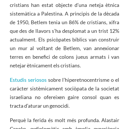
cristians han estat objecte d’una neteja ètnica
sistemàtica a Palestina. A principis de la dècada
de 1950, Betlem tenia un 86% de cristians, xifra
que des de llavors s’ha desplomat a un trist 12%
actualment. Els psicòpates bíblics van construir
un mur al voltant de Betlem, van annexionar
terres en benefici de colons jueus armats i van
netejar ètnicament els cristians.
Estudis seriosos
sobre l’hiperetnocentrisme o el
caràcter sistèmicament sociòpata de la societat
israeliana no ofereixen gaire consol quan es
tracta d’aturar un genocidi.
Perquè la ferida és molt més profunda. Alastair
Crooke, exdiplomàtic amb àmplia experiència