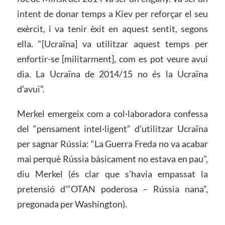
intent de donar temps a Kíev per reforçar el seu
exèrcit, i va tenir èxit en aquest sentit, segons
ella. “[Ucraïna] va utilitzar aquest temps per
enfortir-se [militarment], com es pot veure avui
dia. La Ucraïna de 2014/15 no és la Ucraïna
d’avui”.
Merkel emergeix com a col·laboradora confessa
del “pensament intel·ligent” d’utilitzar Ucraïna
per sagnar Rússia: “La Guerra Freda no va acabar
mai perquè Rússia bàsicament no estava en pau”,
diu Merkel (és clar que s’havia empassat la
pretensió d’“OTAN poderosa – Rússia nana”,
pregonada per Washington).