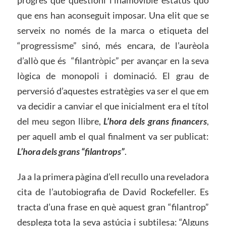
progrés que qüestioni l’inamovible estatus quo
que ens han aconseguit imposar. Una elit que se
serveix no només de la marca o etiqueta del
“progressisme” sinó, més encara, de l’aurèola
d’allò que és “filantròpic” per avançar en la seva
lògica de monopoli i dominació. El grau de
perversió d’aquestes estratègies va ser el que em
va decidir a canviar el que inicialment era el títol
del meu segon llibre,
L’hora dels grans financers
,
per aquell amb el qual finalment va ser publicat:
L’hora dels grans “filantrops”
.
Ja a la primera pàgina d’ell recullo una reveladora
cita de l’autobiografia de David Rockefeller. Es
tracta d’una frase en què aquest gran “filantrop”
desplega tota la seva astúcia i subtilesa: “Alguns