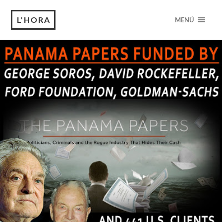
L'HORA
MENÚ