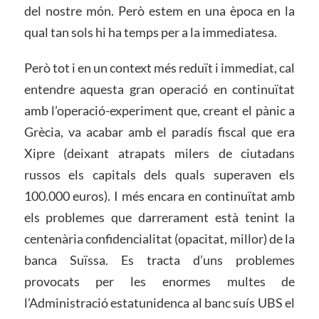
del nostre món. Però estem en una època en la
qual tan sols hi ha temps per a la immediatesa.
Però tot i en un context més reduït i immediat, cal
entendre aquesta gran operació en continuïtat
amb l’operació-experiment que, creant el pànic a
Grècia, va acabar amb el paradís fiscal que era
Xipre (deixant atrapats milers de ciutadans
russos els capitals dels quals superaven els
100.000 euros). I més encara en continuïtat amb
els problemes que darrerament està tenint la
centenària confidencialitat (opacitat, millor) de la
banca Suïssa. Es tracta d’uns problemes
provocats per les enormes multes de
l’Administració estatunidenca al banc suís UBS el