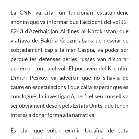
La CNN va citar un funcionari estatunidenc
anònim que va informar que l’accident del vol J2-
8243 d’Azerbaidjan Airlines al Kazakhstan, que
viatjava de Bakú a Grozni abans de desviar-se
sobtadament cap a la mar Càspia, va poder ser
perquè les defenses aèries russes van disparar
per error contra el vol. El portaveu del Kremlin,
Dmitri Peskov, va advertir que no s’havia de
caure en especulacions i que calia esperar que es
conclogués la investigació, però el seu consell va
ser òbviament desoït pels Estats Units, que tenen
interès a donar forma a la narrativa.
És clar que volen eximir Ucraïna de tota