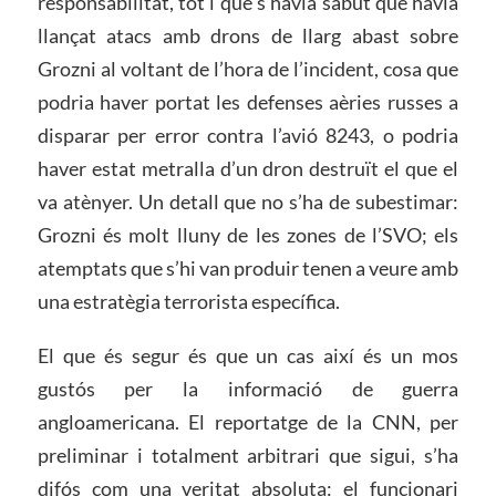
responsabilitat, tot i que s’havia sabut que havia
llançat atacs amb drons de llarg abast sobre
Grozni al voltant de l’hora de l’incident, cosa que
podria haver portat les defenses aèries russes a
disparar per error contra l’avió 8243, o podria
haver estat metralla d’un dron destruït el que el
va atènyer. Un detall que no s’ha de subestimar:
Grozni és molt lluny de les zones de l’SVO; els
atemptats que s’hi van produir tenen a veure amb
una estratègia terrorista específica.
El que és segur és que un cas així és un mos
gustós per la informació de guerra
angloamericana. El reportatge de la CNN, per
preliminar i totalment arbitrari que sigui, s’ha
difós com una veritat absoluta: el funcionari