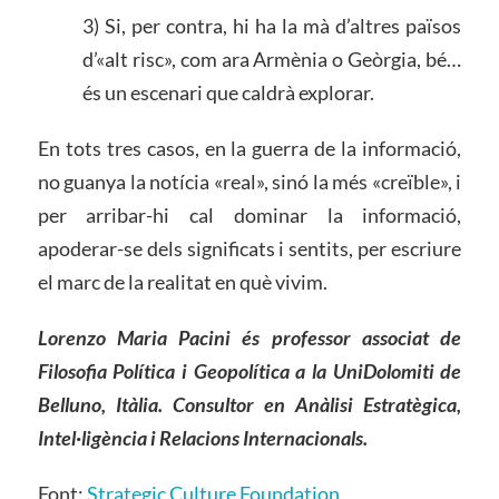
3) Si, per contra, hi ha la mà d’altres països
d’«alt risc», com ara Armènia o Geòrgia, bé…
és un escenari que caldrà explorar.
En tots tres casos, en la guerra de la informació,
no guanya la notícia «real», sinó la més «creïble», i
per arribar-hi cal dominar la informació,
apoderar-se dels significats i sentits, per escriure
el marc de la realitat en què vivim.
Lorenzo Maria Pacini és professor associat de
Filosofia Política i Geopolítica a la UniDolomiti de
Belluno, Itàlia. Consultor en Anàlisi Estratègica,
Intel·ligència i Relacions Internacionals.
Font:
Strategic Culture Foundation