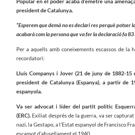
Popular en el poder acaba d’emetre una amenaça 
president de Catalunya.
“Esperem que demà no es declari res perquè potser la
acabarà com la persona que va fer la declaració fa 83
Per a aquells amb coneixements escassos de la hi
recordatori:
Lluís Companys i Jover (21 de juny de 1882-15 d
president de Catalunya (Espanya), a partir de 1
espanyola.
Va ser advocat i líder del partit polític Esque
(ERC).
Exiliat després de la guerra, va ser capturat i
nazi, la Gestapo, a l’Estat espanyol de Francisco Fra
escamot d’afusellament el 1940.