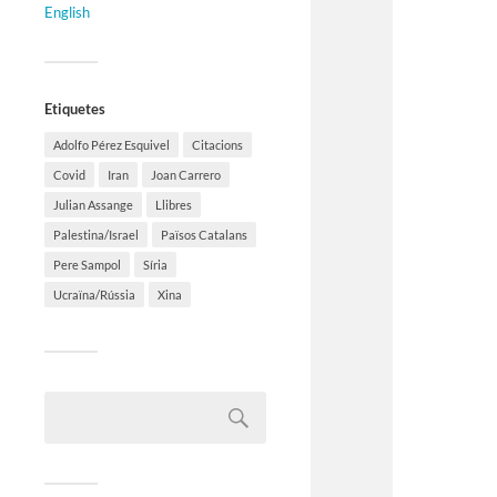
English
Etiquetes
Adolfo Pérez Esquivel
Citacions
Covid
Iran
Joan Carrero
Julian Assange
Llibres
Palestina/Israel
Països Catalans
Pere Sampol
Síria
Ucraïna/Rússia
Xina