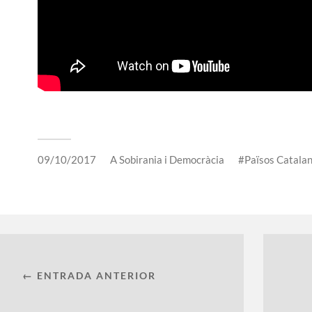
09/10/2017
A
Sobirania i Democràcia
Països Catala
← ENTRADA ANTERIOR