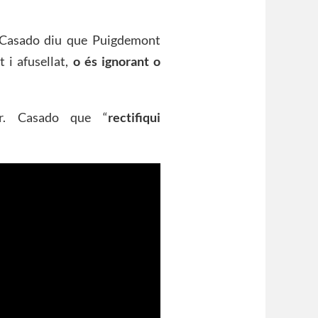
 “Casado diu que Puigdemont
 i afusellat,
o és ignorant o
Sr. Casado que “
rectifiqui