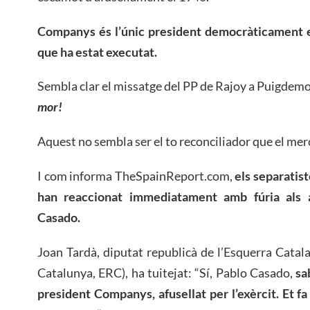
Companys és l’únic president democràticament el
que ha estat executat.
Sembla clar el missatge del PP de Rajoy a Puigdem
mor!
Aquest no sembla ser el to reconciliador que el mer
I com informa TheSpainReport.com,
els separatist
han reaccionat immediatament amb fúria als 
Casado.
Joan Tardà, diputat republicà de l’Esquerra Cata
Catalunya, ERC), ha tuitejat: “Sí, Pablo Casado,
sa
president Companys, afusellat per l’exèrcit. Et fa