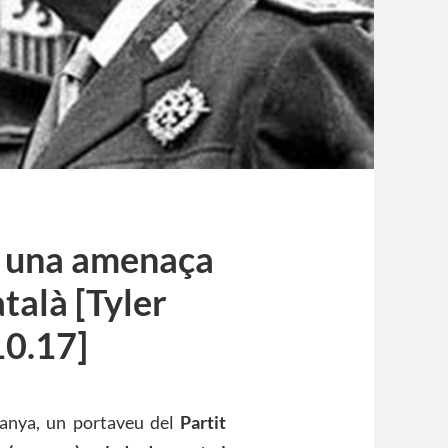
t una amenaça
atalà [Tyler
0.17]
panya, un portaveu del
Partit