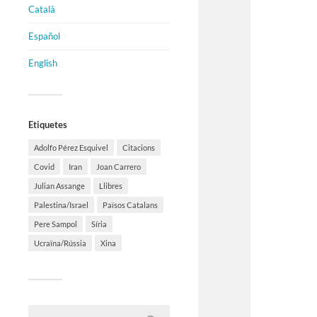
Català
Español
English
Etiquetes
Adolfo Pérez Esquivel
Citacions
Covid
Iran
Joan Carrero
Julian Assange
Llibres
Palestina/Israel
Països Catalans
Pere Sampol
Síria
Ucraïna/Rússia
Xina