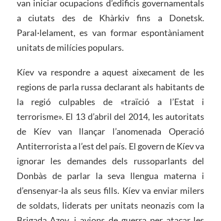
van iniciar ocupacions d’edificis governamentals
a ciutats des de Khàrkiv fins a Donetsk.
Paral·lelament, es van formar espontàniament
unitats de milícies populars.
Kíev va respondre a aquest aixecament de les
regions de parla russa declarant als habitants de
la regió culpables de «traïció a l’Estat i
terrorisme». El 13 d’abril del 2014, les autoritats
de Kíev van llançar l’anomenada Operació
Antiterrorista a l’est del país. El govern de Kíev va
ignorar les demandes dels russoparlants del
Donbàs de parlar la seva llengua materna i
d’ensenyar-la als seus fills. Kíev va enviar milers
de soldats, liderats per unitats neonazis com la
Brigada Azov, i avions de guerra per atacar les