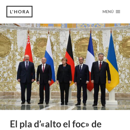
L'HORA
MENÚ
El pla d’«alto el foc» de