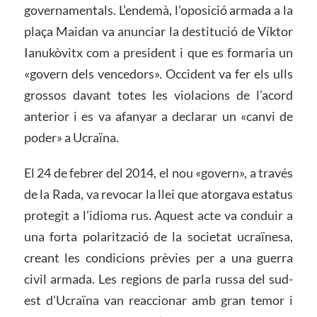
governamentals. L’endemà, l’oposició armada a la
plaça Maidan va anunciar la destitució de Víktor
Ianukòvitx com a president i que es formaria un
«govern dels vencedors». Occident va fer els ulls
grossos davant totes les violacions de l’acord
anterior i es va afanyar a declarar un «canvi de
poder» a Ucraïna.
El 24 de febrer del 2014, el nou «govern», a través
de la Rada, va revocar la llei que atorgava estatus
protegit a l’idioma rus. Aquest acte va conduir a
una forta polarització de la societat ucraïnesa,
creant les condicions prèvies per a una guerra
civil armada. Les regions de parla russa del sud-
est d’Ucraïna van reaccionar amb gran temor i