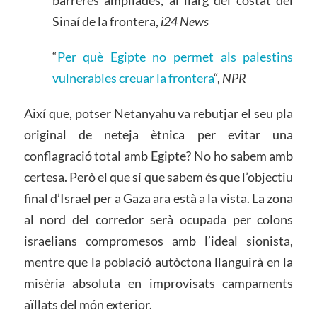
barreres ampliades, al llarg del costat del
Sinaí de la frontera,
i24 News
“
Per què Egipte no permet als palestins
vulnerables creuar la frontera
“,
NPR
Així que, potser Netanyahu va rebutjar el seu pla
original de neteja ètnica per evitar una
conflagració total amb Egipte? No ho sabem amb
certesa. Però el que sí que sabem és que l’objectiu
final d’Israel per a Gaza ara està a la vista. La zona
al nord del corredor serà ocupada per colons
israelians compromesos amb l’ideal sionista,
mentre que la població autòctona llanguirà en la
misèria absoluta en improvisats campaments
aïllats del món exterior.