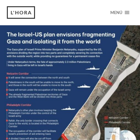
L'HORA
MENÚ