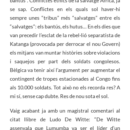
bantús”. Conflictes ètnics de la salvatge Àfrica, ja
se sap. Conflictes en els quals sol haver-hi
sempre unes “tribus” més “salvatges” entre els
“salvatges”: els bantús, els hutus… En els dies que
van precedir l’esclat de la rebel·lió separatista de
Katanga (provocada per derrocar el nou Govern)
els mitjans van muntar històries sobre violacions
i saquejos per part dels soldats congolesos.
Bèlgica va tenir així l’argument per augmentar el
contingent de tropes estacionades al Congo fins
als 10.000 soldats. Tot això no els recorda res? A
mi sí, sense cap dubte. Res de nou sota el sol.
Vaig acabant ja amb un magistral comentari al
citat llibre de Ludo De Witte: “De Witte
assenyala que Lumumba va ser el líder d’un