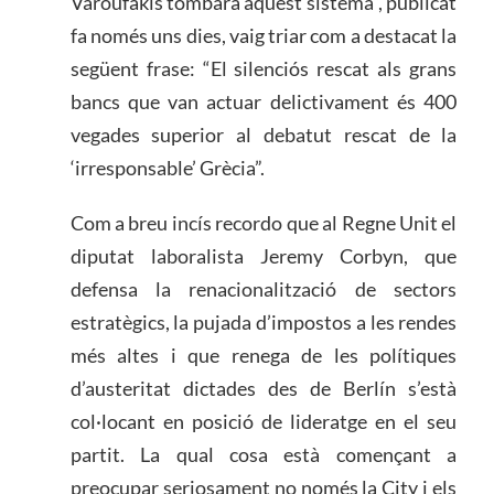
Varoufakis tombarà aquest sistema”, publicat
fa només uns dies, vaig triar com a destacat la
següent frase: “El silenciós rescat als grans
bancs que van actuar delictivament és 400
vegades superior al debatut rescat de la
‘irresponsable’ Grècia”.
Com a breu incís recordo que al Regne Unit el
diputat laboralista Jeremy Corbyn, que
defensa la renacionalització de sectors
estratègics, la pujada d’impostos a les rendes
més altes i que renega de les polítiques
d’austeritat dictades des de Berlín s’està
col·locant en posició de lideratge en el seu
partit. La qual cosa està començant a
preocupar seriosament no només la City i els