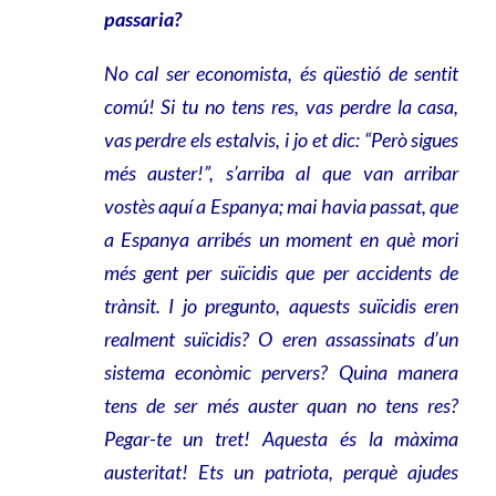
passaria?
No cal ser economista, és qüestió de sentit
comú! Si tu no tens res, vas perdre la casa,
vas perdre els estalvis, i jo et dic: “Però sigues
més auster!”, s’arriba al que van arribar
vostès aquí a Espanya; mai havia passat, que
a Espanya arribés un moment en què mori
més gent per suïcidis que per accidents de
trànsit. I jo pregunto, aquests suïcidis eren
realment suïcidis? O eren assassinats d’un
sistema econòmic pervers? Quina manera
tens de ser més auster quan no tens res?
Pegar-te un tret! Aquesta és la màxima
austeritat! Ets un patriota, perquè ajudes