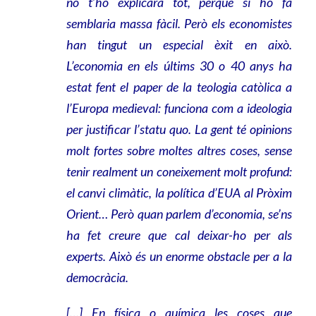
no t’ho explicarà tot, perquè si ho fa
semblaria massa fàcil. Però els economistes
han tingut un especial èxit en això.
L’economia en els últims 30 o 40 anys ha
estat fent el paper de la teologia catòlica a
l’Europa medieval: funciona com a ideologia
per justificar l’statu quo. La gent té opinions
molt fortes sobre moltes altres coses, sense
tenir realment un coneixement molt profund:
el canvi climàtic, la política d’EUA al Pròxim
Orient… Però quan parlem d’economia, se’ns
ha fet creure que cal deixar-ho per als
experts. Això és un enorme obstacle per a la
democràcia.
[…] En física o química les coses que