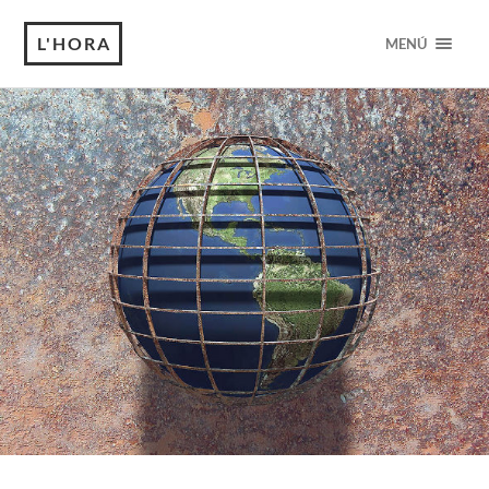
L'HORA
MENÚ