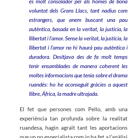
és molt consolador per als homes de bona
voluntat dels Grans Llacs, tant nadius com
estrangers, que anem buscant una pau
autèntica, basada en la veritat, la justícia, la
llibertat i l’amor. Sense la veritat, la justícia, la
llibertat i l’amor no hi haurà pau autèntica i
duradora. Desitjava des de fa molt temps
tenir ensamblades de manera coherent les
moltes informacions que tenia sobre el drama
ruandès: ho he aconseguit gràcies a aquest
llibre, África, la madre ultrajada.
El fet que persones com Pello, amb una
experiència tan profunda sobre la realitat
ruandesa, hagin agraït tant les aportacions
que un no especialista com jo ha fet a l’anàlisi