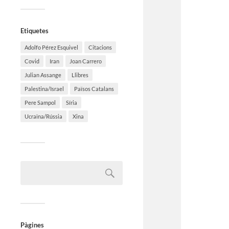
Etiquetes
Adolfo Pérez Esquivel
Citacions
Covid
Iran
Joan Carrero
Julian Assange
Llibres
Palestina/Israel
Països Catalans
Pere Sampol
Síria
Ucraïna/Rússia
Xina
Pàgines