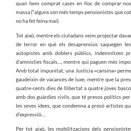
quan hem comprat cases en lloc de comprar-nos 
massa (“alguns són més temps pensionistes que coti
no ha fet feina mai).
Tot això, mentre els ciutadans veim projectar dava
de terror en què els desaprensius saquegen les
autopistes amb doblers públics, indemnitzen proj
d’amnisties fiscals…, mentre qui paguen més impos
Amb total impunitat, una Justícia «cansina» perm
gaudeixin de vacances de luxe, mentre que la pre
quatre-cents dies de llibertat a quatre joves basc
amb dos guàrdies civils, que té presos polítics pe
les seves idees, que condemna a presó artistes que
d’expressió…
Per tot això, les mobilitzacions dels pensionist