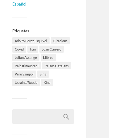
Español
Etiquetes
Adolfo Pérez Esquivel
Citacions
Covid
Iran
Joan Carrero
Julian Assange
Llibres
Palestina/Israel
Països Catalans
Pere Sampol
Síria
Ucraïna/Rússia
Xina