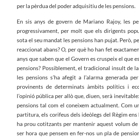
per la pèrdua del poder adquisitiu de les pensions.
En sis anys de govern de Mariano Rajoy, les pe
progressivament, per molt que els dirigents popu
sota el seu mandat les pensions han pujat. Però, p
reaccionat abans? O, per què ho han fet exactame
anys que saben que el Govern es cruspeix el que es
pensions? Possiblement, el tradicional insult de l
les pensions s’ha afegit a l’alarma generada pe
provinents de determinats àmbits polítics i ec
l’opinió pública per allò que, diuen, serà inevitable:
pensions tal com el coneixem actualment. Com una
partitura, els corifeus dels ideòlegs del Règim ens
ha prou cotitzants per mantenir aquest volum de
ser hora que pensem en fer-nos un pla de pensio