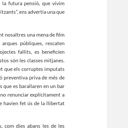
la futura pensió, que vivim
tzants”, ens advertia una que
nt nosaltres una mena de film
 arques públiques, rescaten
ectes fallits, es beneficien
tos són les classes mitjanes.
et que els corruptes imputats
só preventiva priva de més de
os que es barallaren en un bar
r no renunciar explícitament a
 havien fet ús de la llibertat
es, com dies abans les de les