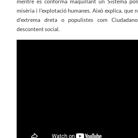
mentre es conforma maquillant un Sistema polí
misèria i l’explotació humanes. Això explica, que no
d’extrema dreta o populistes com Ciudadanos
descontent social.