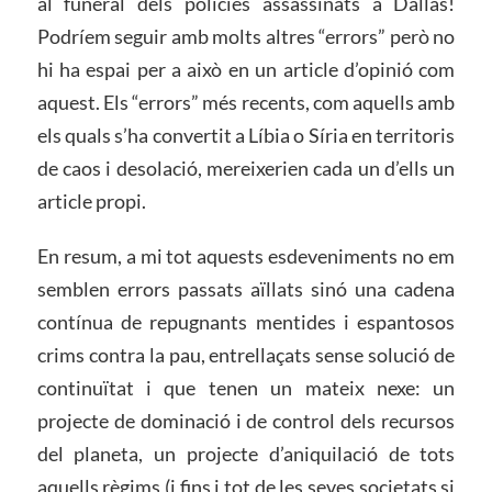
al funeral dels policies assassinats a Dallas!
Podríem seguir amb molts altres “errors” però no
hi ha espai per a això en un article d’opinió com
aquest. Els “errors” més recents, com aquells amb
els quals s’ha convertit a Líbia o Síria en territoris
de caos i desolació, mereixerien cada un d’ells un
article propi.
En resum, a mi tot aquests esdeveniments no em
semblen errors passats aïllats sinó una cadena
contínua de repugnants mentides i espantosos
crims contra la pau, entrellaçats sense solució de
continuïtat i que tenen un mateix nexe: un
projecte de dominació i de control dels recursos
del planeta, un projecte d’aniquilació de tots
aquells règims (i fins i tot de les seves societats si