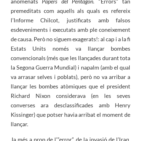
anomenats
Papers del Pentàgon.
“Errors” tan
premeditats com aquells als quals es refereix
l’Informe Chilcot, justificats amb falsos
esdeveniments i executats amb ple coneixement
de causa. Però no siguem exagerats!: al cap i a la fi
Estats Units només va llançar bombes
convencionals (més que les llançades durant tota
la Segona Guerra Mundial) i napalm (amb el qual
va arrasar selves i poblats), però no va arribar a
llançar les bombes atòmiques que el president
Richard Nixon considerava (en les seves
converses ara desclassificades amb Henry
Kissinger) que potser havia arribat el moment de
llançar.
Ja més a prop de l’”error” de la invasió de l’Iraq,