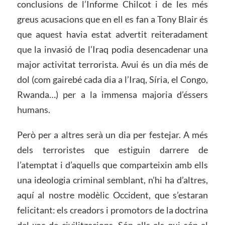
conclusions de l’Informe Chilcot i de les més
greus acusacions que en ell es fan a Tony Blair és
que aquest havia estat advertit reiteradament
que la invasió de l’Iraq podia desencadenar una
major activitat terrorista. Avui és un dia més de
dol (com gairebé cada dia a l’Iraq, Síria, el Congo,
Rwanda…) per a la immensa majoria d’éssers
humans.
Però per a altres serà un dia per festejar. A més
dels terroristes que estiguin darrere de
l’atemptat i d’aquells que comparteixin amb ells
una ideologia criminal semblant, n’hi ha d’altres,
aquí al nostre modèlic Occident, que s’estaran
felicitant: els creadors i promotors de la doctrina
del xoc de civilitzacions. Són ells els qui són al