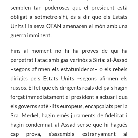
semblen tan poderoses que el president està
obligat a sotmetre-s’hi, és a dir que els Estats
Units i la seva OTAN amenacen el món amb una
guerra imminent.
Fins al moment no hi ha proves de qui ha
perpetrat l’atac amb gas verinós a Síria: al-Àssad
–segons afirmen els estatunidencs– o els rebels
dirigits pels Estats Units –segons afirmen els
russos. El fet que els dirigents reals del país hagin
forçat immediatament el president a actuar i que
els governs satèl·lits europeus, encapçalats per la
Sra. Merkel, hagin emès juraments de fidelitat i
hagin condemnat al-Àssad sense que hi hagués
cap prova, s’assembla estranyament al