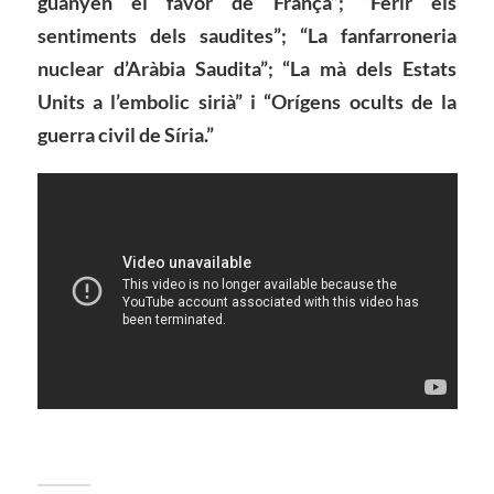
guanyen el favor de França”; “Ferir els
sentiments dels saudites”; “La fanfarroneria
nuclear d’Aràbia Saudita”; “La mà dels Estats
Units a l’embolic sirià” i “Orígens ocults de la
guerra civil de Síria.”