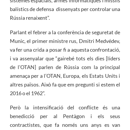
sistemes espacials, armes informàtiques i míssils
balístics de defensa dissenyats per controlar una
Rússia renaixent”.
Parlant el febrer a la conferència de seguretat de
Munic, el primer ministre rus, Dmitri Medvédev,
va fer una crida a posar fi a aquesta confrontació,
i va assenyalar que “gairebé tots els dies [líders
de l’OTAN] parlen de Rússia com la principal
amenaça per a l’OTAN, Europa, els Estats Units i
altres països. Això fa que em pregunti si estem el
2016 o el 1962”.
Però la intensificació del conflicte és una
benedicció per al Pentàgon i els seus
contractistes, que fa només uns anys es van