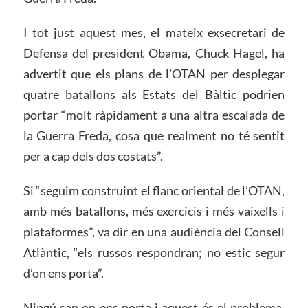
I tot just aquest mes, el mateix exsecretari de
Defensa del president Obama, Chuck Hagel, ha
advertit que els plans de l’OTAN per desplegar
quatre batallons als Estats del Bàltic podrien
portar “molt ràpidament a una altra escalada de
la Guerra Freda, cosa que realment no té sentit
per a cap dels dos costats”.
Si “seguim construint el flanc oriental de l’OTAN,
amb més batallons, més exercicis i més vaixells i
plataformes”, va dir en una audiència del Consell
Atlàntic, “els russos respondran; no estic segur
d’on ens porta”.
Ningú sap on ens porta i aquest és el problema.