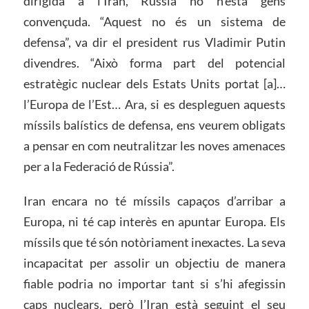
dirigida a l’Iran, Rússia no n’està gens
convençuda. “Aquest no és un sistema de
defensa”, va dir el president rus Vladimir Putin
divendres. “Això forma part del potencial
estratègic nuclear dels Estats Units portat [a]…
l’Europa de l’Est… Ara, si es despleguen aquests
míssils balístics de defensa, ens veurem obligats
a pensar en com neutralitzar les noves amenaces
per a la Federació de Rússia”.
Iran encara no té míssils capaços d’arribar a
Europa, ni té cap interès en apuntar Europa. Els
míssils que té són notòriament inexactes. La seva
incapacitat per assolir un objectiu de manera
fiable podria no importar tant si s’hi afegissin
caps nuclears, però l’Iran està seguint el seu