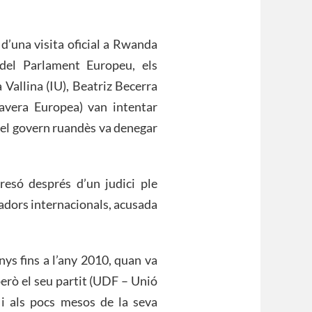
’una visita oficial a Rwanda
del Parlament Europeu, els
Vallina (IU), Beatriz Becerra
avera Europea) van intentar
ò el govern ruandès va denegar
esó després d’un judici ple
vadors internacionals, acusada
ys fins a l’any 2010, quan va
però el seu partit (UDF – Unió
i als pocs mesos de la seva