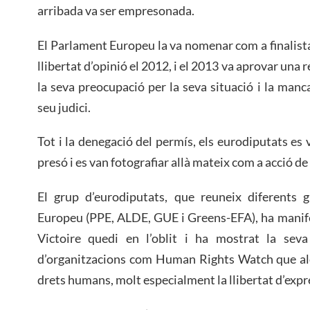
arribada va ser empresonada.
El Parlament Europeu la va nomenar com a finalista
llibertat d’opinió el 2012, i el 2013 va aprovar una 
la seva preocupació per la seva situació i la manc
seu judici.
Tot i la denegació del permís, els eurodiputats es 
presó i es van fotografiar allà mateix com a acció de
El grup d’eurodiputats, que reuneix diferents g
Europeu (PPE, ALDE, GUE i Greens-EFA), ha manife
Victoire quedi en l’oblit i ha mostrat la sev
d’organitzacions com Human Rights Watch que ale
drets humans, molt especialment la llibertat d’exp