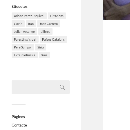
Etiquetes
Adolfo Pérez Esquivel
Citacions
Covid
Iran
Joan Carrero
Julian Assange
Llibres
Palestina/Israel
Països Catalans
Pere Sampol
Síria
Ucraïna/Rússia
Xina
Pàgines
Contacte