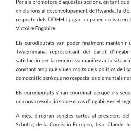
Per als promotors d’aquestes accions, en tant que 
en els fons al desenvolupament de Rwanda, la UE ha
respecte dels DDHH i jugar un paper decisiu en l
Victoire Engabire.
Els eurodiputats van poder finalment mantenir 
Twagirimana, representant del partit d’Ingabi
satisfacció per la reunió i va manifestar la situac
constant amb què viuen molts dels polítics de l’o
democràtic però que no respecta les elementals norm
Els eurodiputats s’han coordinat perquè els seu
una nova resolució sobre el cas d’Ingabire en el seg
A més, dirigiran sengles cartes al president de
Schultz; de la Comissió Europea, Jean Claude Jun