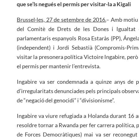
que se’ls negués el permís per visitar-la a Kigali
Brussel·les, 27 de setembre de 2016.
– Amb motiu d
del Comitè de Drets de les Dones i Igualtat 
parlamentaris espanyols Rosa Estaràs (PP), Ángela 
(independent) i Jordi Sebastià (Compromís-Prim
visitar la presonera política Victoire Ingabire, per
el permís per mantenir l’entrevista.
Ingabire va ser condemnada a quinze anys de pr
d’irregularitats denunciades pels principals obser
de “negació del genocidi” i “divisionisme”.
Ingabire va viure refugiada a Holanda durant 16 an
resoldre tornar a Rwanda per fer carrera política, 
de Forces Democràtiques) mai va ser reconegut 