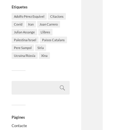
Etiquetes
Adolfo Pérez Esquivel
Citacions
Covid
Iran
Joan Carrero
Julian Assange
Llibres
Palestina/Israel
Països Catalans
Pere Sampol
Síria
Ucraïna/Rússia
Xina
Pàgines
Contacte