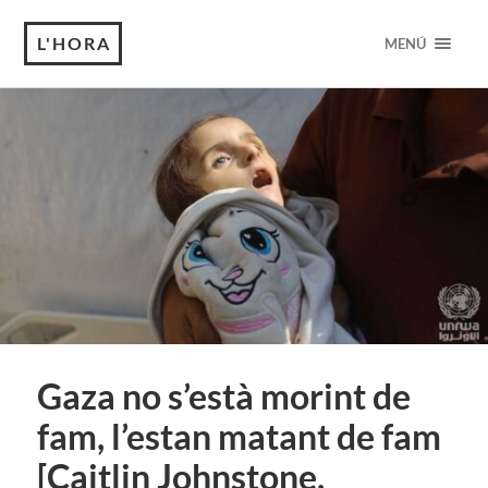
L'HORA
MENÚ
Gaza no s’està morint de
fam, l’estan matant de fam
[Caitlin Johnstone,