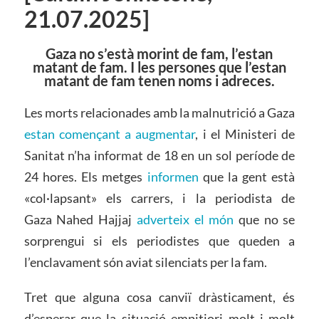
21.07.2025]
Gaza no s’està morint de fam, l’estan
matant de fam. I les persones que l’estan
matant de fam tenen noms i adreces.
Les morts relacionades amb la malnutrició a Gaza
estan començant a augmentar
, i el Ministeri de
Sanitat n’ha informat de 18 en un sol període de
24 hores. Els metges
informen
que la gent està
«col·lapsant» els carrers, i la periodista de
Gaza Nahed Hajjaj
adverteix el món
que no se
sorprengui si els periodistes que queden a
l’enclavament són aviat silenciats per la fam.
Tret que alguna cosa canviï dràsticament, és
d’esperar que la situació empitjori molt i molt