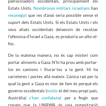
patrocinadors occidentals, principalment els
Estats Units.
Nombrosos militars israelians
han
reconegut
que res d’això seria possible sense el
suport dels Estats Units. Si els Estats Units i els
seus aliats occidentals deixessin de recolzar
l’ofensiva d’Israel a Gaza, es produiria un alto-el-
foc.
De la mateixa manera, no és cap misteri com
portar aliments a Gaza. N’hi ha prou amb portar-
los en camions i lliurar-los a la gent. Hi ha
carreteres i portes allà mateix. L’única raó per la
qual la gent a Gaza es mor de fam és perquè els
governs occidentals (
inclòs
el del meu propi país,
Austràlia)
s’han confabulat
per a fingir que
creuen que la UNRWA és una organització