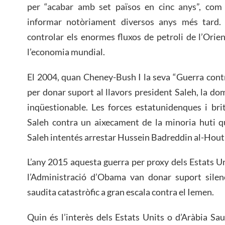
per “acabar amb set països en cinc anys”, com
informar notòriament diversos anys més tard. 
controlar els enormes fluxos de petroli de l’Orien
l’economia mundial.
El 2004, quan Cheney-Bush I la seva “Guerra contr
per donar suport al llavors president Saleh, la do
inqüestionable. Les forces estatunidenques i br
Saleh contra un aixecament de la minoria huti 
Saleh intentés arrestar Hussein Badreddin al-Houthi,
L’any 2015 aquesta guerra per proxy dels Estats Un
l’Administració d’Obama van donar suport silen
saudita catastròfic a gran escala contra el Iemen.
Quin és l’interès dels Estats Units o d’Aràbia Sau