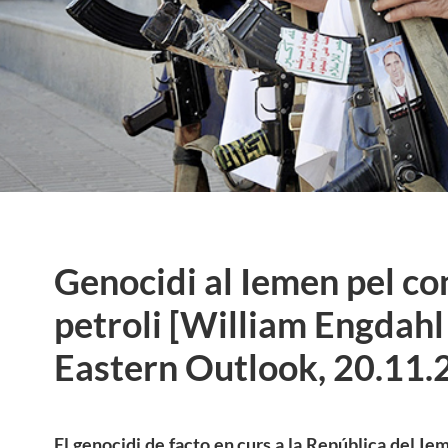
Genocidi al Iemen pel co
petroli [William Engdah
Eastern Outlook, 20.11.
El genocidi de facto en curs a la República del Ie