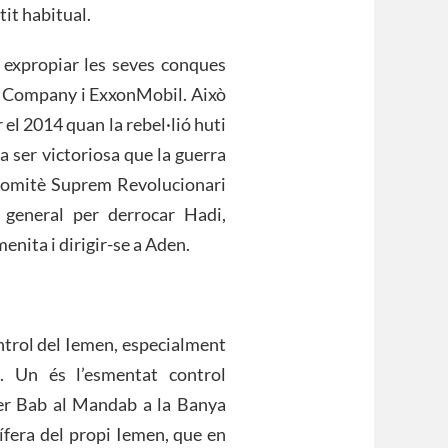
tit habitual.
 expropiar les seves conques
il Company i ExxonMobil. Això
r el 2014 quan la rebel·lió huti
va ser victoriosa que la guerra
 Comitè Suprem Revolucionari
 general per derrocar Hadi,
enita i dirigir-se a Aden.
ontrol del Iemen, especialment
. Un és l’esmentat control
per Bab al Mandab a la Banya
lífera del propi Iemen, que en