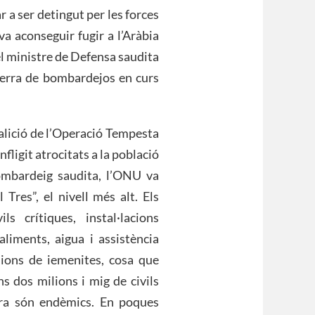
 a ser detingut per les forces
a aconseguir fugir a l’Aràbia
el ministre de Defensa saudita
erra de bombardejos en curs
oalició de l’Operació Tempesta
fligit atrocitats a la població
bombardeig saudita, l’ONU va
Tres”, el nivell més alt. Els
s crítiques, instal·lacions
aliments, aigua i assistència
ions de iemenites, cosa que
ns dos milions i mig de civils
era són endèmics. En poques