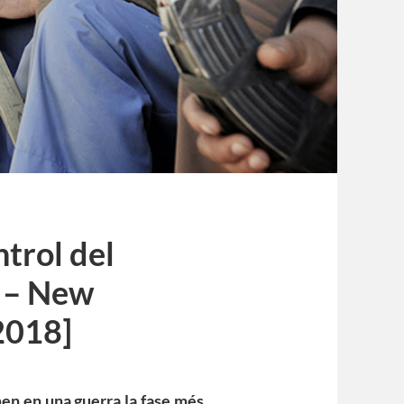
ntrol del
l – New
2018]
men en una guerra la fase més