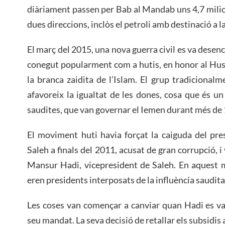
diàriament passen per Bab al Mandab uns 4,7 milion
dues direccions, inclòs el petroli amb destinació a l
El març del 2015, una nova guerra civil es va desen
conegut popularment com a hutis, en honor al Hus
la branca zaidita de l’Islam. El grup tradicionalm
afavoreix la igualtat de les dones, cosa que és 
saudites, que van governar el Iemen durant més de 1
El moviment huti havia forçat la caiguda del pre
Saleh a finals del 2011, acusat de gran corrupció, 
Mansur Hadi, vicepresident de Saleh. En aquest
eren presidents interposats de la influència saudita
Les coses van començar a canviar quan Hadi es va 
seu mandat. La seva decisió de retallar els subsidis 