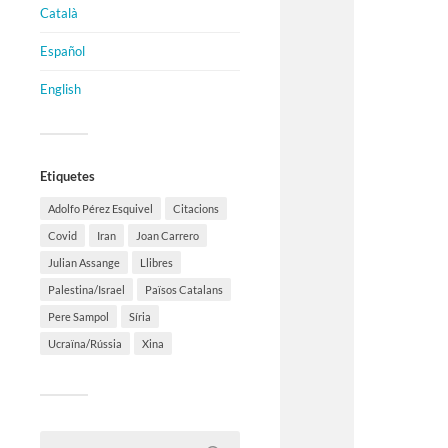
Català
Español
English
Etiquetes
Adolfo Pérez Esquivel
Citacions
Covid
Iran
Joan Carrero
Julian Assange
Llibres
Palestina/Israel
Països Catalans
Pere Sampol
Síria
Ucraïna/Rússia
Xina