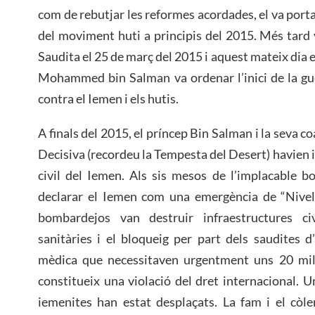
com de rebutjar les reformes acordades, el va portar
del moviment huti a principis del 2015. Més tard v
Saudita el 25 de març del 2015 i aquest mateix dia 
Mohammed bin Salman va ordenar l’inici de la gu
contra el Iemen i els hutis.
A finals del 2015, el príncep Bin Salman i la seva c
Decisiva (recordeu la Tempesta del Desert) havien in
civil del Iemen. Als sis mesos de l’implacable 
declarar el Iemen com una emergència de “Nivell 
bombardejos van destruir infraestructures civil
sanitàries i el bloqueig per part dels saudites d’
mèdica que necessitaven urgentment uns 20 mil
constitueix una violació del dret internacional. U
iemenites han estat desplaçats. La fam i el còl