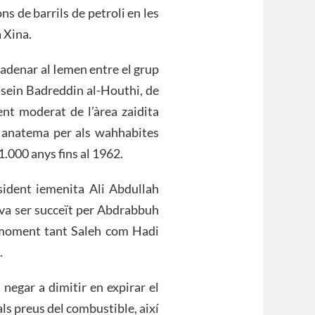
s de barrils de petroli en les
a Xina.
cadenar al Iemen entre el grup
sein Badreddin al-Houthi, de
ent moderat de l’àrea zaidita
un anatema per als wahhabites
.000 anys fins al 1962.
sident iemenita Ali Abdullah
i va ser succeït per Abdrabbuh
 moment tant Saleh com Hadi
.
negar a dimitir en expirar el
als preus del combustible, així