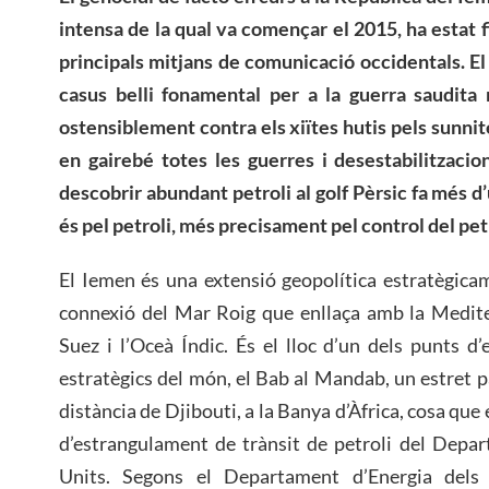
intensa de la qual va començar el 2015, ha estat f
principals mitjans de comunicació occidentals. El
casus belli fonamental per a la guerra saudita 
ostensiblement contra els xiïtes hutis pels sunn
en gairebé totes les guerres i desestabilitzacio
descobrir abundant petroli al golf Pèrsic fa més d
és pel petroli, més precisament pel control del petr
El Iemen és una extensió geopolítica estratègicam
connexió del Mar Roig que enllaça amb la Medite
Suez i l’Oceà Índic. És el lloc d’un dels punts 
estratègics del món, el Bab al Mandab, un estret 
distància de Djibouti, a la Banya d’Àfrica, cosa que
d’estrangulament de trànsit de petroli del Depar
Units. Segons el Departament d’Energia dels 