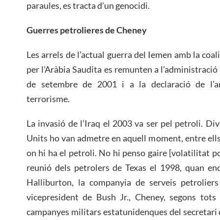
paraules, es tracta d’un genocidi.
Guerres petrolieres de Cheney
Les arrels de l’actual guerra del Iemen amb la coali
per l’Aràbia Saudita es remunten a l’administraci
de setembre de 2001 i a la declaració de l’
terrorisme.
La invasió de l’Iraq el 2003 va ser pel petroli. Di
Units ho van admetre en aquell moment, entre ell
on hi ha el petroli. No hi penso gaire [volatilitat p
reunió dels petrolers de Texas el 1998, quan enc
Halliburton, la companyia de serveis petrolie
vicepresident de Bush Jr., Cheney, segons tots e
campanyes militars estatunidenques del secretar