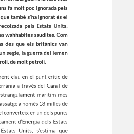
ins fa molt poc ignorada pels
 que també s’ha ignorat és el
recolzada pels Estats Units,
ites wahhabites saudites. Com
ns des que els britànics van
’un segle, la guerra del Iemen
oli, de molt petroli.
ent clau en el punt crític de
rrània a través del Canal de
d’estrangulament marítim més
passatge a només 18 milles de
 el converteix en un dels punts
tament d’Energia dels Estats
Estats Units, s’estima que