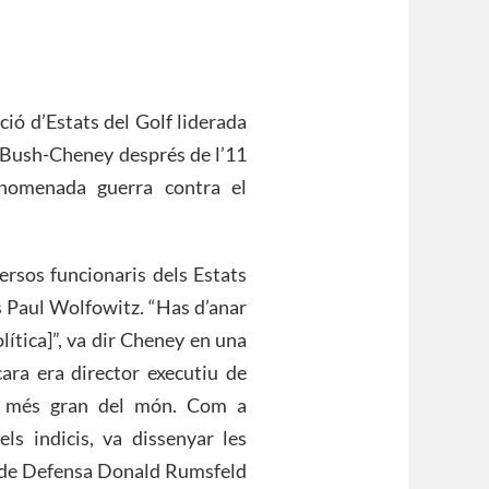
ció d’Estats del Golf liderada
ó Bush-Cheney després de l’11
anomenada guerra contra el
versos funcionaris dels Estats
s Paul Wolfowitz. “Has d’anar
olítica]”, va dir Cheney en una
ara era director executiu de
rs més gran del món. Com a
ls indicis, va dissenyar les
i de Defensa Donald Rumsfeld