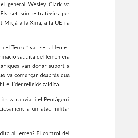
 el general Wesley Clark va
Els set són estratègics per
t Mitjà a la Xina, a la UE i a
a el Terror” van ser al Iemen
minació saudita del Iemen era
itàniques van donar suport a
que va començar després que
 el líder religiós zaidita.
its va canviar i el Pentàgon i
ciosament a un atac militar
dita al Iemen? El control del