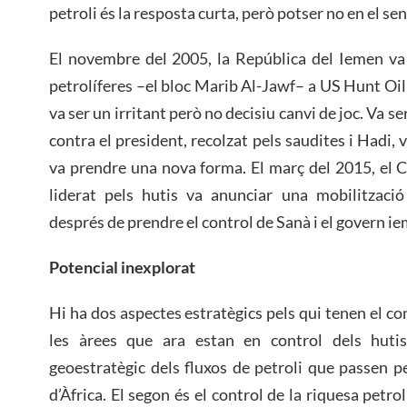
petroli és la resposta curta, però potser no en el sen
El novembre del 2005, la República del Iemen va
petrolíferes –el bloc Marib Al-Jawf– a US Hunt O
va ser un irritant però no decisiu canvi de joc. Va se
contra el president, recolzat pels saudites i Hadi, 
va prendre una nova forma. El març del 2015, el
liderat pels hutis va anunciar una mobilització
després de prendre el control de Sanà i el govern iem
Potencial inexplorat
Hi ha dos aspectes estratègics pels qui tenen el c
les àrees que ara estan en control dels hutis
geoestratègic dels fluxos de petroli que passen 
d’Àfrica. El segon és el control de la riquesa petro