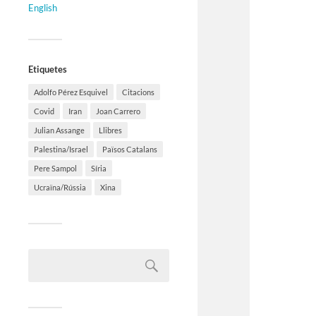
English
Etiquetes
Adolfo Pérez Esquivel
Citacions
Covid
Iran
Joan Carrero
Julian Assange
Llibres
Palestina/Israel
Països Catalans
Pere Sampol
Síria
Ucraïna/Rússia
Xina