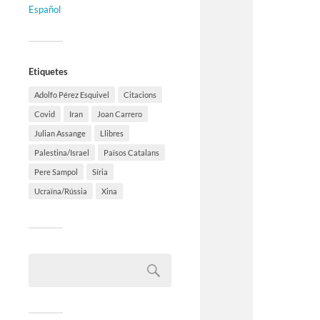
Español
Etiquetes
Adolfo Pérez Esquivel
Citacions
Covid
Iran
Joan Carrero
Julian Assange
Llibres
Palestina/Israel
Països Catalans
Pere Sampol
Síria
Ucraïna/Rússia
Xina