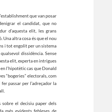
l’establishment que van posar
denigrar el candidat, que no
r d’aquesta elit, les grans
ó. Una altra cosa és que el nou
s i tot engolit per un sistema
 qualsevol dissidència. Sense
sta elit, experta en intrigues
r en l’hipotètic cas que Donald
ves “bogeries” electorals, com
 fer passar per l’adreçador la
ll.
 sobre el decisiu paper dels
da més evidents febleses de