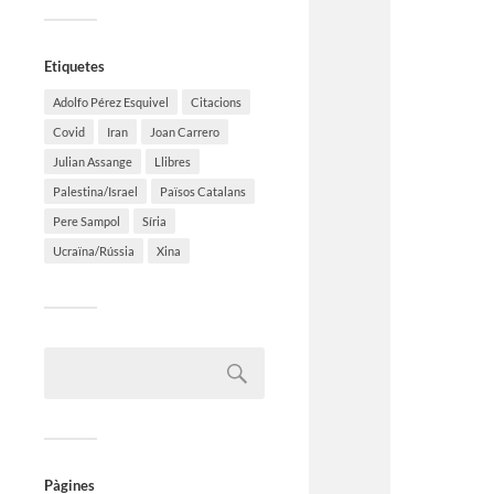
Etiquetes
Adolfo Pérez Esquivel
Citacions
Covid
Iran
Joan Carrero
Julian Assange
Llibres
Palestina/Israel
Països Catalans
Pere Sampol
Síria
Ucraïna/Rússia
Xina
Pàgines