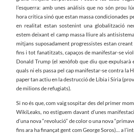
l’esquerra: amb unes anàlisis que no són prou lú
hora crítica sinó que estan massa condicionades pe
en realitat estan sostenint una globalització ne
estem deixant el camp massa lliure als antisistema
mitjans suposadament progressistes estan creant 
fins i tot fanatitzats, capaços de manifestar-se vi
Donald Trump (el xenòfob que diu que expulsarà els
quals ni els passa pel cap manifestar-se contra la H
paper tan actiu en la destrucció de Líbia i Síria (p
de milions de refugiats).
Si no és que, com vaig sospitar des del primer mome
WikiLeaks, no estiguem davant d’unes manifestac
d’una nova “revolució” de color o una nova “primav
fins ara ha finançat gent com George Soros)… a l’in