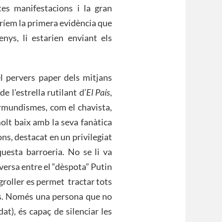
es manifestacions i la gran
dríem la primera evidència que
ys, li estarien enviant els
el pervers paper dels mitjans
e l’estrella rutilant d’
El País
,
ermundismes, com el chavista,
olt baix amb la seva fanàtica
ions, destacat en un privilegiat
uesta barroeria. No se li va
versa entre el “dèspota” Putin
groller es permet tractar tots
les. Només una persona que no
at), és capaç de silenciar les