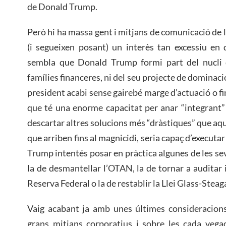
de Donald Trump.
Però hi ha massa gent i mitjans de comunicació de 
(i segueixen posant) un interès tan excessiu en 
sembla que Donald Trump formi part del nucli du
famílies financeres, ni del seu projecte de dominaci
president acabi sense gairebé marge d’actuació o fin
que té una enorme capacitat per anar “integrant”
descartar altres solucions més “dràstiques” que aque
que arriben fins al magnicidi, seria capaç d’executa
Trump intentés posar en pràctica algunes de les se
la de desmantellar l’OTAN, la de tornar a auditar i
Reserva Federal o la de restablir la Llei Glass-Steaga
Vaig acabant ja amb unes últimes consideracions
grans mitjans corporatius i sobre les cada vega