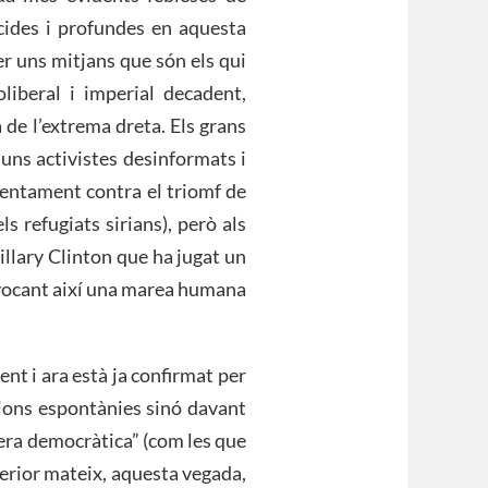
cides i profundes en aquesta
r uns mitjans que són els qui
oliberal i imperial decadent,
 de l’extrema dreta. Els grans
uns activistes desinformats i
olentament contra el triomf de
 refugiats sirians), però als
illary Clinton que ha jugat un
rovocant així una marea humana
nt i ara està ja confirmat per
ions espontànies sinó davant
era democràtica” (com les que
terior mateix, aquesta vegada,