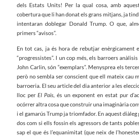
dels Estats Units! Per la qual cosa, amb aquest
cobertura que li han donat els grans mitjans, ja tin
intentaran doblegar Donald Trump. O que, almen
primers “avisos”.
En tot cas, ja és hora de rebutjar enèrgicament 
“progressistes”. I un cop més, els barroers anàlisis d
John Carlin, són “exemplars”. Menysprea els terc
però no sembla ser conscient que ell mateix cau m
barroeria. El seu article del dia anterior a les elecc
lloc per
El Pais
, és un exponent en estat pur d’aq
ocórrer altra cosa que construir una imaginària con
i el gamarús Trump ja triomfador. En aquest diàleg 
dos com si ells fossin els agressors de tants pob
sap el que és l’equanimitat (que neix de l’honested