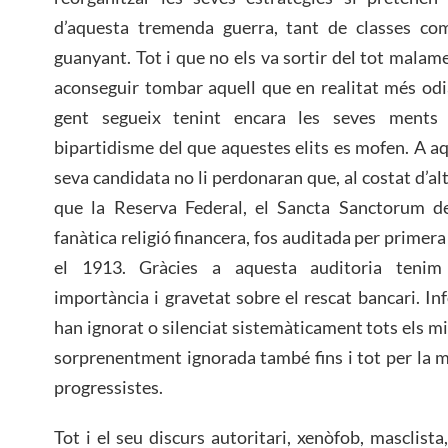
d’aquesta tremenda guerra, tant de classes co
guanyant. Tot i que no els va sortir del tot malame
aconseguir tombar aquell que en realitat més od
gent segueix tenint encara les seves ments 
bipartidisme del que aquestes elits es mofen. A a
seva candidata no li perdonaran que, al costat d’a
que la Reserva Federal, el Sancta Sanctorum d
fanàtica religió financera, fos auditada per primera
el 1913. Gràcies a aquesta auditoria tenim
importància i gravetat sobre el rescat bancari. I
han ignorat o silenciat sistemàticament tots els m
sorprenentment ignorada també fins i tot per la m
progressistes.
Tot i el seu discurs autoritari, xenòfob, masclis