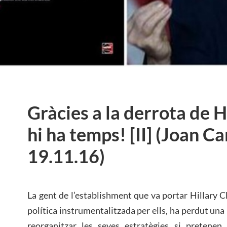
Gràcies a la derrota de H
hi ha temps! [II] (Joan Ca
19.11.16)
La gent de l’establishment que va portar Hillary C
política instrumentalitzada per ells, ha perdut un
reorganitzar les seves estratègies si pretenen 