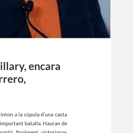
illary, encara
rrero,
linton a la cúpula d’una casta
a important batalla. Hauran de
sortir finalment victoriosos