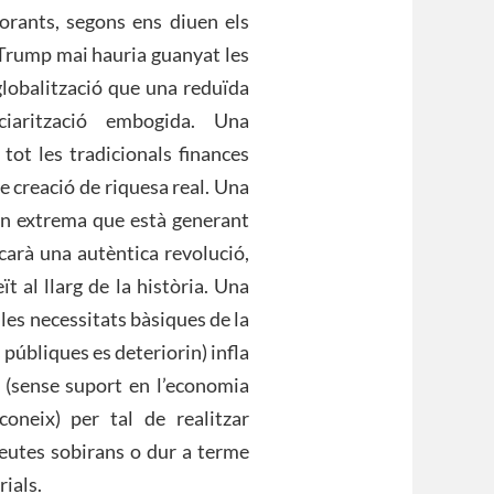
orants, segons ens diuen els
 Trump mai hauria guanyat les
 globalització que una reduïda
ciarització embogida. Una
 tot les tradicionals finances
de creació de riquesa real. Una
tan extrema que està generant
carà una autèntica revolució,
t al llarg de la història. Una
 les necessitats bàsiques de la
s públiques es deteriorin) infla
s (sense suport en l’economia
oneix) per tal de realitzar
eutes sobirans o dur a terme
ials.