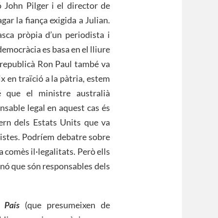
 John Pilger i el director de
gar la fiança exigida a Julian.
asca pròpia d’un periodista i
emocràcia es basa en el lliure
ta republicà Ron Paul també va
x en traïció a la pàtria, estem
 que el ministre australià
onsable legal en aquest cas és
overn dels Estats Units que va
odistes. Podríem debatre sobre
 comès il·legalitats. Però ells
inó que són responsables dels
l País
(que presumeixen de