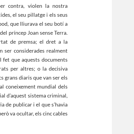
per contra, violen la nostra
es, el seu pillatge i els seus
od, que lliurava el seu botí a
 del príncep Joan sense Terra.
tat de premsa; el dret a la
en ser considerades realment
 el fet que aquests documents
ats per altres; o la decisiva
cs grans diaris que van ser els
 al coneixement mundial dels
ial d’aquest sistema criminal,
a de publicar i el que s’havia
erò va ocultar, els cinc cables