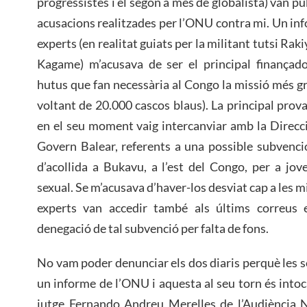
progressistes i el segon a més de globalista) van p
acusacions realitzades per l’ONU contra mi. Un inf
experts (en realitat guiats per la militant tutsi Ra
Kagame) m’acusava de ser el principal finançado
hutus que fan necessària al Congo la missió més gr
voltant de 20.000 cascos blaus). La principal prov
en el seu moment vaig intercanviar amb la Direcc
Govern Balear, referents a una possible subvenci
d’acollida a Bukavu, a l’est del Congo, per a jov
sexual.
Se m’acusava d’haver-los desviat cap a les mi
experts van accedir també als últims correus 
denegació de tal subvenció per falta de fons.
No vam poder denunciar els dos diaris perquè les 
un informe de l’ONU i aquesta al seu torn és intoc
jutge Fernando Andreu Merelles de l’Audiència N