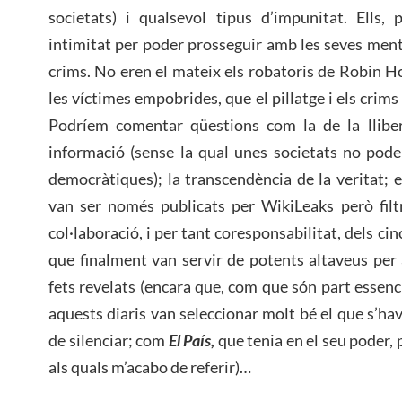
societats) i qualsevol tipus d’impunitat. Ells, 
intimitat per poder prosseguir amb les seves mentid
crims. No eren el mateix els robatoris de Robin Ho
les víctimes empobrides, que el pillatge i els crims
Podríem comentar qüestions com la de la lliber
informació (sense la qual unes societats no pod
democràtiques); la transcendència de la veritat;
van ser només publicats per WikiLeaks però filtr
col·laboració, i per tant coresponsabilitat, dels cin
que finalment van servir de potents altaveus per
fets revelats (encara que, com que són part essenc
aquests diaris van seleccionar molt bé el que s’havi
de silenciar; com
El País,
que tenia en el seu poder, p
als quals m’acabo de referir)…