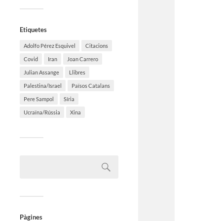
Etiquetes
Adolfo Pérez Esquivel
Citacions
Covid
Iran
Joan Carrero
Julian Assange
Llibres
Palestina/Israel
Països Catalans
Pere Sampol
Síria
Ucraïna/Rússia
Xina
Pàgines