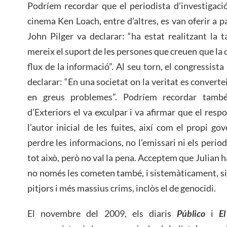
Podríem recordar que el periodista d’investigació
cinema Ken Loach, entre d’altres, es van oferir a pa
John Pilger va declarar: “ha estat realitzant la t
mereix el suport de les persones que creuen que la d
flux de la informació”. Al seu torn, el congressis
declarar: “En una societat on la veritat es convertei
en greus problemes”. Podríem recordar també
d’Exteriors el va exculpar i va afirmar que el resp
l’autor inicial de les fuites, així com el propi g
perdre les informacions, no l’emissari ni els peri
tot això, però no val la pena. Acceptem que Julian ha
no només les cometen també, i sistemàticament, s
pitjors i més massius crims, inclòs el de genocidi.
El novembre del 2009, els diaris
Público
i
E