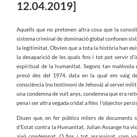
12.04.2019]
Aquells que no pretenen altra cosa que la consoli
sistema criminal de dominació global confonen sis
la legitimitat. Obvien que a tota la història han exis
la desaparició de les quals fins i tot pot servir d’
espiritual de la humanitat. Segons tan malèvola c
presó des del 1974, data en la qual em vaig dec
consciència (no testimoni de Jehovà) al servei militar
una condemna de vuit anys, condemna que era reite
pena i ser altra vegada cridat a files
l’objector persis
Diuen que, en fer públics milers de documents s
d’Estat contra la Humanitat, Julian Assange ha viola
això condemnat. O fins i tot assassinat, com va 