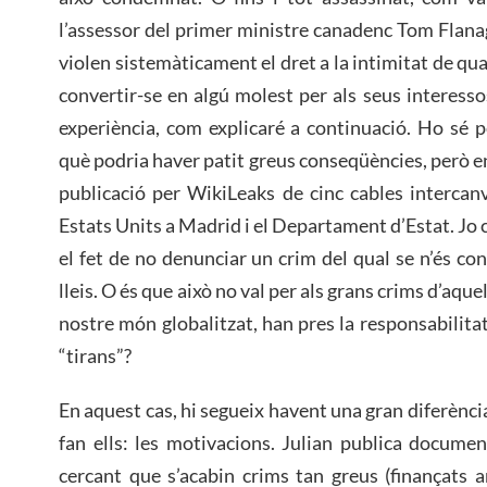
l’assessor del primer ministre canadenc Tom Flana
violen sistemàticament el dret a la intimitat de q
convertir-se en algú molest per als seus interesso
experiència, com explicaré a continuació. Ho sé 
què podria haver patit greus conseqüències, però en 
publicació per WikiLeaks de cinc cables intercan
Estats Units a Madrid i el Departament d’Estat. Jo c
el fet de no denunciar un crim del qual se n’és co
lleis. O és que això no val per als grans crims d’aque
nostre món globalitzat, han pres la responsabilitat
“tirans”?
En aquest cas, hi segueix havent una gran diferència 
fan ells: les motivacions. Julian publica document
cercant que s’acabin crims tan greus (finançats 