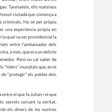
gan. Tanmateix, ells mateixos
ualsevol ciutadà que comença a
s criminals. Ho sé per pròpia
per una experiència pròpia en
la qual va ser providencial la
viats entre l’ambaixador dels
reia, a més, que era un delicte
neixedor. Però no cal saber de
lls “líders” mundials que, en el
 de “protegir” els pobles dels
entre el que fa Julian i el que
s secrets cercant la veritat,
amb els diners de les nostres