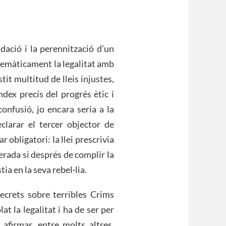
dació i la perennització d’un
temàticament la legalitat amb
tit multitud de lleis injustes,
índex precís del progrés ètic i
onfusió, jo encara seria a la
larar el tercer objector de
 obligatori: la llei prescrivia
rada si després de complir la
tia en la seva rebel·lia.
ecrets sobre terribles Crims
t la legalitat i ha de ser per
afirmar, entre molts altres,