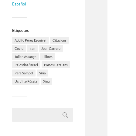
Español
Etiquetes
Adolfo Pérez Esquivel
Citacions
Covid
Iran
Joan Carrero
Julian Assange
Llibres
Palestina/Israel
Països Catalans
Pere Sampol
Síria
Ucraïna/Rússia
Xina