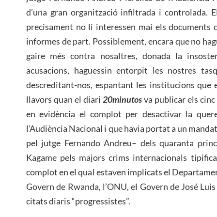
d’una gran organització infiltrada i controlada.
precisament no li interessen mai els documents
informes de part. Possiblement, encara que no ha
gaire més contra nosaltres, donada la insosten
acusacions, haguessin entorpit les nostres tasq
descreditant-nos, espantant les institucions que e
llavors quan el diari
20minutos
va publicar els cinc
en evidència el complot per desactivar la quer
l’Audiència Nacional i que havia portat a un manda
pel jutge Fernando Andreu– dels quaranta princi
Kagame pels majors crims internacionals tipifica
complot en el qual estaven implicats el Departament
Govern de Rwanda, l’ONU, el Govern de José Luis 
citats diaris “progressistes”.