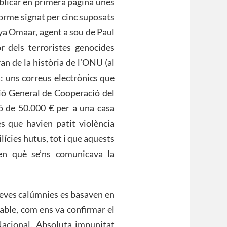
ublicar en primera pàgina unes
orme signat per cinc suposats
kiya Omaar, agent a sou de Paul
r dels terroristes genocides
an de la història de l’ONU (al
a: uns correus electrònics que
ió General de Cooperació del
ó de 50.000 € per a una casa
es que havien patit violència
lícies hutus, tot i que aquests
en què se’ns comunicava la
seves calúmnies es basaven en
able, com ens va confirmar el
acional. Absoluta impunitat