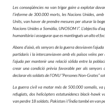
Les conseqüències no van trigar gaire a explotar dava
l’informe de 300.000 morts, les Nacions Unides, amb e
Units, van haver de prendre mesures per aturar la boger
Nacions Unides a Somàlia, UNOSOM I”. L’objectiu d’aque
humanitària i assegurar que es mantingués un alto el foc
Abans d’això, els senyors de la guerra desviaven l’ajuda
partidaris i la intercanviaven amb els països veïns per
l’ajuda per mantenir una relació sòlida entre la poblac
crear una condició prèvia favorable per als senyors
declarar els soldats de l’ONU “Persones Non-Grates” sot
La guerra civil va matar més de 500.000 somalis, va 
refugiats, dos helicòpters estatunidencs black-hawk va
van perdre 18 soldats. Pakistan i l’Índia també en van p