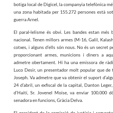
botiga local de Digicel, la companyia telefònica més
una zona habitada per 155.272 persones està sota
guerra Arnel.
El paral·lelisme és obvi. Les bandes estan més 
nacional. Tenen millors armes (M-16, Galil, Kalash
cotxes, i alguns d’ells són nous. No és un secret 
proporcionant armes, municions i diners a aq
admetre obertament. Hi ha una emissora de ràd
Luco Desir, un presentador molt popular que de t
Joseph. Va admetre que va obtenir el suport d’algu
24 d’abril, un exfiscal de la capital, Danton Leger
d’Haití, Sr. Jovenel Moise, va enviar 100.000 d
senadora en funcions, Gràcia Delva.
El president de la comissió de justícia i seguret