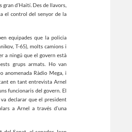
 gran d’Haití. Des de llavors,
 el control del senyor de la
ben equipades que la policia
nikov, T-65), molts camions i
per a ningú que el govern està
uests grups armats. Ho van
io anomenada Ràdio Mega, i
ant en tant entrevista Arnel
ns funcionaris del govern. El
, va declarar que el president
òlars a Arnel a través d’una
at del Senat, el senador Jean