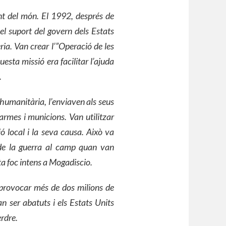
nt del món. El 1992, després de
l suport del govern dels Estats
ia. Van crear l’”Operació de les
sta missió era facilitar l’ajuda
.
 humanitària, l’enviaven als seus
 armes i municions. Van utilitzar
ió local i la seva causa. Això va
 de la guerra al camp quan van
a foc intens a Mogadiscio.
provocar més de dos milions de
n ser abatuts i els Estats Units
erdre.