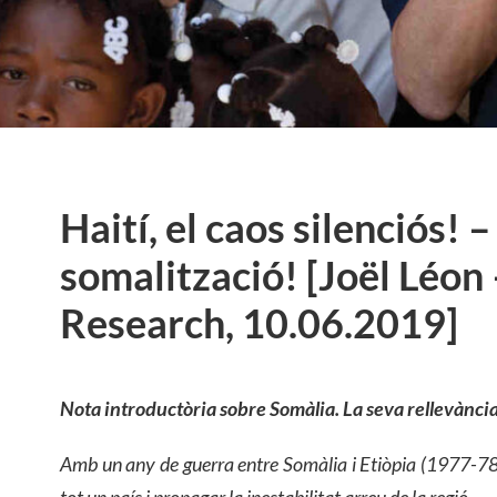
Haití, el caos silenciós! 
somalització! [Joël Léon
Research, 10.06.2019]
Nota introductòria sobre Somàlia. La seva rellevància
Amb un any de guerra entre Somàlia i Etiòpia (1977-78)
tot un país i propagar la inestabilitat arreu de la regió.