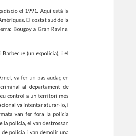
gadiscio el 1991. Aquí està la
 Amèriques. El costat sud de la
guerra: Bougoy a Gran Ravine,
 Barbecue (un expolicia), i el
Arnel, va fer un pas audaç en
 criminal al departament de
seu control a un territori més
acional va intentar aturar-lo, i
mats van fer fora la policia
 la policia, el van destrossar,
 de policia i van demolir una