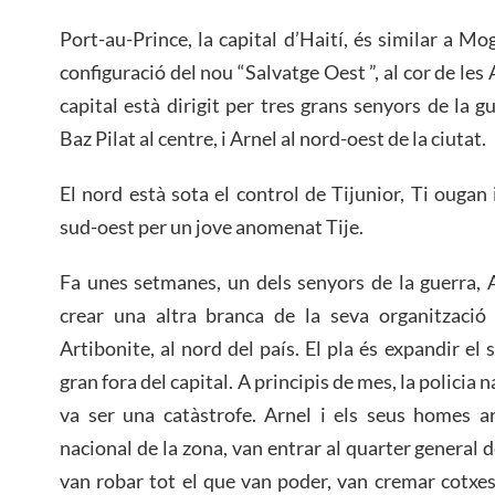
Port-au-Prince, la capital d’Haití, és similar a Mo
configuració del nou “Salvatge Oest ”, al cor de les
capital està dirigit per tres grans senyors de la 
Baz Pilat al centre, i Arnel al nord-oest de la ciutat.
El nord està sota el control de Tijunior, Ti ougan i
sud-oest per un jove anomenat Tije.
Fa unes setmanes, un dels senyors de la guerra, 
crear una altra branca de la seva organització
Artibonite, al nord del país. El pla és expandir el 
gran fora del capital. A principis de mes, la policia n
va ser una catàstrofe. Arnel i els seus homes ar
nacional de la zona, van entrar al quarter general de
van robar tot el que van poder, van cremar cotxes