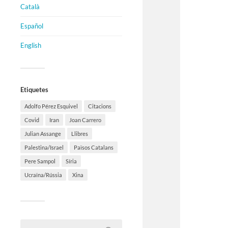
Català
Español
English
Etiquetes
Adolfo Pérez Esquivel
Citacions
Covid
Iran
Joan Carrero
Julian Assange
Llibres
Palestina/Israel
Països Catalans
Pere Sampol
Síria
Ucraïna/Rússia
Xina