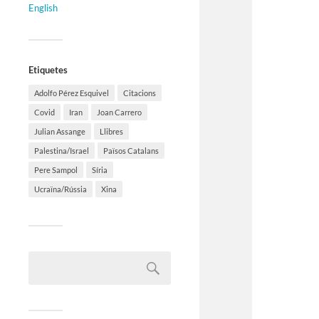
English
Etiquetes
Adolfo Pérez Esquivel
Citacions
Covid
Iran
Joan Carrero
Julian Assange
Llibres
Palestina/Israel
Països Catalans
Pere Sampol
Síria
Ucraïna/Rússia
Xina