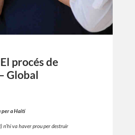
– El procés de
 – Global
 per a Haití
 n’hi va haver prou per destruir