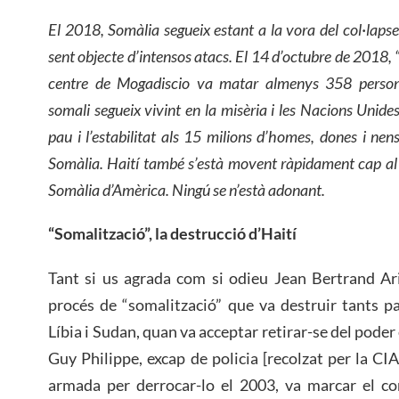
El 2018, Somàlia segueix estant a la vora del col·lapse
sent objecte d’intensos atacs. El 14 d’octubre de 2018,
centre de Mogadiscio va matar almenys 358 person
somali segueix vivint en la misèria i les Nacions Unide
pau i l’estabilitat als 15 milions d’homes, dones i nens 
Somàlia. Haití també s’està movent ràpidament cap al 
Somàlia d’Amèrica. Ningú se n’està adonant.
“Somalització”, la destrucció d’Haití
Tant si us agrada com si odieu Jean Bertrand Aris
procés de “somalització” que va destruir tants paï
Líbia i Sudan, quan va acceptar retirar-se del poder
Guy Philippe, excap de policia [recolzat per la CIA
armada per derrocar-lo el 2003, va marcar el c