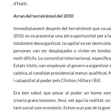
d’Haití.
Arran del terratrèmol del 2010
Immediatament després del terratrèmol que va ca
2010, es va presentar una altra oportunitat per a la
totalment desorganitzat, la capital va ser destruïda
persones van ser desplaçades o vivien en tende
molt difícils. La comunitat internacional, específic
Estats Units, van empènyer el govern a organitzar 
caòtica, el candidat presidencial menys qualificat, M
i catapultat al poder pels Clinton, Hillary i Bill.
Era ben sabut que posar al poder un home sens
crearia grans tensions. Avui, vet aquí la realitat: un 
tant social com econòmic. Estem a un pas de la guerr