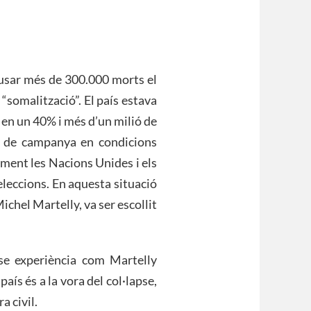
usar més de 300.000 morts el
 “somalització”. El país estava
 en un 40% i més d’un milió de
s de campanya en condicions
ament les Nacions Unides i els
eleccions. En aquesta situació
ichel Martelly, va ser escollit
e experiència com Martelly
país és a la vora del col·lapse,
a civil.