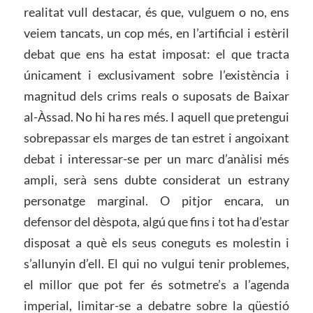
realitat vull destacar, és que, vulguem o no, ens
veiem tancats, un cop més, en l’artificial i estèril
debat que ens ha estat imposat: el que tracta
únicament i exclusivament sobre l’existència i
magnitud dels crims reals o suposats de Baixar
al-Àssad. No hi ha res més. I aquell que pretengui
sobrepassar els marges de tan estret i angoixant
debat i interessar-se per un marc d’anàlisi més
ampli, serà sens dubte considerat un estrany
personatge marginal. O pitjor encara, un
defensor del dèspota, algú que fins i tot ha d’estar
disposat a què els seus coneguts es molestin i
s’allunyin d’ell. El qui no vulgui tenir problemes,
el millor que pot fer és sotmetre’s a l’agenda
imperial, limitar-se a debatre sobre la qüestió