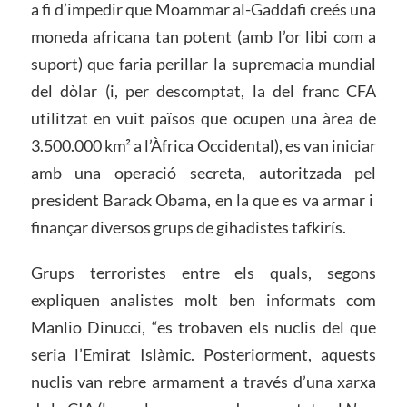
a fi d’impedir que Moammar al-Gaddafi creés una
moneda africana tan potent (amb l’or libi com a
suport) que faria perillar la supremacia mundial
del dòlar (i, per descomptat, la del franc CFA
utilitzat en vuit països que ocupen una àrea de
3.500.000 km² a l’Àfrica Occidental), es van iniciar
amb una operació secreta, autoritzada pel
president Barack Obama, en la que es va armar i
finançar diversos grups de gihadistes tafkirís.
Grups terroristes entre els quals, segons
expliquen analistes molt ben informats com
Manlio Dinucci, “es trobaven els nuclis del que
seria l’Emirat Islàmic. Posteriorment, aquests
nuclis van rebre armament a través d’una xarxa