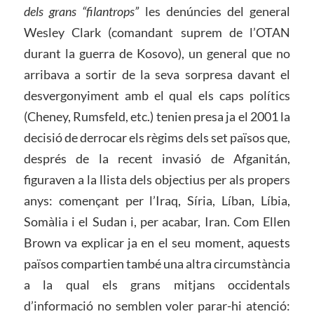
dels grans “filantrops”
les denúncies del general
Wesley Clark (comandant suprem de l’OTAN
durant la guerra de Kosovo), un general que no
arribava a sortir de la seva sorpresa davant el
desvergonyiment amb el qual els caps polítics
(Cheney, Rumsfeld, etc.) tenien presa ja el 2001 la
decisió de derrocar els règims dels set països que,
després de la recent invasió de Afganitán,
figuraven a la llista dels objectius per als propers
anys: començant per l’Iraq, Síria, Líban, Líbia,
Somàlia i el Sudan i, per acabar, Iran. Com Ellen
Brown va explicar ja en el seu moment, aquests
països compartien també una altra circumstància
a la qual els grans mitjans occidentals
d’informació no semblen voler parar-hi atenció: