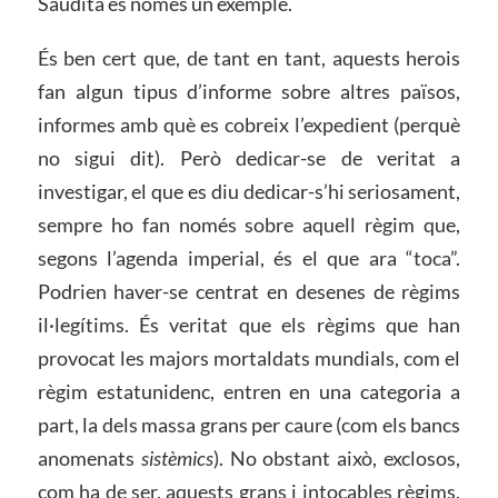
Saudita és només un exemple.
És ben cert que, de tant en tant, aquests herois
fan algun tipus d’informe sobre altres països,
informes amb què es cobreix l’expedient (perquè
no sigui dit). Però dedicar-se de veritat a
investigar, el que es diu dedicar-s’hi seriosament,
sempre ho fan només sobre aquell règim que,
segons l’agenda imperial, és el que ara “toca”.
Podrien haver-se centrat en desenes de règims
il·legítims. És veritat que els règims que han
provocat les majors mortaldats mundials, com el
règim estatunidenc, entren en una categoria a
part, la dels massa grans per caure (com els bancs
anomenats
sistèmics
). No obstant això, exclosos,
com ha de ser, aquests grans i intocables règims,