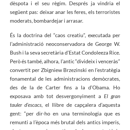
dèspota i el seu règim. Després ja vindria el
següent pas: deixar anar les feres, els terroristes
moderats, bombardejar i arrasar.
És la doctrina del “caos creatiu”, executada per
l’administració neoconservadora de George W.
Bush i la seva secretària d’Estat Condoleeza Rice.
Però és també, alhora, l’antic “divideix i venceràs”
convertit per Zbigniew Brzezinski en l’estratègia
fonamental de les administracions demòcrates,
des de la de Carter fins a la d’Obama. Ho
exposava amb tot desvergonyiment a
El gran
tauler d’escacs
, el llibre de capçalera d’aquesta
gent: “per dir-ho en una terminologia que es
remunti a l’època més brutal dels antics imperis,