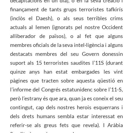
decapitacions en un dia), o en la seva creació i
finançament de tants grups terroristes tafkirís
(inclòs el Daesh), o als seus terribles crims
actuals al Iemen (ignorats pel nostre Occident
alliberador de països), o al fet que alguns
membres oficials de la seva intel·ligència i alguns
destacats membres del seu Govern donessin
suport als 15 terroristes saudites l’11S (durant
quinze anys han estat embargades les vint
pàgines que tracten sobre aquesta qüestió en
l’informe del Congrés estatunidenc sobre l’11-S,
però l’estrany és que ara, quan ja es coneix el seu
contingut, cap dels nostres herois esquerrans i
dels drets humans sembla estar interessat en
referir-se als greus fets que revela). I Aràbia