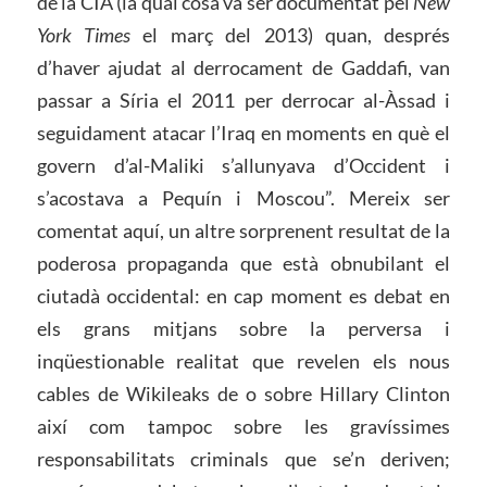
de la CIA (la qual cosa va ser documentat pel
New
York Times
el març del 2013) quan, després
d’haver ajudat al derrocament de Gaddafi, van
passar a Síria el 2011 per derrocar al-Àssad i
seguidament atacar l’Iraq en moments en què el
govern d’al-Maliki s’allunyava d’Occident i
s’acostava a Pequín i Moscou”. Mereix ser
comentat aquí, un altre sorprenent resultat de la
poderosa propaganda que està obnubilant el
ciutadà occidental: en cap moment es debat en
els grans mitjans sobre la perversa i
inqüestionable realitat que revelen els nous
cables de Wikileaks de o sobre Hillary Clinton
així com tampoc sobre les gravíssimes
responsabilitats criminals que se’n deriven;