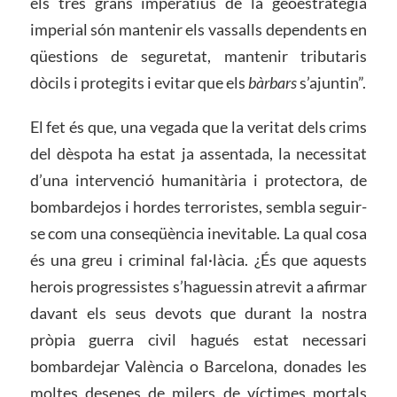
els tres grans imperatius de la geoestratègia
imperial són mantenir els vassalls dependents en
qüestions de seguretat, mantenir tributaris
dòcils i protegits i evitar que els
bàrbars
s’ajuntin”.
El fet és que, una vegada que la veritat dels crims
del dèspota ha estat ja assentada, la necessitat
d’una intervenció humanitària i protectora, de
bombardejos i hordes terroristes, sembla seguir-
se com una conseqüència inevitable. La qual cosa
és una greu i criminal fal·làcia. ¿És que aquests
herois progressistes s’haguessin atrevit a afirmar
davant els seus devots que durant la nostra
pròpia guerra civil hagués estat necessari
bombardejar València o Barcelona, ​​donades les
moltes desenes de milers de víctimes mortals