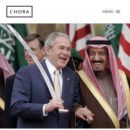
L'HORA
MENÚ