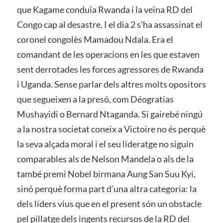
que Kagame conduïa Rwanda i la veïna RD del
Congo cap al desastre. I el dia 2 s’ha assassinat el
coronel congolès Mamadou Ndala. Era el
comandant de les operacions en les que estaven
sent derrotades les forces agressores de Rwanda
i Uganda. Sense parlar dels altres molts opositors
que segueixen a la presó, com Déogratias
Mushayidi o Bernard Ntaganda. Si gairebé ningú
a la nostra societat coneix a Victoire no és perquè
la seva alçada moral i el seu lideratge no siguin
comparables als de Nelson Mandela o als de la
també premi Nobel birmana Aung San Suu Kyi,
sinó perquè forma part d’una altra categoria: la
dels líders vius que en el present són un obstacle
pel pillatge dels ingents recursos de la RD del