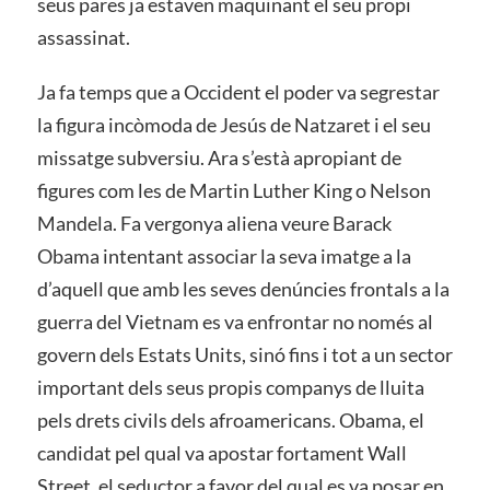
seus pares ja estaven maquinant el seu propi
assassinat.
Ja fa temps que a Occident el poder va segrestar
la figura incòmoda de Jesús de Natzaret i el seu
missatge subversiu. Ara s’està apropiant de
figures com les de Martin Luther King o Nelson
Mandela. Fa vergonya aliena veure Barack
Obama intentant associar la seva imatge a la
d’aquell que amb les seves denúncies frontals a la
guerra del Vietnam es va enfrontar no només al
govern dels Estats Units, sinó fins i tot a un sector
important dels seus propis companys de lluita
pels drets civils dels afroamericans. Obama, el
candidat pel qual va apostar fortament Wall
Street, el seductor a favor del qual es va posar en