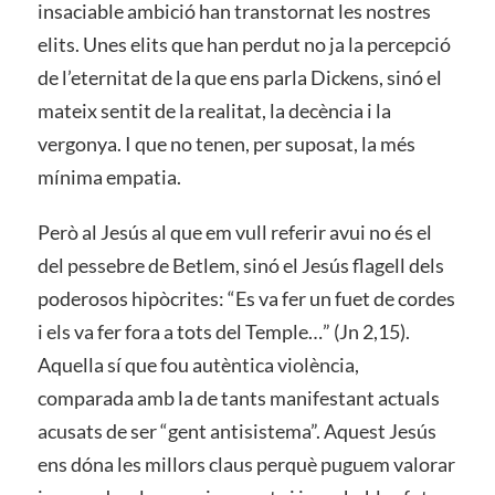
insaciable ambició han transtornat les nostres
elits. Unes elits que han perdut no ja la percepció
de l’eternitat de la que ens parla Dickens, sinó el
mateix sentit de la realitat, la decència i la
vergonya. I que no tenen, per suposat, la més
mínima empatia.
Però al Jesús al que em vull referir avui no és el
del pessebre de Betlem, sinó el Jesús flagell dels
poderosos hipòcrites: “Es va fer un fuet de cordes
i els va fer fora a tots del Temple…” (Jn 2,15).
Aquella sí que fou autèntica violència,
comparada amb la de tants manifestant actuals
acusats de ser “gent antisistema”. Aquest Jesús
ens dóna les millors claus perquè puguem valorar