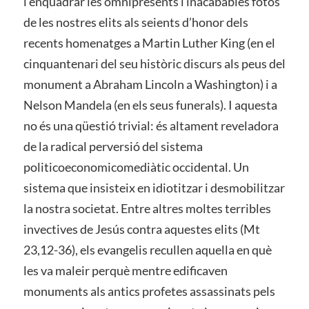
i enquadrar les omnipresents i inacabables fotos
de les nostres elits als seients d’honor dels
recents homenatges a Martin Luther King (en el
cinquantenari del seu històric discurs als peus del
monument a Abraham Lincoln a Washington) i a
Nelson Mandela (en els seus funerals). I aquesta
no és una qüestió trivial: és altament reveladora
de la radical perversió del sistema
politicoeconomicomediàtic occidental. Un
sistema que insisteix en idiotitzar i desmobilitzar
la nostra societat. Entre altres moltes terribles
invectives de Jesús contra aquestes elits (Mt
23,12-36), els evangelis recullen aquella en què
les va maleir perquè mentre edificaven
monuments als antics profetes assassinats pels