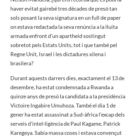
haver evitat gairebé tres dècades de presó tan
sols posant la seva signatura en un full de paper
on estava redactada la seva renúncia a la lluita
armada enfront d’un apartheid sostingut
sobretot pels Estats Units, tot i que també pel
Regne Unit, Israel i les dictadures xilena i
brasilera?
Durant aquests darrers dies, exactament el 13 de
desembre, ha estat condemnada a Rwanda a
quinze anys de presó la candidata a la presidència
Victoire Ingabire Umuhoza. També el dia 1 de
gener ha estat assassinat a Sud-àfrica l’excap dels
serveis d’intel·ligència de Paul Kagame, Patrick
Karegeya. Sabia massa coses i estava convençut