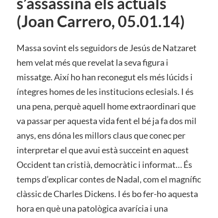
s’assassina els actuals
(Joan Carrero, 05.01.14)
Massa sovint els seguidors de Jesús de Natzaret
hem velat més que revelat la seva figura i
missatge. Així ho han reconegut els més lúcids i
íntegres homes de les institucions eclesials. I és
una pena, perquè aquell home extraordinari que
va passar per aquesta vida fent el bé ja fa dos mil
anys, ens dóna les millors claus que conec per
interpretar el que avui està succeint en aquest
Occident tan cristià, democràtic i informat… És
temps d’explicar contes de Nadal, com el magnífic
clàssic de Charles Dickens. I és bo fer-ho aquesta
hora en què una patològica avarícia i una