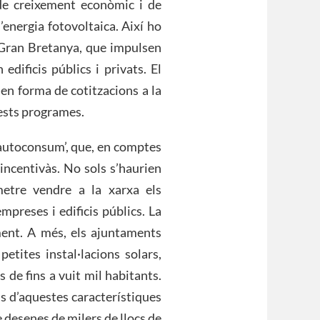
 de creixement econòmic i de
’energia fotovoltaica. Així ho
Gran Bretanya, que impulsen
edificis públics i privats. El
en forma de cotitzacions a la
ests programes.
d’autoconsum’, que, en comptes
 incentivàs. No sols s’haurien
metre vendre a la xarxa els
mpreses i edificis públics. La
ement. A més, els ajuntaments
etites instal·lacions solars,
 de fins a vuit mil habitants.
s d’aquestes característiques
 desenes de milers de llocs de