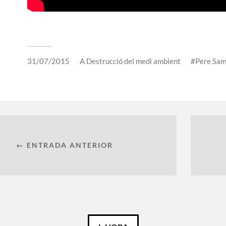
31/07/2015
A
Destrucció del medi ambient
Pere Sam
← ENTRADA ANTERIOR