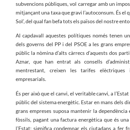
subvencions públiques, vol carregar amb un impost
mitjançant una taxa que gravi l’autoconsum. És el q
Sol’, del qual fan befa tots els països del nostre ento
Al capdavall aquestes polítiques només tenen una
dels governs del PP i del PSOE a les grans empre
públic la nòmina d’alts càrrecs d’aquests dos part
Aznar, que han entrat als consells d’administr
mentrestant, creixen les tarifes elèctriques
empresarials.
És per això que el canvi, el veritable canvi, a l’Esta
públic del sistema energètic. Estar en mans dels di
grans empreses suposa mantenir la dependència e
fòssils, pagant una factura energètica que és una
l’Estat; significa condemnar els ciutadans a fer f