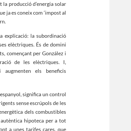
 la producció d’energia solar
ue ja es coneix com ‘impost al
rn.
 explicació: la subordinació
ses elèctriques. És de domini
its, començant per González i
ació de les elèctriques. I,
 i augmenten els beneficis
t espanyol, significa un control
rigents sense escrúpols de les
nergètica dels combustibles
 autèntica hipoteca per a tot
ront a unes tarifes cares, que