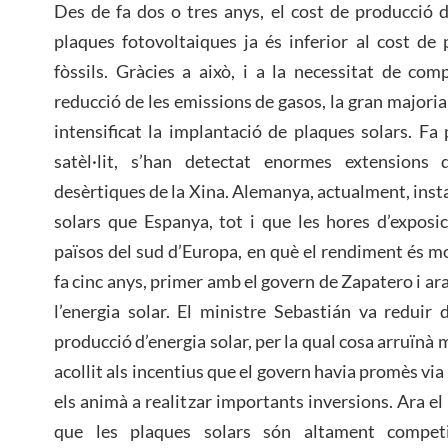
Des de fa dos o tres anys, el cost de producció d
plaques fotovoltaiques ja és inferior al cost d
fòssils. Gràcies a això, i a la necessitat de co
reducció de les emissions de gasos, la gran majori
intensificat la implantació de plaques solars. Fa 
satèl·lit, s’han detectat enormes extensions
desèrtiques de la Xina. Alemanya, actualment, inst
solars que Espanya, tot i que les hores d’exposi
països del sud d’Europa, en què el rendiment és mo
fa cinc anys, primer amb el govern de Zapatero i ara
l’energia solar. El ministre Sebastián va reduir
producció d’energia solar, per la qual cosa arruïnà 
acollit als incentius que el govern havia promès via B
els animà a realitzar importants inversions. Ara e
que les plaques solars són altament competi