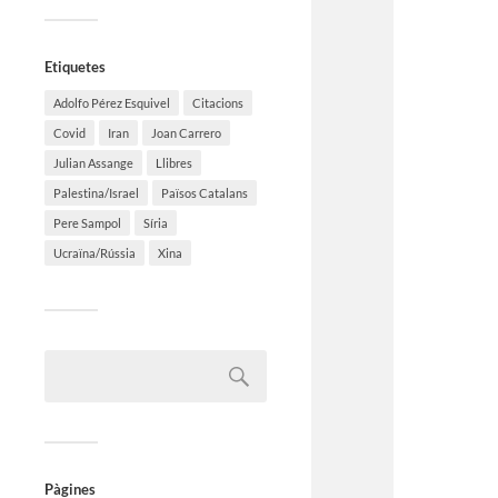
Etiquetes
Adolfo Pérez Esquivel
Citacions
Covid
Iran
Joan Carrero
Julian Assange
Llibres
Palestina/Israel
Països Catalans
Pere Sampol
Síria
Ucraïna/Rússia
Xina
Pàgines