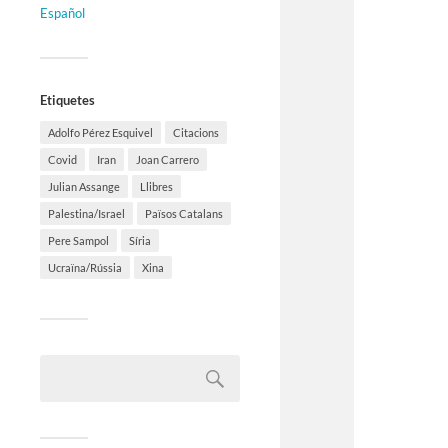
Español
Etiquetes
Adolfo Pérez Esquivel
Citacions
Covid
Iran
Joan Carrero
Julian Assange
Llibres
Palestina/Israel
Països Catalans
Pere Sampol
Síria
Ucraïna/Rússia
Xina