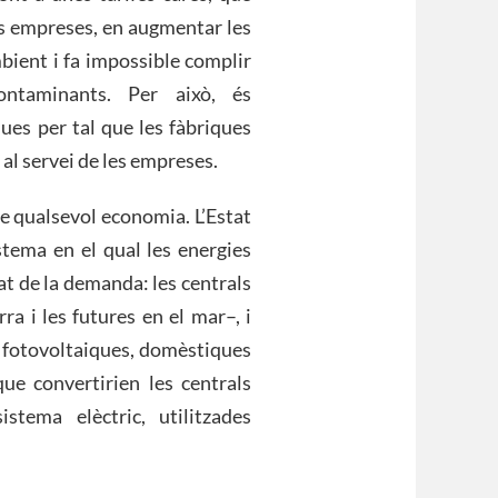
es empreses, en augmentar les
bient i fa impossible complir
ntaminants. Per això, és
ues per tal que les fàbriques
a al servei de les empreses.
de qualsevol economia. L’Estat
tema en el qual les energies
t de la demanda: les centrals
rra i les futures en el mar–, i
ns fotovoltaiques, domèstiques
que convertirien les centrals
tema elèctric, utilitzades