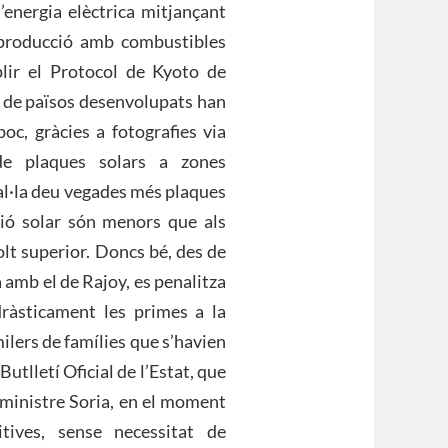
’energia elèctrica mitjançant
e producció amb combustibles
mplir el Protocol de Kyoto de
a de països desenvolupats han
poc, gràcies a fotografies via
 de plaques solars a zones
al·la deu vegades més plaques
ció solar són menors que als
lt superior. Doncs bé, des de
 amb el de Rajoy, es penalitza
 dràsticament les primes a la
milers de famílies que s’havien
utlletí Oficial de l’Estat, que
l ministre Soria, en el moment
tives, sense necessitat de