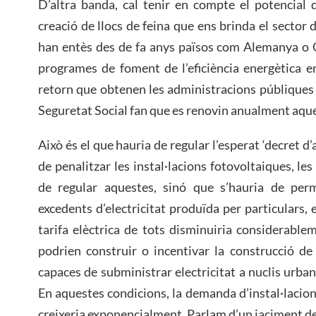
D’altra banda, cal tenir en compte el potencial
creació de llocs de feina que ens brinda el sector d
han entès des de fa anys països com Alemanya o 
programes de foment de l’eficiència energètica en 
retorn que obtenen les administracions públiques 
Seguretat Social fan que es renovin anualment aqu
Això és el que hauria de regular l’esperat ‘decret 
de penalitzar les instal·lacions fotovoltaiques, les
de regular aquestes, sinó que s’hauria de per
excedents d’electricitat produïda per particulars, e
tarifa elèctrica de tots disminuiria considerabl
podrien construir o incentivar la construcció de p
capaces de subministrar electricitat a nuclis urbans
En aquestes condicions, la demanda d’instal·lacion
creixeria exponencialment. Parlam d’un jaciment de