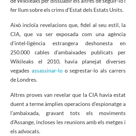
de Wikileaks per dissuadir els altres de seguir-lo i
fer llum sobre els crims d’Estat dels Estats Units.
Això incloïa revelacions que, fidel al seu estil, la
CIA, que va ser exposada com una agència
d’intel·ligència estrangera deshonesta en
250.000 cables d’ambaixades publicats per
Wikileaks el 2010, havia planejat diverses
vegades
assassinar-lo
o segrestar-lo als carrers
de Londres.
Altres proves van revelar que la CIA havia estat
duent a terme àmplies operacions d’espionatge a
l’ambaixada, gravant tots els moviments
d’Assange, incloses les reunions amb els metges i
els advocats.