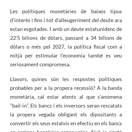
Les polítiques monetàries de baixos tipus
d’interès i fins i tot d’alleugeriment del deute ara
estan esgotades. I amb un deute estatunidenc de
22’5 bilions de dòlars, passant a 34 bilions de
dòlars o més pel 2027, la política fiscal com a
mitjà per estimular l’economia també es veu
seriosament compromesa.
Llavors, quines són les respostes polítiques
probables per a la propera recessió? A la banda
monetària, cal estar atents al que s’anomena
“bail-in”. Els bancs i els inversors seran rescatats
la propera vegada obligant els dipositants a
convertir els seus estalvis en efectiu en els bancs
en accions bancàries sense valor. Això ja s’està