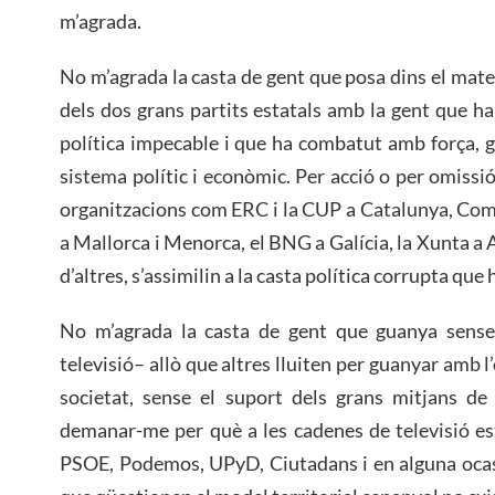
m’agrada.
No m’agrada la casta de gent que posa dins el mateix
dels dos grans partits estatals amb la gent que ha
política impecable i que ha combatut amb força, ga
sistema polític i econòmic. Per acció o per omissi
organitzacions com ERC i la CUP a Catalunya, Com
a Mallorca i Menorca, el BNG a Galícia, la Xunta a
d’altres, s’assimilin a la casta política corrupta que
No m’agrada la casta de gent que guanya sense
televisió– allò que altres lluiten per guanyar amb l’e
societat, sense el suport dels grans mitjans de
demanar-me per què a les cadenes de televisió es
PSOE, Podemos, UPyD, Ciutadans i en alguna ocasi