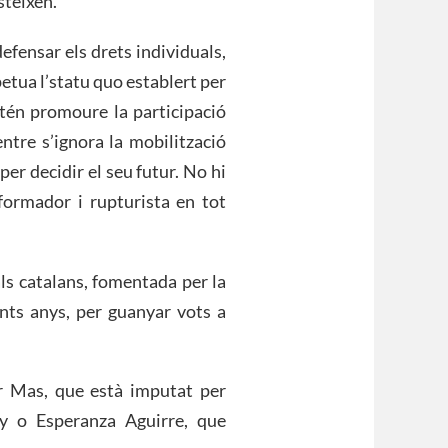
steixen.
efensar els drets individuals,
rpetua l’statu quo establert per
etén promoure la participació
ntre s’ignora la mobilització
er decidir el seu futur. No hi
ormador i rupturista en tot
als catalans, fomentada per la
ents anys, per guanyar vots a
r Mas, que està imputat per
y o Esperanza Aguirre, que