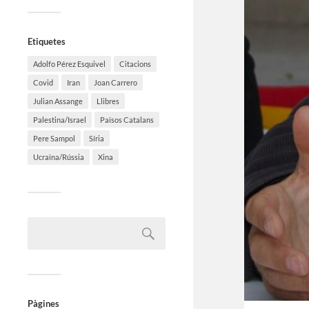
Etiquetes
Adolfo Pérez Esquivel
Citacions
Covid
Iran
Joan Carrero
Julian Assange
Llibres
Palestina/Israel
Països Catalans
Pere Sampol
Síria
Ucraïna/Rússia
Xina
Pàgines