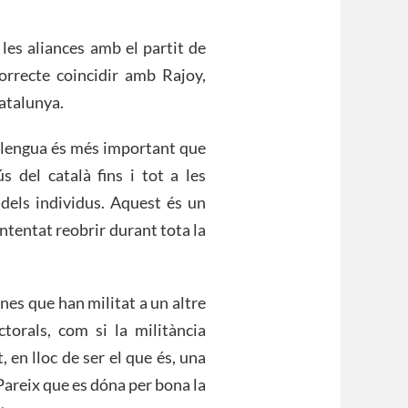
 les aliances amb el partit de
orrecte coincidir amb Rajoy,
Catalunya.
 llengua és més important que
s del català fins i tot a les
 dels individus. Aquest és un
ntentat reobrir durant tota la
nes que han militat a un altre
ctorals, com si la militància
, en lloc de ser el que és, una
 Pareix que es dóna per bona la