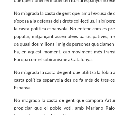
que qüestionen el model territorial espanyol no exi
No m’agrada la casta de gent que, amb l’excusa de d
s’oposa a la defensa dels drets col·lectius, i així pe
la casta política espanyola. No entenc com es pr
popular, mitjançant assemblees participatives, me
de quasi dos milions i mig de persones que clamen p
ha, en aquest moment, cap moviment més transf
Europa com el sobiranisme a Catalunya.
No m’agrada la casta de gent que utilitza la fòbia 
casta política espanyola des de fa més de tres-c
Espanya.
No m’agrada la casta de gent que compara Artu
propiciar que el poble voti, amb Mariano Rajo