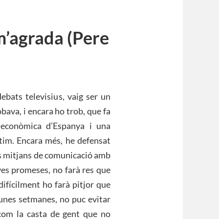
m’agrada (Pere
ebats televisius, vaig ser un
bava, i encara ho trob, que fa
i econòmica d’Espanya i una
atim. Encara més, he defensat
 els mitjans de comunicació amb
ves promeses, no farà res que
 difícilment ho farà pitjor que
 unes setmanes, no puc evitar
 com la casta de gent que no