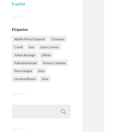
Español
Etiquetes
Adolfo Pérez Esquivel
Citacions
Covid
Iran
Joan Carrero
Julian Assange
Llibres
Palestina/Israel
Països Catalans
Pere Sampol
Síria
Ucraïna/Rússia
Xina